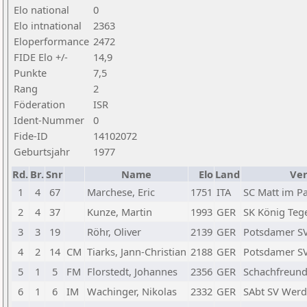
Elo national
0
Elo intnational
2363
Eloperformance
2472
FIDE Elo +/-
14,9
Punkte
7,5
Rang
2
Föderation
ISR
Ident-Nummer
0
Fide-ID
14102072
Geburtsjahr
1977
Rd.
Br.
Snr
Name
Elo
Land
Ver
1
4
67
Marchese, Eric
1751
ITA
SC Matt im P
2
4
37
Kunze, Martin
1993
GER
SK König Tege
3
3
19
Röhr, Oliver
2139
GER
Potsdamer SV 
4
2
14
CM
Tiarks, Jann-Christian
2188
GER
Potsdamer SV 
5
1
5
FM
Florstedt, Johannes
2356
GER
Schachfreunde
6
1
6
IM
Wachinger, Nikolas
2332
GER
SAbt SV Wer