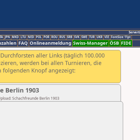
Servert
TA
JPN
MKD
LTU
NED
POL
POR
ROU
RUS
SRB
SVK
SWE
TUR
UKR
VIE
FontSize:11pt
ozahlen
FAQ
Onlineanmeldung
Swiss-Manager
ÖSB
FIDE
urchforsten aller Links (täglich 100.000
ieren, werden bei allen Turnieren, die
ch folgenden Knopf angezeigt:
e Berlin 1903
 Upload: Schachfreunde Berlin 1903