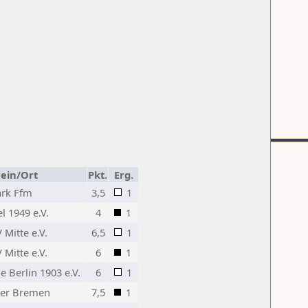
ein/Ort
Pkt.
Erg.
ark Ffm
3,5
1
l 1949 e.V.
4
1
Mitte e.V.
6,5
1
Mitte e.V.
6
1
 Berlin 1903 e.V.
6
1
der Bremen
7,5
1