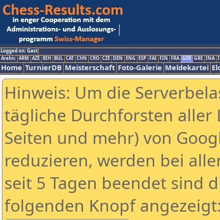
Logged on: Gast
Arabic
ARM
AZE
BIH
BUL
CAT
CHN
CRO
CZE
DEN
ENG
ESP
FAI
FIN
FRA
GER
GRE
INA
I
Home
TurnierDB
Meisterschaft
Foto-Galerie
Meldekartei
El
Hinweis: Um die Serverbela
tägliche Durchforsten aller 
Seiten und mehr) von Goog
reduzieren, werden bei alle
seit 5 Tagen beendet sind d
folgenden Knopf angezeigt