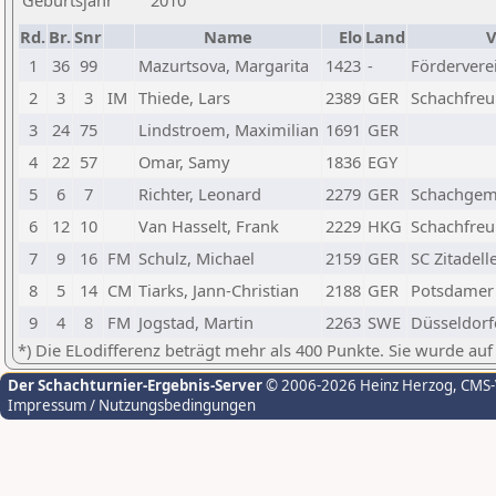
Geburtsjahr
2010
Rd.
Br.
Snr
Name
Elo
Land
V
1
36
99
Mazurtsova, Margarita
1423
-
Fördervere
2
3
3
IM
Thiede, Lars
2389
GER
Schachfreun
3
24
75
Lindstroem, Maximilian
1691
GER
4
22
57
Omar, Samy
1836
EGY
5
6
7
Richter, Leonard
2279
GER
Schachgeme
6
12
10
Van Hasselt, Frank
2229
HKG
Schachfreun
7
9
16
FM
Schulz, Michael
2159
GER
SC Zitadell
8
5
14
CM
Tiarks, Jann-Christian
2188
GER
Potsdamer 
9
4
8
FM
Jogstad, Martin
2263
SWE
Düsseldorf
*) Die ELodifferenz beträgt mehr als 400 Punkte. Sie wurde auf
Der Schachturnier-Ergebnis-Server
© 2006-2026 Heinz Herzog
, CMS
Impressum / Nutzungsbedingungen