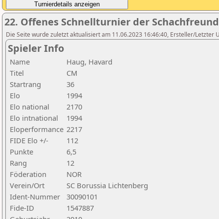
22. Offenes Schnellturnier der Schachfreund
Die Seite wurde zuletzt aktualisiert am 11.06.2023 16:46:40, Ersteller/Letzter
Spieler Info
Name
Haug, Havard
Titel
CM
Startrang
36
Elo
1994
Elo national
2170
Elo intnational
1994
Eloperformance
2217
FIDE Elo +/-
112
Punkte
6,5
Rang
12
Föderation
NOR
Verein/Ort
SC Borussia Lichtenberg
Ident-Nummer
30090101
Fide-ID
1547887