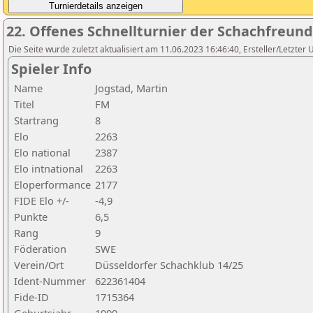
22. Offenes Schnellturnier der Schachfreund
Die Seite wurde zuletzt aktualisiert am 11.06.2023 16:46:40, Ersteller/Letzter
Spieler Info
Name
Jogstad, Martin
Titel
FM
Startrang
8
Elo
2263
Elo national
2387
Elo intnational
2263
Eloperformance
2177
FIDE Elo +/-
-4,9
Punkte
6,5
Rang
9
Föderation
SWE
Verein/Ort
Düsseldorfer Schachklub 14/25
Ident-Nummer
622361404
Fide-ID
1715364