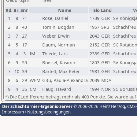
Geburtsjahr
1999
Rd.
Br.
Snr
Name
Elo
Land
V
1
8
71
Rose, Daniel
1739
GER
SV Königsj
2
8
43
Tomin, Bogdan
1957
SRB
Schachfreun
3
7
27
Weber, Erwin
2043
GER
Schachfreun
4
5
17
Daum, Norman
2152
GER
SC Rotatio
5
4
3
IM
Thiede, Lars
2389
GER
Schachfreun
6
9
59
Boissel, Kasimir
1803
GER
SV Königsj
7
10
39
Bartelt, Max Peter
1981
GER
Schachfreu
8
6
29
WFM
Gitu, Paula-Alexandra
2039
MDA
9
4
36
CM
Haug, Havard
1994
NOR
SC Borussi
*) Die ELodifferenz beträgt mehr als 400 Punkte. Sie wurde auf
Der Schachturnier-Ergebnis-Server
© 2006-2026 Heinz Herzog
, CMS
Impressum / Nutzungsbedingungen