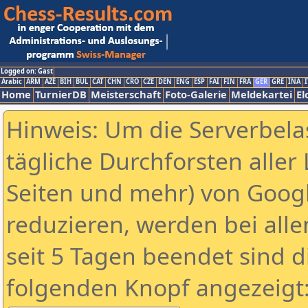
Logged on: Gast
Arabic
ARM
AZE
BIH
BUL
CAT
CHN
CRO
CZE
DEN
ENG
ESP
FAI
FIN
FRA
GER
GRE
INA
I
Home
TurnierDB
Meisterschaft
Foto-Galerie
Meldekartei
El
Hinweis: Um die Serverbela
tägliche Durchforsten aller 
Seiten und mehr) von Goog
reduzieren, werden bei alle
seit 5 Tagen beendet sind d
folgenden Knopf angezeigt