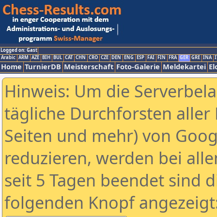
Logged on: Gast
Arabic
ARM
AZE
BIH
BUL
CAT
CHN
CRO
CZE
DEN
ENG
ESP
FAI
FIN
FRA
GER
GRE
INA
I
Home
TurnierDB
Meisterschaft
Foto-Galerie
Meldekartei
El
Hinweis: Um die Serverbel
tägliche Durchforsten aller 
Seiten und mehr) von Goog
reduzieren, werden bei alle
seit 5 Tagen beendet sind d
folgenden Knopf angezeigt