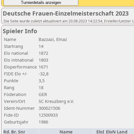
Deutsche Frauen-Einzelmeisterschaft 2023
Die Seite wurde zuletzt aktualisiert am 20.08.2023 14:22:54, Ersteller/Letzter
Spieler Info
Name
Bazzazi, Elnaz
Startrang
14
Elo national
1872
Elo intnational
1803
Eloperformance
1671
FIDE Elo +/-
-32,8
Punkte
3,5
Rang
18
Föderation
GER
Verein/Ort
SC Kreuzberg e.V.
Ident-Nummer
300021506
Fide-ID
12500933
Geburtsjahr
1986
Rd.
Br.
Snr
Name
EloI
EloN
Land