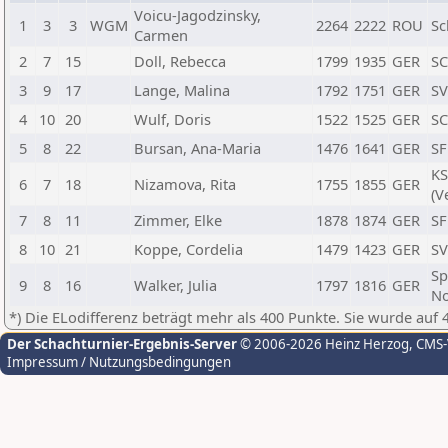
Voicu-Jagodzinsky,
1
3
3
WGM
2264
2222
ROU
Sc
Carmen
2
7
15
Doll, Rebecca
1799
1935
GER
SC
3
9
17
Lange, Malina
1792
1751
GER
SV
4
10
20
Wulf, Doris
1522
1525
GER
SC
5
8
22
Bursan, Ana-Maria
1476
1641
GER
SF
KS
6
7
18
Nizamova, Rita
1755
1855
GER
(V
7
8
11
Zimmer, Elke
1878
1874
GER
SF
8
10
21
Koppe, Cordelia
1479
1423
GER
SV
Sp
9
8
16
Walker, Julia
1797
1816
GER
N
*) Die ELodifferenz beträgt mehr als 400 Punkte. Sie wurde auf 
Der Schachturnier-Ergebnis-Server
© 2006-2026 Heinz Herzog
, CMS
Impressum / Nutzungsbedingungen