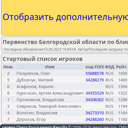
Отобразить дополнительну
Первенство Белгородской области по бли
Последнее обновление15.06.2023 16:49:59, Автор/Последняя загрузка: mas
Стартовый список игроков
Ном.
Имя
код FIDE
ФЕД.
Рейт.
2
Полуляхов, Олег
55688578
RUS
1609
5
Дубовчук, Матвей
34288279
RUS
1489
6
Агафонов, Кирилл
RUS
1394
8
Курочкин, Артем Александрович
34355529
RUS
1322
1
Прожняков, Владислав
34206302
RUS
1298
3
Севриков, Тимофей Алексеевич
RUS
1194
4
Вологин, Владислав
34273310
RUS
1164
7
Дорохов, Егор
34288260
RUS
1160
сервер Chess-Tournament-Results
© 2006-2026 Heinz Herzog
, CMS-