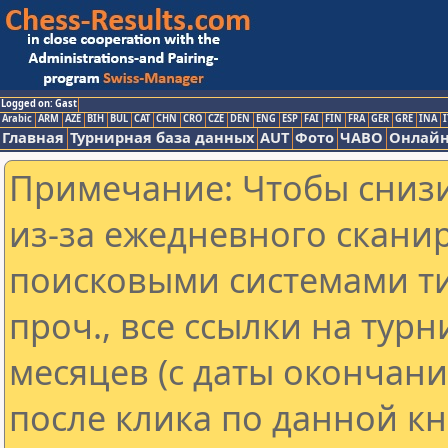
Logged on: Gast
Arabic
ARM
AZE
BIH
BUL
CAT
CHN
CRO
CZE
DEN
ENG
ESP
FAI
FIN
FRA
GER
GRE
INA
I
Главная
Турнирная база данных
AUT
Фото
ЧАВО
Онлайн
Примечание: Чтобы снизи
из-за ежедневного скани
поисковыми системами ти
проч., все ссылки на тур
месяцев (с даты окончан
после клика по данной кн