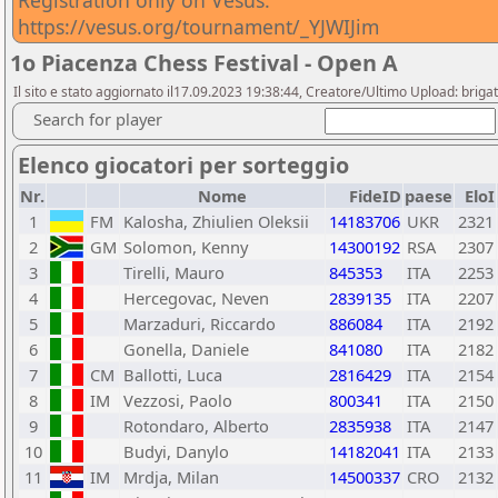
Registration only on Vesus:
https://vesus.org/tournament/_YJWIJim
1o Piacenza Chess Festival - Open A
Il sito e stato aggiornato il17.09.2023 19:38:44, Creatore/Ultimo Upload: brigat
Search for player
Elenco giocatori per sorteggio
Nr.
Nome
FideID
paese
EloI
1
FM
Kalosha, Zhiulien Oleksii
14183706
UKR
2321
2
GM
Solomon, Kenny
14300192
RSA
2307
3
Tirelli, Mauro
845353
ITA
2253
4
Hercegovac, Neven
2839135
ITA
2207
5
Marzaduri, Riccardo
886084
ITA
2192
6
Gonella, Daniele
841080
ITA
2182
7
CM
Ballotti, Luca
2816429
ITA
2154
8
IM
Vezzosi, Paolo
800341
ITA
2150
9
Rotondaro, Alberto
2835938
ITA
2147
10
Budyi, Danylo
14182041
ITA
2133
11
IM
Mrdja, Milan
14500337
CRO
2132