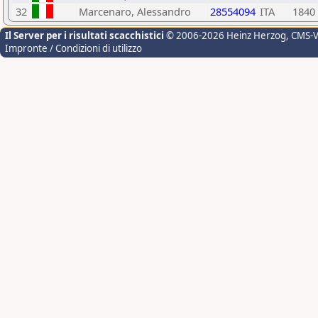
32
Marcenaro, Alessandro
28554094
ITA
1840
Il Server per i risultati scacchistici
© 2006-2026 Heinz Herzog
, CMS-
Impronte / Condizioni di utilizzo