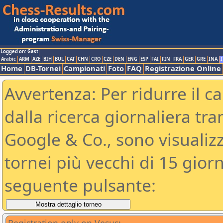
Logged on: Gast
Arabic
ARM
AZE
BIH
BUL
CAT
CHN
CRO
CZE
DEN
ENG
ESP
FAI
FIN
FRA
GER
GRE
INA
I
Home
DB-Tornei
Campionati
Foto
FAQ
Registrazione Online
Avvertenza: Per ridurre il c
dalla ricerca giornaliera tra
Google & Co., sono visualizzab
tornei più vecchi di 15 gio
seguente pulsante: