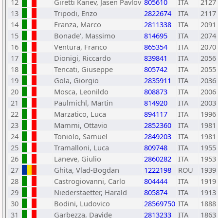
12
Giretti Kanev, Jasen Pavlov
805610
ITA
2127
13
Tripodi, Enzo
2822674
ITA
2117
14
Franza, Marco
2811338
ITA
2091
15
Bonade', Massimo
814695
ITA
2074
16
Ventura, Franco
865354
ITA
2070
17
Dionigi, Riccardo
839841
ITA
2056
18
Tencati, Giuseppe
805742
ITA
2055
19
Gola, Giorgio
2835911
ITA
2036
20
Mosca, Leonildo
808873
ITA
2006
21
Paulmichl, Martin
814920
ITA
2003
22
Marzatico, Luca
894117
ITA
1996
23
Mammi, Ottavio
2852360
ITA
1981
24
Toniolo, Samuel
2849203
ITA
1981
25
Tramalloni, Luca
809748
ITA
1955
26
Laneve, Giulio
2860282
ITA
1953
27
Ghita, Vlad-Bogdan
1222198
ROU
1939
28
Castrogiovanni, Carlo
804444
ITA
1919
29
Niederstaetter, Harald
805874
ITA
1913
30
Bodini, Ludovico
28569750
ITA
1888
31
Garbezza, Davide
2813233
ITA
1863