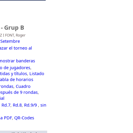
 - Grup B
Z I FONT, Roger
1 Setembre
azar el torneo al
mostrar banderas
co de jugadores
,
idas y títulos
,
Listado
abla de horarios
 rondas
,
Cuadro
después de 9 rondas
,
ial
,
Rd.7
,
Rd.8
,
Rd.9/9
,
sin
 a PDF
,
QR-Codes