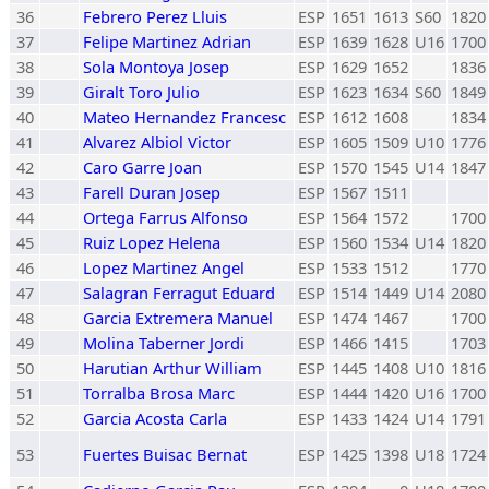
36
Febrero Perez Lluis
ESP
1651
1613
S60
1820
37
Felipe Martinez Adrian
ESP
1639
1628
U16
1700
38
Sola Montoya Josep
ESP
1629
1652
1836
39
Giralt Toro Julio
ESP
1623
1634
S60
1849
40
Mateo Hernandez Francesc
ESP
1612
1608
1834
41
Alvarez Albiol Victor
ESP
1605
1509
U10
1776
42
Caro Garre Joan
ESP
1570
1545
U14
1847
43
Farell Duran Josep
ESP
1567
1511
44
Ortega Farrus Alfonso
ESP
1564
1572
1700
45
Ruiz Lopez Helena
ESP
1560
1534
U14
1820
46
Lopez Martinez Angel
ESP
1533
1512
1770
47
Salagran Ferragut Eduard
ESP
1514
1449
U14
2080
48
Garcia Extremera Manuel
ESP
1474
1467
1700
49
Molina Taberner Jordi
ESP
1466
1415
1703
50
Harutian Arthur William
ESP
1445
1408
U10
1816
51
Torralba Brosa Marc
ESP
1444
1420
U16
1700
52
Garcia Acosta Carla
ESP
1433
1424
U14
1791
53
Fuertes Buisac Bernat
ESP
1425
1398
U18
1724