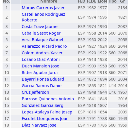
No.
Nombre
FED
FIDE
EloN
Tipo
Gr
1
Morais Carreras Javier
ESP
1982
1977
2134
Castellanos Rodriguez
2
ESP
1974
1996
1821
Roberto
3
Costa Trave Jaume
ESP
1974
1990
2087
4
Caballe Sasot Roger
ESP
1958
2014
S60
2070
5
Vera Balague Gabriel
ESP
1950
2042
2058
6
Valarezzo Ricard Pedro
ESP
1927
1924
S60
2044
7
Colom Andres Xavier
ESP
1920
1922
S60
2068
8
Lozano Diaz Antoni
ESP
1913
1938
2044
9
Duch Mansion Jose
ESP
1909
1958
S60
1957
10
Ritter Aguilar Jordi
ESP
1907
1918
S60
2071
11
Bayarri Ponsa Eduard
ESP
1872
1894
S60
2034
12
Garcia Ramos Daniel
ESP
1863
1821
U14
2014
13
Cruz Jefferson
ESP
1848
1844
U16
1957
14
Barroso Quinones Antonio
ESP
1841
1846
2016
15
Gonzalez Garcia Sergi
ESP
1818
1807
1964
16
Lopez-Atalaya Faine Josep
ESP
1816
1854
2009
17
Escofet Llongueras Joan
ESP
1791
1788
S60
1943
18
Diaz Narvaez Jose
ESP
1780
1786
S60
1959