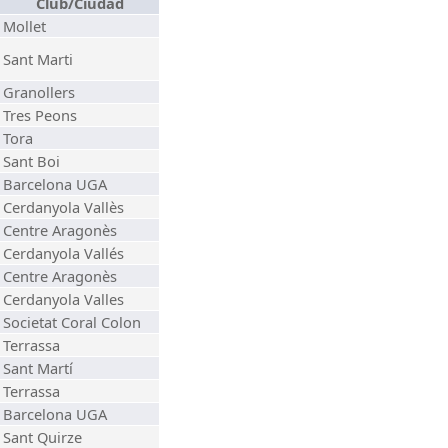
Club/Ciudad
Mollet
Sant Marti
Granollers
Tres Peons
Tora
Sant Boi
Barcelona UGA
Cerdanyola Vallès
Centre Aragonès
Cerdanyola Vallés
Centre Aragonès
Cerdanyola Valles
Societat Coral Colon
Terrassa
Sant Martí
Terrassa
Barcelona UGA
Sant Quirze