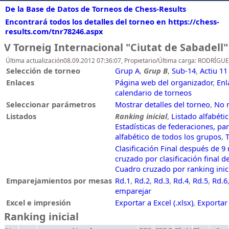
De la Base de Datos de Torneos de Chess-Results
Encontrará todos los detalles del torneo en https://chess-
results.com/tnr78246.aspx
V Torneig Internacional "Ciutat de Sabadell"
Última actualización08.09.2012 07:36:07, Propietario/Última carga: RODRÍGUE
Selección de torneo
Grup A
,
Grup B
,
Sub-14
,
Actiu 1
Enlaces
Página web del organizador
,
Enl
calendario de torneos
Seleccionar parámetros
Mostrar detalles del torneo
,
No 
Listados
Ranking inicial
,
Listado alfabéti
Estadísticas de federaciones, part
alfabético de todos los grupos
,
T
Clasificación Final después de 9
cruzado por clasificación final 
Cuadro cruzado por ranking inic
Emparejamientos por mesas
Rd.1
,
Rd.2
,
Rd.3
,
Rd.4
,
Rd.5
,
Rd.6
emparejar
Excel e impresión
Exportar a Excel (.xlsx)
,
Exportar
Ranking inicial