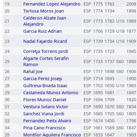
19
Fernandez Lopez Alejandro
ESP
1775
1763
2008
20
Tortosa Moros Joan
ESP
1774
1734
1898
Calderon Alzate Ivan
21
ESP
1773
1783
U16
1989
Alejandro
22
Garcia Ruiz Adrian
ESP
1766
1729
U18
1877
23
Nadal Fajardo Ricard
ESP
1739
1734
U18
1909
24
Corretja Torrens Jordi
ESP
1735
1723
1945
Algarte Cortes Serafin
25
ESP
1733
1737
S60
1880
Ramon
26
Rahal Joe
ESP
1717
1698
S60
1906
27
Garcia Perez Josep
ESP
1714
1693
1900
28
Gultresa Boada Isaac
ESP
1702
1650
U16
1983
29
Castaneda Munoz Antonio
ESP
1695
1681
1847
30
Flores Munoz Daniel
ESP
1694
1709
1920
31
Ventura Solans Victor
ESP
1690
1670
S60
1854
32
Sanchez Viana Jordi
ESP
1685
1705
S60
1805
33
Fernandez Peitx Alvaro
ESP
1674
1450
1798
34
Pina Cano Francisco
ESP
1661
1569
S60
1847
35
Montllor Aguilera Francisco
ESP
1653
1647
1903