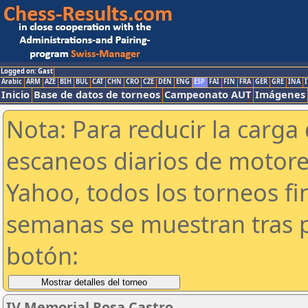
Logged on: Gast
Arabic
ARM
AZE
BIH
BUL
CAT
CHN
CRO
CZE
DEN
ENG
ESP
FAI
FIN
FRA
GER
GRE
INA
I
Inicio
Base de datos de torneos
Campeonato AUT
Imágenes
Nota: Para reducir la carga 
escaneos diarios de motor
Yahoo, todos los torneos f
semanas se muestran tras p
botón:
IV Memorial Rosa Castro