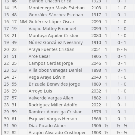
13
46
Blando Chacón Erick
1923
1
0 - 1
14
15
Montenegro Masís Esteban
2103
1
1 - 0
15
48
González Sánchez Esteban
1917
1
0 - 1
16
17
NM
Gutiérrez López Oscar
2099
1
1 - 0
17
19
Vaglio Mattey Emanuel
2099
1
1 - 0
18
21
Montoya Aguilar Cristian
2080
1
1 - 0
19
49
Núñez González Neeshmy
1910
1
0 - 1
20
23
Araya Fuentes Cristian
2051
1
½ - ½
21
51
Arce Cesar
1905
1
0 - 1
22
25
Campos Cerdas Jorge
2046
1
0 - 1
23
53
Villalobos Venegas Daniel
1898
1
0 - 1
24
27
Vega Araya Edwin
2043
1
1 - 0
25
55
Brizuela Benavides Jorge
1889
1
1 - 0
26
29
Arroyo Luis
2032
1
1 - 0
27
57
Valverde Vargas Allan
1882
1
0 - 1
28
31
Rodríguez Miller Adolfo
2022
1
0 - 1
29
59
Ramírez Alméciga Cristian
1876
1
0 - 1
30
61
Esquivel Vargas Herson
1866
1
0 - 1
31
50
Díaz Picado Abner
1906
½
½ - ½
32
82
Aragón Alvarado Cristhoper
1808
½
½ - ½