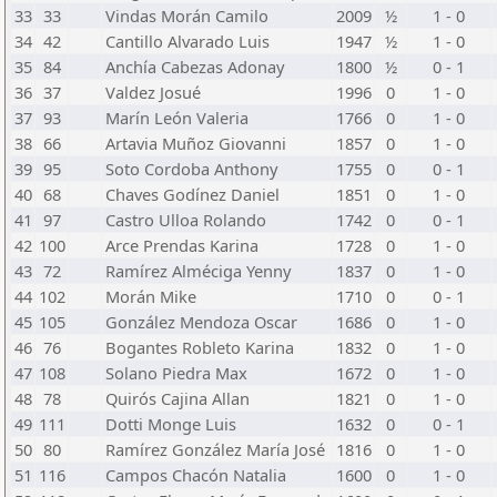
33
33
Vindas Morán Camilo
2009
½
1 - 0
34
42
Cantillo Alvarado Luis
1947
½
1 - 0
35
84
Anchía Cabezas Adonay
1800
½
0 - 1
36
37
Valdez Josué
1996
0
1 - 0
37
93
Marín León Valeria
1766
0
1 - 0
38
66
Artavia Muñoz Giovanni
1857
0
1 - 0
39
95
Soto Cordoba Anthony
1755
0
0 - 1
40
68
Chaves Godínez Daniel
1851
0
1 - 0
41
97
Castro Ulloa Rolando
1742
0
0 - 1
42
100
Arce Prendas Karina
1728
0
1 - 0
43
72
Ramírez Alméciga Yenny
1837
0
1 - 0
44
102
Morán Mike
1710
0
0 - 1
45
105
González Mendoza Oscar
1686
0
1 - 0
46
76
Bogantes Robleto Karina
1832
0
1 - 0
47
108
Solano Piedra Max
1672
0
1 - 0
48
78
Quirós Cajina Allan
1821
0
1 - 0
49
111
Dotti Monge Luis
1632
0
0 - 1
50
80
Ramírez González María José
1816
0
1 - 0
51
116
Campos Chacón Natalia
1600
0
1 - 0