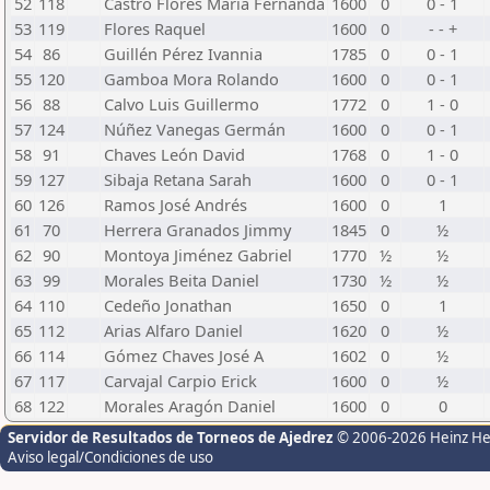
52
118
Castro Flores María Fernanda
1600
0
0 - 1
53
119
Flores Raquel
1600
0
- - +
54
86
Guillén Pérez Ivannia
1785
0
0 - 1
55
120
Gamboa Mora Rolando
1600
0
0 - 1
56
88
Calvo Luis Guillermo
1772
0
1 - 0
57
124
Núñez Vanegas Germán
1600
0
0 - 1
58
91
Chaves León David
1768
0
1 - 0
59
127
Sibaja Retana Sarah
1600
0
0 - 1
60
126
Ramos José Andrés
1600
0
1
61
70
Herrera Granados Jimmy
1845
0
½
62
90
Montoya Jiménez Gabriel
1770
½
½
63
99
Morales Beita Daniel
1730
½
½
64
110
Cedeño Jonathan
1650
0
1
65
112
Arias Alfaro Daniel
1620
0
½
66
114
Gómez Chaves José A
1602
0
½
67
117
Carvajal Carpio Erick
1600
0
½
68
122
Morales Aragón Daniel
1600
0
0
Servidor de Resultados de Torneos de Ajedrez
© 2006-2026 Heinz H
Aviso legal/Condiciones de uso