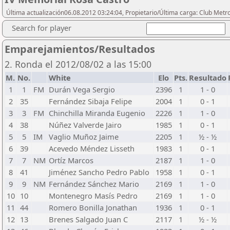
Última actualización06.08.2012 03:24:04, Propietario/Última carga: Club Metr
Search for player
Emparejamientos/Resultados
2. Ronda el 2012/08/02 a las 15:00
M.
No.
White
Elo
Pts.
Resultado
1
1
FM
Durán Vega Sergio
2396
1
1 - 0
2
35
Fernández Sibaja Felipe
2004
1
0 - 1
3
3
FM
Chinchilla Miranda Eugenio
2226
1
1 - 0
4
38
Núñez Valverde Jairo
1985
1
0 - 1
5
5
IM
Vaglio Muñoz Jaime
2205
1
½ - ½
6
39
Acevedo Méndez Lisseth
1983
1
0 - 1
7
7
NM
Ortíz Marcos
2187
1
1 - 0
8
41
Jiménez Sancho Pedro Pablo
1958
1
0 - 1
9
9
NM
Fernández Sánchez Mario
2169
1
1 - 0
10
10
Montenegro Masís Pedro
2169
1
1 - 0
11
44
Romero Bonilla Jonathan
1936
1
0 - 1
12
13
Brenes Salgado Juan C
2117
1
½ - ½