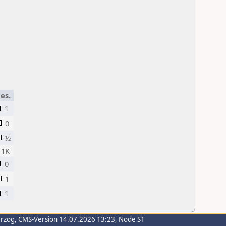
es.
1
0
½
 1K
0
1
1
erzog
, CMS-Version 14.07.2026 13:23, Node S1