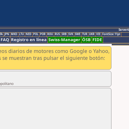
Servert
TA
JPN
MKD
LTU
NED
POL
POR
ROU
RUS
SRB
SVK
SWE
TUR
UKR
VIE
FontSize:11pt
FAQ
Registro en línea
Swiss-Manager
ÖSB
FIDE
aneos diarios de motores como Google o Yahoo,
 se muestran tras pulsar el siguiente botón:
opolitano