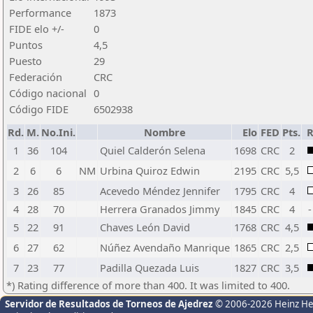
Performance
1873
FIDE elo +/-
0
Puntos
4,5
Puesto
29
Federación
CRC
Código nacional
0
Código FIDE
6502938
Rd.
M.
No.Ini.
Nombre
Elo
FED
Pts.
R
1
36
104
Quiel Calderón Selena
1698
CRC
2
2
6
6
NM
Urbina Quiroz Edwin
2195
CRC
5,5
3
26
85
Acevedo Méndez Jennifer
1795
CRC
4
4
28
70
Herrera Granados Jimmy
1845
CRC
4
-
5
22
91
Chaves León David
1768
CRC
4,5
6
27
62
Núñez Avendaño Manrique
1865
CRC
2,5
7
23
77
Padilla Quezada Luis
1827
CRC
3,5
*) Rating difference of more than 400. It was limited to 400.
Servidor de Resultados de Torneos de Ajedrez
© 2006-2026 Heinz H