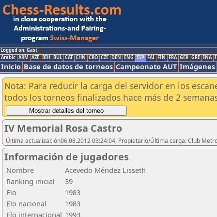
Logged on: Gast
Arabic
ARM
AZE
BIH
BUL
CAT
CHN
CRO
CZE
DEN
ENG
ESP
FAI
FIN
FRA
GER
GRE
INA
I
Inicio
Base de datos de torneos
Campeonato AUT
Imágenes
Nota: Para reducir la carga del servidor en los esc
todos los torneos finalizados hace más de 2 semanas
IV Memorial Rosa Castro
Última actualización06.08.2012 03:24:04, Propietario/Última carga: Club Metr
Información de jugadores
Nombre
Acevedo Méndez Lisseth
Ranking inicial
39
Elo
1983
Elo nacional
1983
Elo internacional
1993