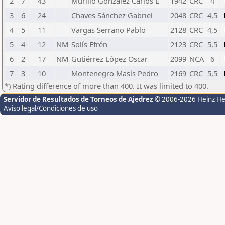
2
7
43
Murillo González Carlos E
1942
CRC
4
3
6
24
Chaves Sánchez Gabriel
2048
CRC
4,5
4
5
11
Vargas Serrano Pablo
2128
CRC
4,5
5
4
12
NM
Solís Efrén
2123
CRC
5,5
6
2
17
NM
Gutiérrez López Oscar
2099
NCA
6
7
3
10
Montenegro Masís Pedro
2169
CRC
5,5
*) Rating difference of more than 400. It was limited to 400.
Servidor de Resultados de Torneos de Ajedrez
© 2006-2026 Heinz H
Aviso legal/Condiciones de uso