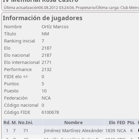
Última actualización06.08.2012 03:24:04, Propietario/Última carga: Club Metr
Información de jugadores
Nombre
Ortíz Marcos
Título
NM
Ranking inicial
7
Elo
2187
Elo nacional
2187
Elo internacional
2171
Performance
2132
FIDE elo +/-
0
Puntos
5
Puesto
10
Federación
NCA
Código nacional
0
Código FIDE
6100678
Rd.
M.
No.Ini.
Nombre
Elo
FED
Pts.
1
7
71
Jiménez Martínez Alexánder
1839
NCA
4