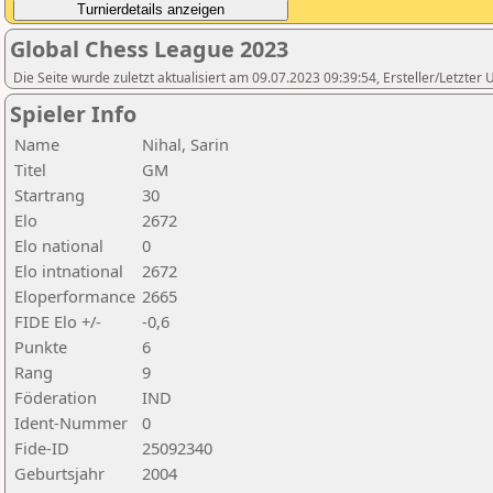
Global Chess League 2023
Die Seite wurde zuletzt aktualisiert am 09.07.2023 09:39:54, Ersteller/Letzte
Spieler Info
Name
Nihal, Sarin
Titel
GM
Startrang
30
Elo
2672
Elo national
0
Elo intnational
2672
Eloperformance
2665
FIDE Elo +/-
-0,6
Punkte
6
Rang
9
Föderation
IND
Ident-Nummer
0
Fide-ID
25092340
Geburtsjahr
2004