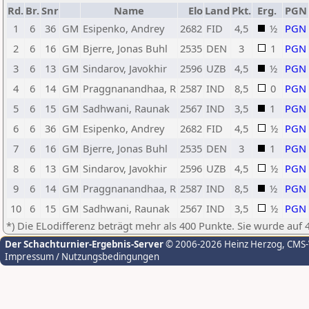
Rd.
Br.
Snr
Name
Elo
Land
Pkt.
Erg.
PGN
1
6
36
GM
Esipenko, Andrey
2682
FID
4,5
½
PGN
2
6
16
GM
Bjerre, Jonas Buhl
2535
DEN
3
1
PGN
3
6
13
GM
Sindarov, Javokhir
2596
UZB
4,5
½
PGN
4
6
14
GM
Praggnanandhaa, R
2587
IND
8,5
0
PGN
5
6
15
GM
Sadhwani, Raunak
2567
IND
3,5
1
PGN
6
6
36
GM
Esipenko, Andrey
2682
FID
4,5
½
PGN
7
6
16
GM
Bjerre, Jonas Buhl
2535
DEN
3
1
PGN
8
6
13
GM
Sindarov, Javokhir
2596
UZB
4,5
½
PGN
9
6
14
GM
Praggnanandhaa, R
2587
IND
8,5
½
PGN
10
6
15
GM
Sadhwani, Raunak
2567
IND
3,5
½
PGN
*) Die ELodifferenz beträgt mehr als 400 Punkte. Sie wurde auf 
Der Schachturnier-Ergebnis-Server
© 2006-2026 Heinz Herzog
, CMS
Impressum / Nutzungsbedingungen