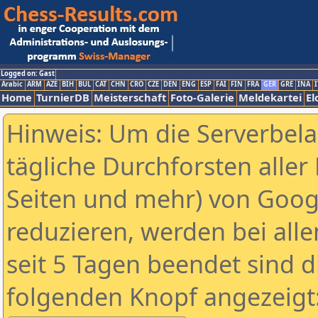
Logged on: Gast
Arabic
ARM
AZE
BIH
BUL
CAT
CHN
CRO
CZE
DEN
ENG
ESP
FAI
FIN
FRA
GER
GRE
INA
I
Home
TurnierDB
Meisterschaft
Foto-Galerie
Meldekartei
El
Hinweis: Um die Serverbel
tägliche Durchforsten aller 
Seiten und mehr) von Goog
reduzieren, werden bei alle
seit 5 Tagen beendet sind d
folgenden Knopf angezeigt