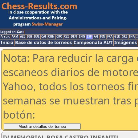
Logged on: Gast
Arabic
ARM
AZE
BIH
BUL
CAT
CHN
CRO
CZE
DEN
ENG
ESP
FAI
FIN
FRA
GER
GRE
INA
I
Inicio
Base de datos de torneos
Campeonato AUT
Imágenes
Nota: Para reducir la carga 
escaneos diarios de motor
Yahoo, todos los torneos f
semanas se muestran tras p
botón:
IV MEMORIAL ROSA CASTRO INFANTIL