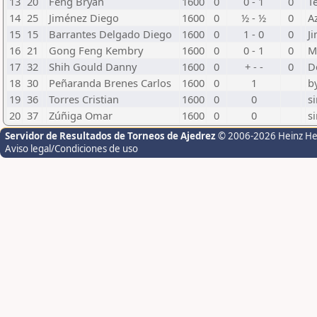
13
20
Feng Bryan
1600
0
0 - 1
0
T
14
25
Jiménez Diego
1600
0
½ - ½
0
A
15
15
Barrantes Delgado Diego
1600
0
1 - 0
0
J
16
21
Gong Feng Kembry
1600
0
0 - 1
0
M
17
32
Shih Gould Danny
1600
0
+ - -
0
D
18
30
Peñaranda Brenes Carlos
1600
0
1
b
19
36
Torres Cristian
1600
0
0
s
20
37
Zúñiga Omar
1600
0
0
s
Servidor de Resultados de Torneos de Ajedrez
© 2006-2026 Heinz H
Aviso legal/Condiciones de uso