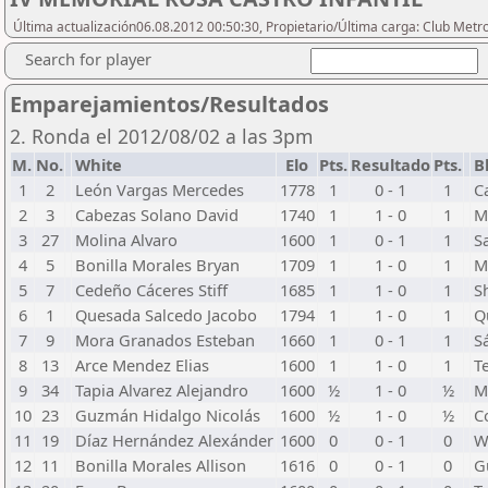
Última actualización06.08.2012 00:50:30, Propietario/Última carga: Club Metr
Search for player
Emparejamientos/Resultados
2. Ronda el 2012/08/02 a las 3pm
M.
No.
White
Elo
Pts.
Resultado
Pts.
B
1
2
León Vargas Mercedes
1778
1
0 - 1
1
C
2
3
Cabezas Solano David
1740
1
1 - 0
1
M
3
27
Molina Alvaro
1600
1
0 - 1
1
S
4
5
Bonilla Morales Bryan
1709
1
1 - 0
1
M
5
7
Cedeño Cáceres Stiff
1685
1
1 - 0
1
S
6
1
Quesada Salcedo Jacobo
1794
1
1 - 0
1
Q
7
9
Mora Granados Esteban
1660
1
0 - 1
1
S
8
13
Arce Mendez Elias
1600
1
1 - 0
1
T
9
34
Tapia Alvarez Alejandro
1600
½
1 - 0
½
M
10
23
Guzmán Hidalgo Nicolás
1600
½
1 - 0
½
C
11
19
Díaz Hernández Alexánder
1600
0
0 - 1
0
W
12
11
Bonilla Morales Allison
1616
0
0 - 1
0
G