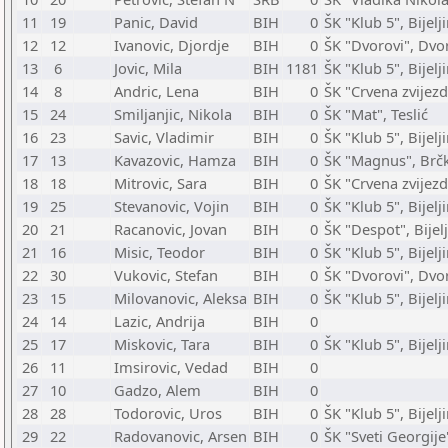
11
19
Panic, David
BIH
0
ŠK "Klub 5", Bijelj
12
12
Ivanovic, Djordje
BIH
0
ŠK "Dvorovi", Dvo
13
6
Jovic, Mila
BIH
1181
ŠK "Klub 5", Bijelj
14
8
Andric, Lena
BIH
0
ŠK "Crvena zvijez
15
24
Smiljanjic, Nikola
BIH
0
ŠK "Mat", Teslić
16
23
Savic, Vladimir
BIH
0
ŠK "Klub 5", Bijelj
17
13
Kavazovic, Hamza
BIH
0
ŠK "Magnus", Brč
18
18
Mitrovic, Sara
BIH
0
ŠK "Crvena zvijez
19
25
Stevanovic, Vojin
BIH
0
ŠK "Klub 5", Bijelj
20
21
Racanovic, Jovan
BIH
0
ŠK "Despot", Bijel
21
16
Misic, Teodor
BIH
0
ŠK "Klub 5", Bijelj
22
30
Vukovic, Stefan
BIH
0
ŠK "Dvorovi", Dvo
23
15
Milovanovic, Aleksa
BIH
0
ŠK "Klub 5", Bijelj
24
14
Lazic, Andrija
BIH
0
25
17
Miskovic, Tara
BIH
0
ŠK "Klub 5", Bijelj
26
11
Imsirovic, Vedad
BIH
0
27
10
Gadzo, Alem
BIH
0
28
28
Todorovic, Uros
BIH
0
ŠK "Klub 5", Bijelj
29
22
Radovanovic, Arsen
BIH
0
ŠK "Sveti Georgije"