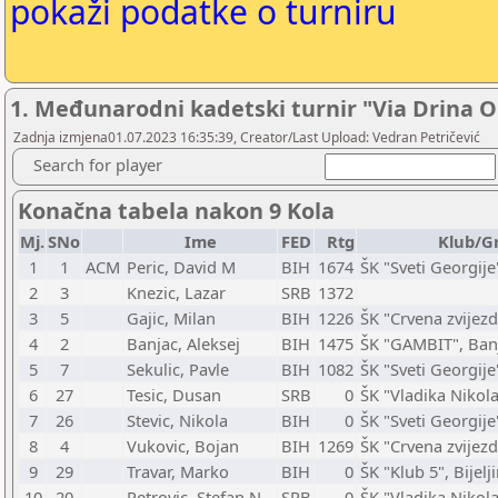
pokaži podatke o turniru
1. Međunarodni kadetski turnir "Via Drina Op
Zadnja izmjena01.07.2023 16:35:39, Creator/Last Upload: Vedran Petričević
Search for player
Konačna tabela nakon 9 Kola
Mj.
SNo
Ime
FED
Rtg
Klub/G
1
1
ACM
Peric, David M
BIH
1674
ŠK "Sveti Georgije"
2
3
Knezic, Lazar
SRB
1372
3
5
Gajic, Milan
BIH
1226
ŠK "Crvena zvijez
4
2
Banjac, Aleksej
BIH
1475
ŠK "GAMBIT", Ban
5
7
Sekulic, Pavle
BIH
1082
ŠK "Sveti Georgije"
6
27
Tesic, Dusan
SRB
0
ŠK "Vladika Nikola
7
26
Stevic, Nikola
BIH
0
ŠK "Sveti Georgije"
8
4
Vukovic, Bojan
BIH
1269
ŠK "Crvena zvijez
9
29
Travar, Marko
BIH
0
ŠK "Klub 5", Bijelj
10
20
Petrovic, Stefan N
SRB
0
ŠK "Vladika Nikola