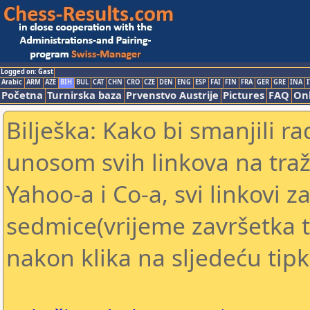
Logged on: Gast
Arabic
ARM
AZE
BIH
BUL
CAT
CHN
CRO
CZE
DEN
ENG
ESP
FAI
FIN
FRA
GER
GRE
INA
I
Početna
Turnirska baza
Prvenstvo Austrije
Pictures
FAQ
Onl
Bilješka: Kako bi smanjili 
unosom svih linkova na traž
Yahoo-a i Co-a, svi linkovi za
sedmice(vrijeme završetka tu
nakon klika na sljedeću tipk