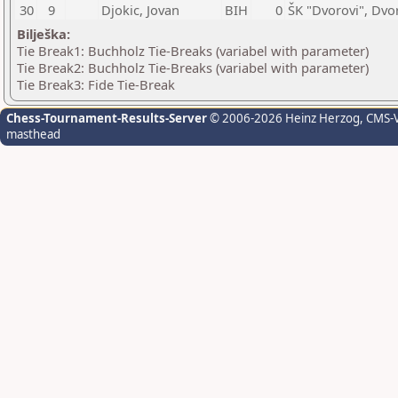
30
9
Djokic, Jovan
BIH
0
ŠK "Dvorovi", Dvo
Bilješka:
Tie Break1: Buchholz Tie-Breaks (variabel with parameter)
Tie Break2: Buchholz Tie-Breaks (variabel with parameter)
Tie Break3: Fide Tie-Break
Chess-Tournament-Results-Server
© 2006-2026 Heinz Herzog
, CMS-
masthead