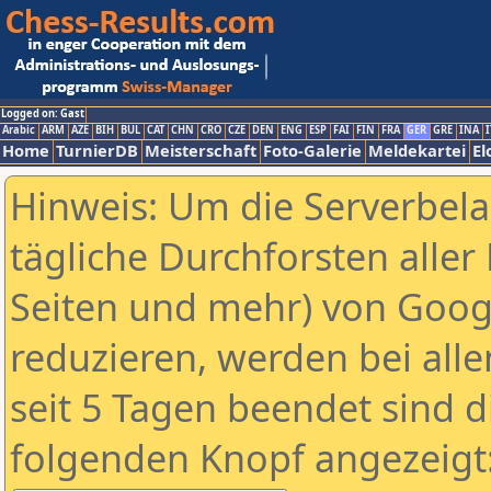
Logged on: Gast
Arabic
ARM
AZE
BIH
BUL
CAT
CHN
CRO
CZE
DEN
ENG
ESP
FAI
FIN
FRA
GER
GRE
INA
I
Home
TurnierDB
Meisterschaft
Foto-Galerie
Meldekartei
El
Hinweis: Um die Serverbel
tägliche Durchforsten aller 
Seiten und mehr) von Goog
reduzieren, werden bei alle
seit 5 Tagen beendet sind d
folgenden Knopf angezeigt