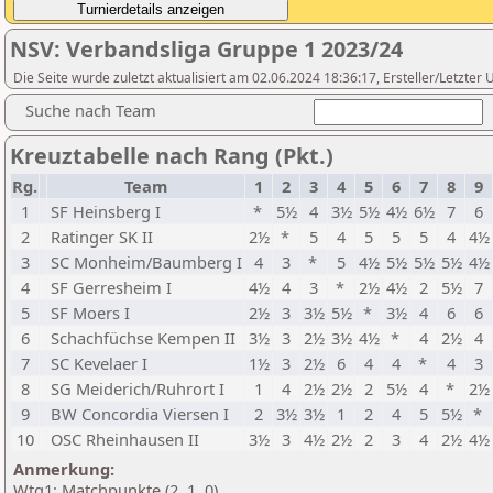
NSV: Verbandsliga Gruppe 1 2023/24
Die Seite wurde zuletzt aktualisiert am 02.06.2024 18:36:17, Ersteller/Letzte
Suche nach Team
Kreuztabelle nach Rang (Pkt.)
Rg.
Team
1
2
3
4
5
6
7
8
9
1
SF Heinsberg I
*
5½
4
3½
5½
4½
6½
7
6
2
Ratinger SK II
2½
*
5
4
5
5
5
4
4½
3
SC Monheim/Baumberg I
4
3
*
5
4½
5½
5½
5½
4½
4
SF Gerresheim I
4½
4
3
*
2½
4½
2
5½
7
5
SF Moers I
2½
3
3½
5½
*
3½
4
6
6
6
Schachfüchse Kempen II
3½
3
2½
3½
4½
*
4
2½
4
7
SC Kevelaer I
1½
3
2½
6
4
4
*
4
3
8
SG Meiderich/Ruhrort I
1
4
2½
2½
2
5½
4
*
2½
9
BW Concordia Viersen I
2
3½
3½
1
2
4
5
5½
*
10
OSC Rheinhausen II
3½
3
4½
2½
2
3
4
2½
4½
Anmerkung:
Wtg1: Matchpunkte (2, 1, 0)