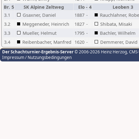
Br.
5
SK Alpine Zeltweg
Elo
-
4
Leoben 3
3.1
Gsaxner, Daniel
1887
-
Rauchlahner, Robe
3.2
Meggeneder, Heinrich
1827
-
Shibata, Misaki
3.3
Mueller, Helmut
1795
-
Bachler, Wilhelm
3.4
Reibenbacher, Manfred
1620
-
Demmerer, David
Der Schachturnier-Ergebnis-Server
© 2006-2026 Heinz Herzog
, CMS
Impressum / Nutzungsbedingungen