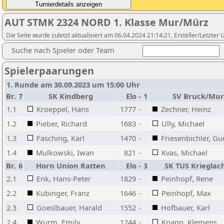
AUT STMK 2324 NORD 1. Klasse Mur/Mürz
Die Seite wurde zuletzt aktualisiert am 06.04.2024 21:14:21, Ersteller/Letzter
Suche nach Spieler oder Team
Spielerpaarungen
1. Runde am 30.09.2023 um 15:00 Uhr
Br.
7
SK Kindberg
Elo
-
1
SV Bruck/Mur
1.1
Kroeppel, Hans
1777
-
Zechner, Heinz
1.2
Pieber, Richard
1683
-
Ully, Michael
1.3
Fasching, Karl
1470
-
Friesenbichler, Gu
1.4
Mulkowski, Iwan
821
-
Kvas, Michael
Br.
6
Horn Union Ratten
Elo
-
3
SK TUS Krieglac
2.1
Enk, Hans-Peter
1829
-
Peinhopf, Rene
2.2
Kubinger, Franz
1646
-
Peinhopf, Max
2.3
Goeslbauer, Harald
1552
-
Hofbauer, Karl
2.4
Wurm, Emily
1244
-
Knapp, Klemens