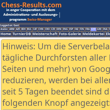
Logged on: Gast
Arabic
ARM
AZE
BIH
BUL
CAT
CHN
CRO
CZE
DEN
ENG
ESP
FAI
FIN
FRA
GER
GRE
INA
I
Home
TurnierDB
Meisterschaft
Foto-Galerie
Meldekartei
El
Hinweis: Um die Serverbel
tägliche Durchforsten aller 
Seiten und mehr) von Goog
reduzieren, werden bei alle
seit 5 Tagen beendet sind d
folgenden Knopf angezeigt