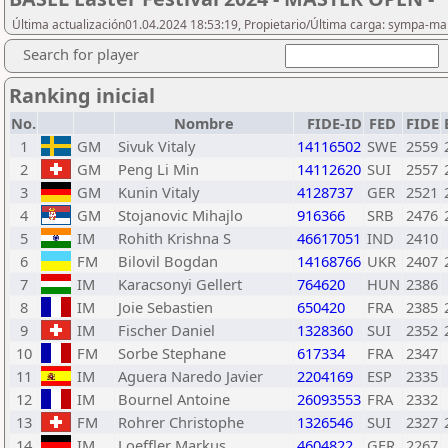
Última actualización01.04.2024 18:53:19, Propietario/Última carga: sympa-m
Search for player
Ranking inicial
No.
Nombre
FIDE-ID
FED
FIDE
1
GM
Sivuk Vitaly
14116502
SWE
2559
2
GM
Peng Li Min
14112620
SUI
2557
3
GM
Kunin Vitaly
4128737
GER
2521
4
GM
Stojanovic Mihajlo
916366
SRB
2476
5
IM
Rohith Krishna S
46617051
IND
2410
6
FM
Bilovil Bogdan
14168766
UKR
2407
7
IM
Karacsonyi Gellert
764620
HUN
2386
8
IM
Joie Sebastien
650420
FRA
2385
9
IM
Fischer Daniel
1328360
SUI
2352
10
FM
Sorbe Stephane
617334
FRA
2347
11
IM
Aguera Naredo Javier
2204169
ESP
2335
12
IM
Bournel Antoine
26093553
FRA
2332
13
FM
Rohrer Christophe
1326546
SUI
2327
14
IM
Loeffler Markus
4604822
GER
2267