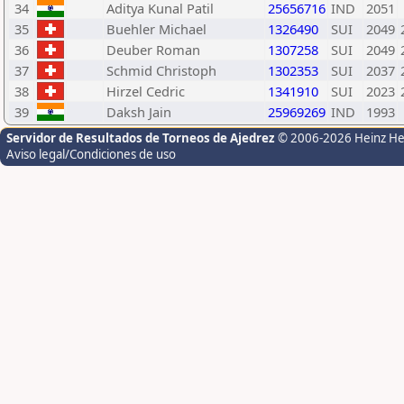
34
Aditya Kunal Patil
25656716
IND
2051
35
Buehler Michael
1326490
SUI
2049
36
Deuber Roman
1307258
SUI
2049
37
Schmid Christoph
1302353
SUI
2037
38
Hirzel Cedric
1341910
SUI
2023
39
Daksh Jain
25969269
IND
1993
Servidor de Resultados de Torneos de Ajedrez
© 2006-2026 Heinz H
Aviso legal/Condiciones de uso