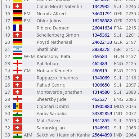
15
Collin Moritz Valentin
1342932
SUI
2246
16
FM
Nemitz Alfred
34601791
GER
2239
17
FM
Ohler Julius
16238982
GER
2223
18
Ribiere Damien
26041634
FRA
2215
19
Schellenberg Simon
1345362
SUI
2201
20
Poysti Nathanael
24622133
GER
2197
21
Shatil Shir
2828278
ISR
2151
22
WFM
Karacsonyi Kata
769584
HUN
2137
23
Pal Rohan
462489
ENG
2125
24
CM
Hobson Kenneth
480819
ENG
2120
25
Rappazzo Johannes
1340069
SUI
2116
26
Pahud Cedric
1306650
SUI
2097
27
Monteverde Jonathan
1314580
SUI
2088
28
Shearsby Jude
462527
ENG
2086
29
Cojocari Dmitri
13905880
MDA
2076
30
Aarav Sarbalia
33382859
IND
2072
31
Malli Suvirr
1341855
SUI
2070
32
Saminskij Jan
1346962
SUI
2065
33
AIM
Sakthivel Heamish Kanha
25644890
IND
2064