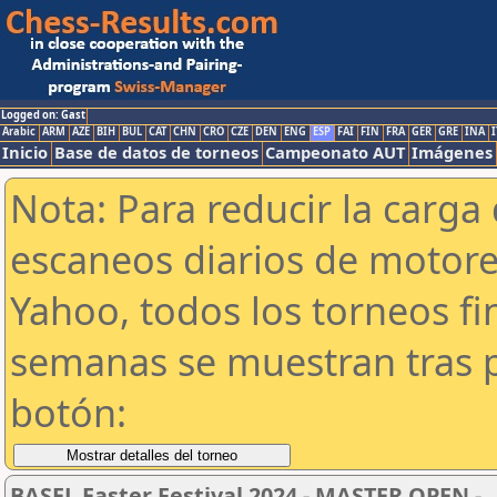
Logged on: Gast
Arabic
ARM
AZE
BIH
BUL
CAT
CHN
CRO
CZE
DEN
ENG
ESP
FAI
FIN
FRA
GER
GRE
INA
I
Inicio
Base de datos de torneos
Campeonato AUT
Imágenes
Nota: Para reducir la carga 
escaneos diarios de motor
Yahoo, todos los torneos f
semanas se muestran tras p
botón:
BASEL Easter Festival 2024 - MASTER OPEN -