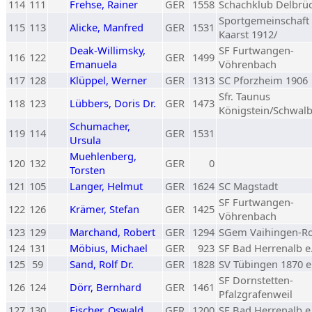
114
111
Frehse, Rainer
GER
1558
Schachklub Delbrü
Sportgemeinschaft
115
113
Alicke, Manfred
GER
1531
Kaarst 1912/
Deak-Willimsky,
SF Furtwangen-
116
122
GER
1499
Emanuela
Vöhrenbach
117
128
Klüppel, Werner
GER
1313
SC Pforzheim 1906
Sfr. Taunus
118
123
Lübbers, Doris Dr.
GER
1473
Königstein/Schwal
Schumacher,
119
114
GER
1531
Ursula
Muehlenberg,
120
132
GER
0
Torsten
121
105
Langer, Helmut
GER
1624
SC Magstadt
SF Furtwangen-
122
126
Krämer, Stefan
GER
1425
Vöhrenbach
123
129
Marchand, Robert
GER
1294
SGem Vaihingen-R
124
131
Möbius, Michael
GER
923
SF Bad Herrenalb e.
125
59
Sand, Rolf Dr.
GER
1828
SV Tübingen 1870 e.
SF Dornstetten-
126
124
Dörr, Bernhard
GER
1461
Pfalzgrafenweil
127
130
Fischer, Oswald
GER
1200
SF Bad Herrenalb e.