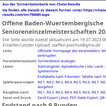
Aus der Turnierdatenbank von Chess-Results
Sie finden alle Details zu diesem Turnier unter https://chess
results.com/tnr790689.aspx
Offene Baden-Wuertembergische
Senioreneinzelmeisterschaften 20
Die Seite wurde zuletzt aktualisiert am 19.07.2023 0
Ersteller/Letzter Upload: steffen.piechot@gmx.de
Links
Offizielle Homepage des Veranstalters
,
Mi
verknüpfen
Parameterauswahl
Turnierdetails anzeigen
Listen
Startrangliste
,
Alphabetische Liste
,
Land-, 
Spieltermine
Endtabelle nach 9 Runden
,
Tabelle nach S
Spielerpaarungen
Rd.1
,
Rd.2
,
Rd.3
,
Rd.4
,
Rd.5
,
Rd.6
,
Rd.7
,
Rd.
ausgelost
Rangliste nach
Rd.1
,
Rd.2
,
Rd.3
,
Rd.4
,
Rd.5
,
Rd.6
,
Rd.7
,
Rd.
Excel und Druck
Excel-Export (.xlsx)
,
PDF-Datei Export
,
QR-
Endstand nach 9 Runden