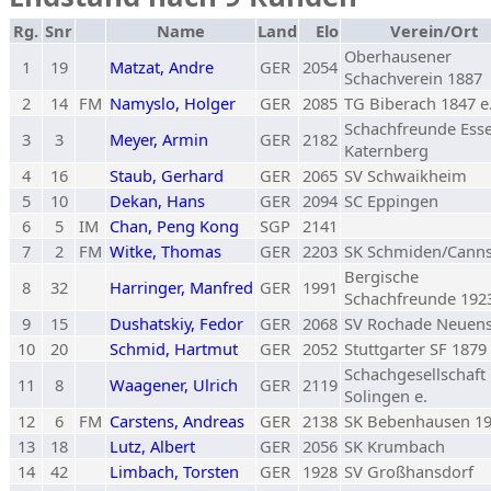
Rg.
Snr
Name
Land
Elo
Verein/Ort
Oberhausener
1
19
Matzat, Andre
GER
2054
Schachverein 1887
2
14
FM
Namyslo, Holger
GER
2085
TG Biberach 1847 e.
Schachfreunde Ess
3
3
Meyer, Armin
GER
2182
Katernberg
4
16
Staub, Gerhard
GER
2065
SV Schwaikheim
5
10
Dekan, Hans
GER
2094
SC Eppingen
6
5
IM
Chan, Peng Kong
SGP
2141
7
2
FM
Witke, Thomas
GER
2203
SK Schmiden/Canns
Bergische
8
32
Harringer, Manfred
GER
1991
Schachfreunde 192
9
15
Dushatskiy, Fedor
GER
2068
SV Rochade Neuens
10
20
Schmid, Hartmut
GER
2052
Stuttgarter SF 1879
Schachgesellschaft
11
8
Waagener, Ulrich
GER
2119
Solingen e.
12
6
FM
Carstens, Andreas
GER
2138
SK Bebenhausen 1
13
18
Lutz, Albert
GER
2056
SK Krumbach
14
42
Limbach, Torsten
GER
1928
SV Großhansdorf