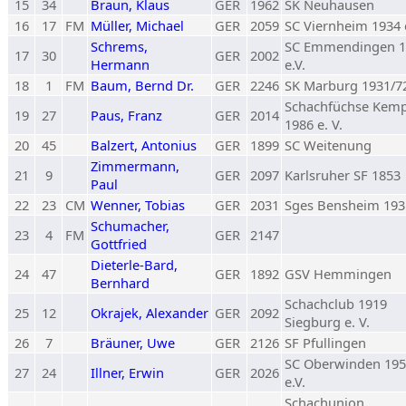
15
34
Braun, Klaus
GER
1962
SK Neuhausen
16
17
FM
Müller, Michael
GER
2059
SC Viernheim 1934 e
Schrems,
SC Emmendingen 1
17
30
GER
2002
Hermann
e.V.
18
1
FM
Baum, Bernd Dr.
GER
2246
SK Marburg 1931/7
Schachfüchse Kem
19
27
Paus, Franz
GER
2014
1986 e. V.
20
45
Balzert, Antonius
GER
1899
SC Weitenung
Zimmermann,
21
9
GER
2097
Karlsruher SF 1853
Paul
22
23
CM
Wenner, Tobias
GER
2031
Sges Bensheim 193
Schumacher,
23
4
FM
GER
2147
Gottfried
Dieterle-Bard,
24
47
GER
1892
GSV Hemmingen
Bernhard
Schachclub 1919
25
12
Okrajek, Alexander
GER
2092
Siegburg e. V.
26
7
Bräuner, Uwe
GER
2126
SF Pfullingen
SC Oberwinden 19
27
24
Illner, Erwin
GER
2026
e.V.
Schachunion