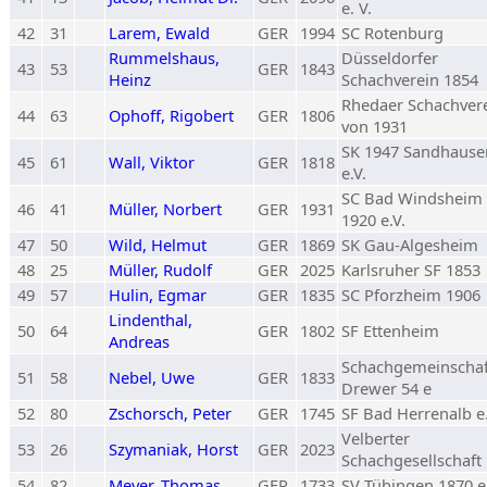
e. V.
42
31
Larem, Ewald
GER
1994
SC Rotenburg
Rummelshaus,
Düsseldorfer
43
53
GER
1843
Heinz
Schachverein 1854
Rhedaer Schachver
44
63
Ophoff, Rigobert
GER
1806
von 1931
SK 1947 Sandhause
45
61
Wall, Viktor
GER
1818
e.V.
SC Bad Windsheim
46
41
Müller, Norbert
GER
1931
1920 e.V.
47
50
Wild, Helmut
GER
1869
SK Gau-Algesheim
48
25
Müller, Rudolf
GER
2025
Karlsruher SF 1853
49
57
Hulin, Egmar
GER
1835
SC Pforzheim 1906
Lindenthal,
50
64
GER
1802
SF Ettenheim
Andreas
Schachgemeinschaf
51
58
Nebel, Uwe
GER
1833
Drewer 54 e
52
80
Zschorsch, Peter
GER
1745
SF Bad Herrenalb e.
Velberter
53
26
Szymaniak, Horst
GER
2023
Schachgesellschaft 
54
82
Meyer, Thomas
GER
1733
SV Tübingen 1870 e.