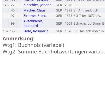
128
22
Kioschies, Johann
GER
2048
46
Macher, Claus
GER
1898
SF Ammerbuch
97
Zimmer, Franz
GER
1673
SG Trier 1877 e.V.
Auschkalnis,
99
GER
1669
Schachclub Bonn B
Reinhard
132
127
Dold, Rosmarie
GER
1376
SC Haslach von 192
Anmerkung:
Wtg1: Buchholz (variabel)
Wtg2: Summe Buchholzwertungen variabe