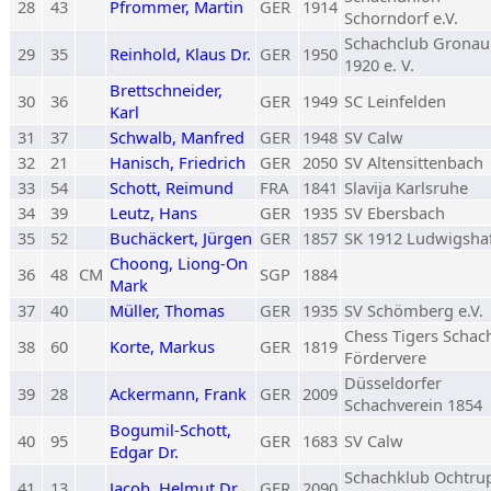
28
43
Pfrommer, Martin
GER
1914
Schorndorf e.V.
Schachclub Gronau
29
35
Reinhold, Klaus Dr.
GER
1950
1920 e. V.
Brettschneider,
30
36
GER
1949
SC Leinfelden
Karl
31
37
Schwalb, Manfred
GER
1948
SV Calw
32
21
Hanisch, Friedrich
GER
2050
SV Altensittenbach
33
54
Schott, Reimund
FRA
1841
Slavija Karlsruhe
34
39
Leutz, Hans
GER
1935
SV Ebersbach
35
52
Buchäckert, Jürgen
GER
1857
SK 1912 Ludwigsha
Choong, Liong-On
36
48
CM
SGP
1884
Mark
37
40
Müller, Thomas
GER
1935
SV Schömberg e.V.
Chess Tigers Schac
38
60
Korte, Markus
GER
1819
Fördervere
Düsseldorfer
39
28
Ackermann, Frank
GER
2009
Schachverein 1854
Bogumil-Schott,
40
95
GER
1683
SV Calw
Edgar Dr.
Schachklub Ochtru
41
13
Jacob, Helmut Dr.
GER
2090