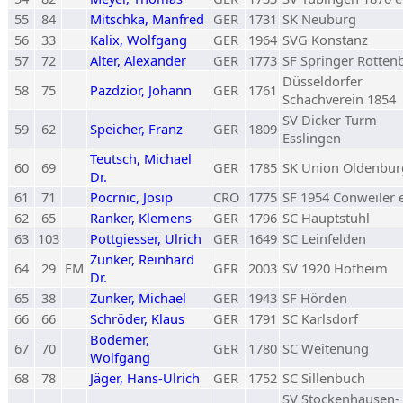
55
84
Mitschka, Manfred
GER
1731
SK Neuburg
56
33
Kalix, Wolfgang
GER
1964
SVG Konstanz
57
72
Alter, Alexander
GER
1773
SF Springer Rotten
Düsseldorfer
58
75
Pazdzior, Johann
GER
1761
Schachverein 1854
SV Dicker Turm
59
62
Speicher, Franz
GER
1809
Esslingen
Teutsch, Michael
60
69
GER
1785
SK Union Oldenbur
Dr.
61
71
Pocrnic, Josip
CRO
1775
SF 1954 Conweiler e
62
65
Ranker, Klemens
GER
1796
SC Hauptstuhl
63
103
Pottgiesser, Ulrich
GER
1649
SC Leinfelden
Zunker, Reinhard
64
29
FM
GER
2003
SV 1920 Hofheim
Dr.
65
38
Zunker, Michael
GER
1943
SF Hörden
66
66
Schröder, Klaus
GER
1791
SC Karlsdorf
Bodemer,
67
70
GER
1780
SC Weitenung
Wolfgang
68
78
Jäger, Hans-Ulrich
GER
1752
SC Sillenbuch
SV Stockenhausen-