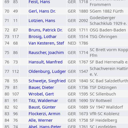
69
85
Feist, Hans
GER
1718
Frommern
70
49
Gerl, Hans Dr.
GER
1880
SGem 1882 Fürth
Godesberger
71
11
Lotzien, Hans
GER
2092
Schachklub 1929 e.
72
87
Bruns, Patrick Dr.
GER
1711
OSG Baden-Baden
73
117
Brosig, Lothar
GER
1514
TSG Öhringen
74
68
Van Kesteren, Stef
NED
1786
SC Brett vorm Kop
75
86
Rauscher, Joachim
GER
1714
Ffm
76
73
Hansult, Manfred
GER
1767
SF Bad Herrenalb e.
Schachverein Hatti
77
112
Oldenburg, Ludger
GER
1547
e. V.
78
55
Schwetje, Siegfried
GER
1840
SC Bad Salzdetfurt
79
81
Bauer, Dieter
GER
1736
TSF Ditzingen
80
107
Wrobel, Gert
GER
1595
SC Sillenbuch
81
91
Titz, Waldemar
GER
1690
SV Rottweil
82
92
Baust, Günter
GER
1689
SV 1947 Walldorf
83
96
Flockerzi, Armin
GER
1673
VfR-SC Koblenz
84
76
Alle, Werner
GER
1758
SF Heidelberg
85
74
Abel, Hans-Peter
GER
1761
SC Leinfelden