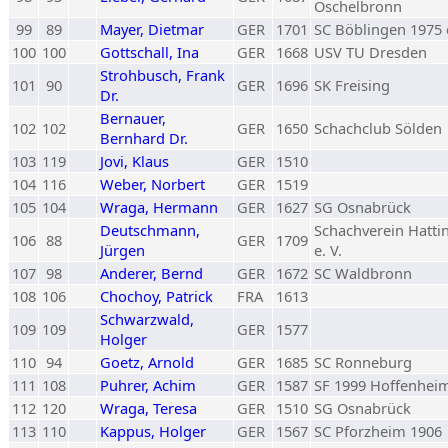
Öschelbronn
99
89
Mayer, Dietmar
GER
1701
SC Böblingen 1975 e
100
100
Gottschall, Ina
GER
1668
USV TU Dresden
Strohbusch, Frank
101
90
GER
1696
SK Freising
Dr.
Bernauer,
102
102
GER
1650
Schachclub Sölden
Bernhard Dr.
103
119
Jovi, Klaus
GER
1510
104
116
Weber, Norbert
GER
1519
105
104
Wraga, Hermann
GER
1627
SG Osnabrück
Deutschmann,
Schachverein Hatti
106
88
GER
1709
Jürgen
e. V.
107
98
Anderer, Bernd
GER
1672
SC Waldbronn
108
106
Chochoy, Patrick
FRA
1613
Schwarzwald,
109
109
GER
1577
Holger
110
94
Goetz, Arnold
GER
1685
SC Ronneburg
111
108
Puhrer, Achim
GER
1587
SF 1999 Hoffenhei
112
120
Wraga, Teresa
GER
1510
SG Osnabrück
113
110
Kappus, Holger
GER
1567
SC Pforzheim 1906