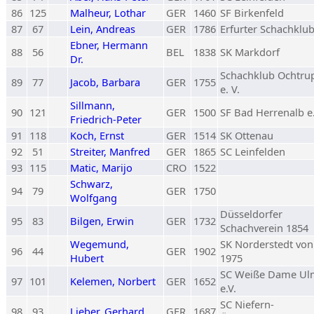
86
125
Malheur, Lothar
GER
1460
SF Birkenfeld
87
67
Lein, Andreas
GER
1786
Erfurter Schachklu
Ebner, Hermann
88
56
BEL
1838
SK Markdorf
Dr.
Schachklub Ochtru
89
77
Jacob, Barbara
GER
1755
e. V.
Sillmann,
90
121
GER
1500
SF Bad Herrenalb e.
Friedrich-Peter
91
118
Koch, Ernst
GER
1514
SK Ottenau
92
51
Streiter, Manfred
GER
1865
SC Leinfelden
93
115
Matic, Marijo
CRO
1522
Schwarz,
94
79
GER
1750
Wolfgang
Düsseldorfer
95
83
Bilgen, Erwin
GER
1732
Schachverein 1854
Wegemund,
SK Norderstedt von
96
44
GER
1902
Hubert
1975
SC Weiße Dame Ul
97
101
Kelemen, Norbert
GER
1652
e.V.
SC Niefern-
98
93
Lieber, Gerhard
GER
1687