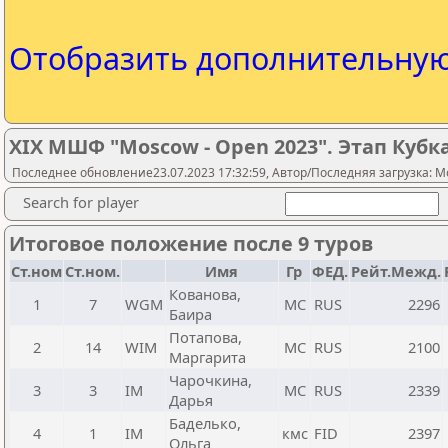
Отобразить дополнительну
XIX МШФ "Moscow - Open 2023". Этап Куб
Последнее обновление23.07.2023 17:32:59, Автор/Последняя загрузка: Mo
Search for player
Итоговое положение после 9 туров
Ст.ном
Ст.ном.
Имя
Гр
ФЕД.
Рейт.Межд.
Кованова,
1
7
WGM
МС
RUS
2296
Баира
Потапова,
2
14
WIM
МС
RUS
2100
Маргарита
Чарочкина,
3
3
IM
МС
RUS
2339
Дарья
Баделько,
4
1
IM
кмс
FID
2397
Ольга