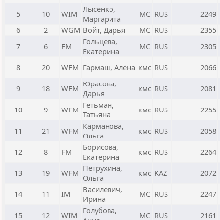
Лысенко,
5
10
WIM
МС
RUS
2249
Маргарита
6
2
WGM
Войт, Дарья
МС
RUS
2355
Гольцева,
7
6
FM
МС
RUS
2305
Екатерина
8
20
WFM
Гармаш, Алёна
кмс
RUS
2066
Юрасова,
9
18
WFM
кмс
RUS
2081
Дарья
Гетьман,
10
9
WFM
кмс
RUS
2255
Татьяна
Карманова,
11
21
WFM
кмс
RUS
2058
Ольга
Борисова,
12
8
FM
кмс
RUS
2264
Екатерина
Петрухина,
13
19
WFM
кмс
KAZ
2072
Ольга
Василевич,
14
11
IM
МС
RUS
2247
Ирина
Голубова,
15
12
WIM
МС
RUS
2161