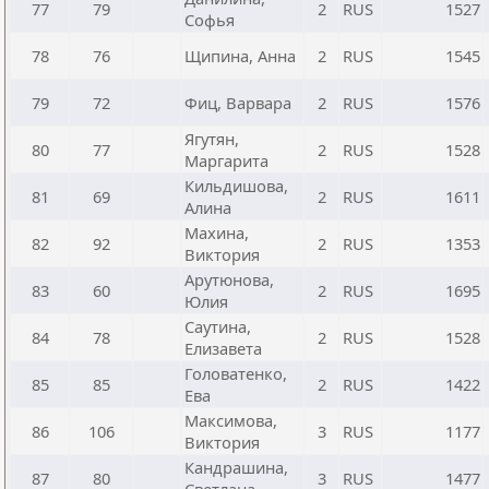
77
79
2
RUS
1527
Софья
78
76
Щипина, Анна
2
RUS
1545
79
72
Фиц, Варвара
2
RUS
1576
Ягутян,
80
77
2
RUS
1528
Маргарита
Кильдишова,
81
69
2
RUS
1611
Алина
Махина,
82
92
2
RUS
1353
Виктория
Арутюнова,
83
60
2
RUS
1695
Юлия
Саутина,
84
78
2
RUS
1528
Елизавета
Головатенко,
85
85
2
RUS
1422
Ева
Максимова,
86
106
3
RUS
1177
Виктория
Кандрашина,
87
80
3
RUS
1477