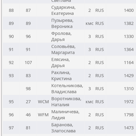
Светлана
Сударкина,
88
87
2
RUS
1400
Екатерина
Пузырева,
89
89
кмс
RUS
1382
Вероника
Фролова,
90
96
3
RUS
1330
Дарья
Соловьёва,
91
91
3
RUS
1364
Маргарита
Елясина,
92
107
2
RUS
1164
Дарья
Рахлина,
93
83
2
RUS
1429
Кристина
Котельникова,
98
3
RUS
1310
Владислава
Воротникова,
95
27
WCM
кмс
RUS
1972
Наталия
Малиничева,
96
46
WFM
2
RUS
1798
Лидия
Баранова,
97
81
2
RUS
1473
Златослава