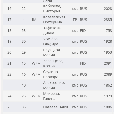
Анна
Кобозева,
16
22
кмс
RUS
2028
Виктория
Ковалевская,
17
4
IM
ГР
RUS
2335
Екатерина
Хафизова,
18
53
кмс
FID
1753
Диана
Усачёва,
19
30
кмс
RUS
1928
Глафира
Бруяцкая,
20
29
кмс
RUS
1953
Мария
Зеленцова,
21
15
WFM
FID
2091
Ксения
Саулина,
22
16
WFM
кмс
RUS
2089
Варвара
Алексеенко,
40
кмс
RUS
1862
Мария
Михеева,
24
25
WFM
кмс
RUS
1979
Галина
25
35
Нагаева, Алия
кмс
RUS
1886