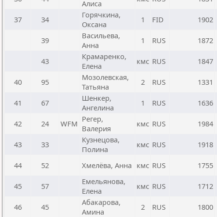
Алиса
Горячкина,
37
34
1
FID
1902
Оксана
Васильева,
39
1
RUS
1872
Анна
Крамаренко,
43
кмс
RUS
1847
Елена
Мозолевская,
40
95
2
RUS
1331
Татьяна
Шенкер,
41
67
1
RUS
1636
Ангелина
Регер,
42
24
WFM
кмс
RUS
1984
Валерия
Кузнецова,
43
33
кмс
RUS
1918
Полина
44
52
Хмелёва, Анна
кмс
RUS
1755
Емельянова,
45
57
кмс
RUS
1712
Елена
Абакарова,
46
45
2
RUS
1800
Амина