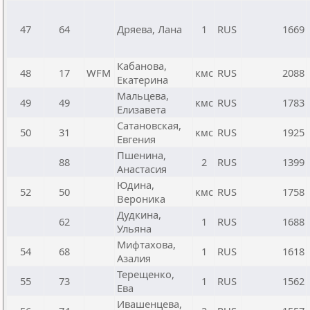
47
64
Дряева, Лана
1
RUS
1669
Кабанова,
48
17
WFM
кмс
RUS
2088
Екатерина
Мальцева,
49
49
кмс
RUS
1783
Елизавета
Сатановская,
50
31
кмс
RUS
1925
Евгения
Пшенина,
88
2
RUS
1399
Анастасия
Юдина,
52
50
кмс
RUS
1758
Вероника
Дудкина,
62
1
RUS
1688
Ульяна
Мифтахова,
54
68
1
RUS
1618
Азалия
Терещенко,
55
73
1
RUS
1562
Ева
Ивашенцева,