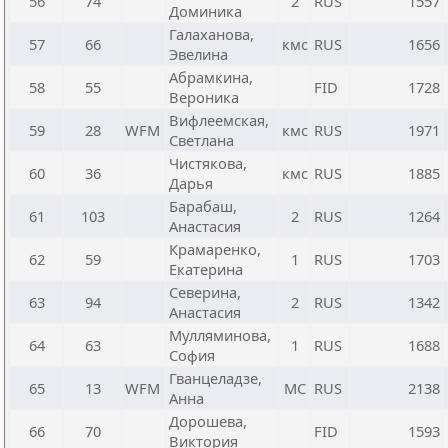
56
74
2
RUS
1557
Доминика
Галаханова,
57
66
кмс
RUS
1656
Эвелина
Абрамкина,
58
55
FID
1728
Вероника
Вифлеемская,
59
28
WFM
кмс
RUS
1971
Светлана
Чистякова,
60
36
кмс
RUS
1885
Дарья
Барабаш,
61
103
2
RUS
1264
Анастасия
Крамаренко,
62
59
1
RUS
1703
Екатерина
Северина,
63
94
2
RUS
1342
Анастасия
Мулляминова,
64
63
1
RUS
1688
София
Гванцеладзе,
65
13
WFM
МС
RUS
2138
Анна
Дорошева,
66
70
FID
1593
Виктория