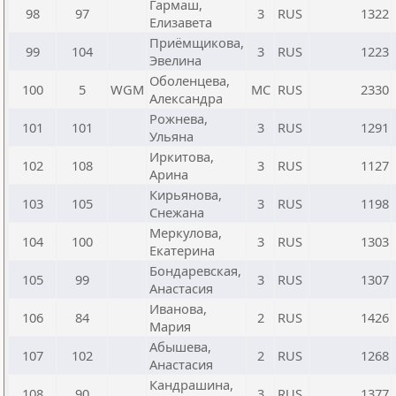
Гармаш,
98
97
3
RUS
1322
Елизавета
Приёмщикова,
99
104
3
RUS
1223
Эвелина
Оболенцева,
100
5
WGM
МС
RUS
2330
Александра
Рожнева,
101
101
3
RUS
1291
Ульяна
Иркитова,
102
108
3
RUS
1127
Арина
Кирьянова,
103
105
3
RUS
1198
Снежана
Меркулова,
104
100
3
RUS
1303
Екатерина
Бондаревская,
105
99
3
RUS
1307
Анастасия
Иванова,
106
84
2
RUS
1426
Мария
Абышева,
107
102
2
RUS
1268
Анастасия
Кандрашина,
108
90
3
RUS
1377