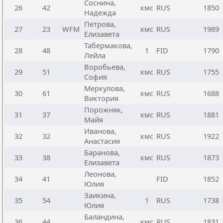
Соснина,
26
42
кмс
RUS
1850
Надежда
Петрова,
27
23
WFM
кмс
RUS
1989
Елизавета
Табермакова,
28
48
1
FID
1790
Лейла
Воробьева,
29
51
кмс
RUS
1755
София
Меркулова,
30
61
кмс
RUS
1688
Виктория
Порожняк,
31
37
кмс
RUS
1881
Майя
Иванова,
32
32
кмс
RUS
1922
Анастасия
Баранова,
33
38
кмс
RUS
1873
Елизавета
Леонова,
34
41
FID
1852
Юлия
Заикина,
35
54
1
RUS
1738
Юлия
Баландина,
36
44
кмс
RUS
1831