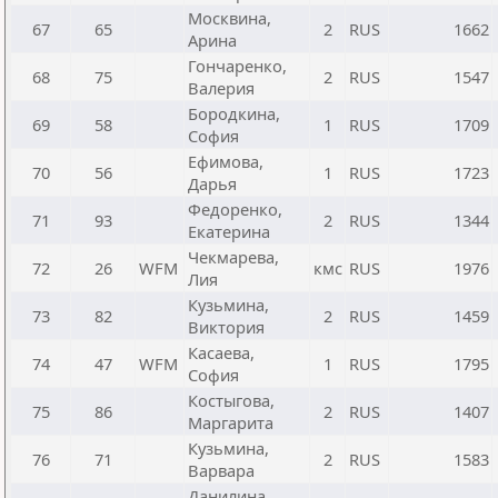
Москвина,
67
65
2
RUS
1662
Арина
Гончаренко,
68
75
2
RUS
1547
Валерия
Бородкина,
69
58
1
RUS
1709
София
Ефимова,
70
56
1
RUS
1723
Дарья
Федоренко,
71
93
2
RUS
1344
Екатерина
Чекмарева,
72
26
WFM
кмс
RUS
1976
Лия
Кузьмина,
73
82
2
RUS
1459
Виктория
Касаева,
74
47
WFM
1
RUS
1795
София
Костыгова,
75
86
2
RUS
1407
Маргарита
Кузьмина,
76
71
2
RUS
1583
Варвара
Данилина,