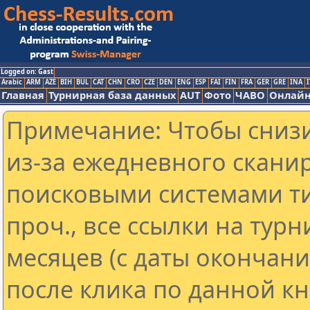
Logged on: Gast
Arabic
ARM
AZE
BIH
BUL
CAT
CHN
CRO
CZE
DEN
ENG
ESP
FAI
FIN
FRA
GER
GRE
INA
I
Главная
Турнирная база данных
AUT
Фото
ЧАВО
Онлайн
Примечание: Чтобы снизи
из-за ежедневного скани
поисковыми системами ти
проч., все ссылки на тур
месяцев (с даты окончан
после клика по данной кн