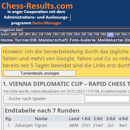
Logged on: Gast
Arabic
ARM
AZE
BIH
BUL
CAT
CHN
CRO
CZE
DEN
ENG
ESP
FAI
FIN
FRA
GER
GRE
INA
I
Home
TurnierDB
Meisterschaft
Foto-Galerie
Meldekartei
El
Hinweis: Um die Serverbelastung durch das tägliche D
Seiten und mehr) von Google, Yahoo und Co zu reduz
bereits seit 5 Tagen beendet sind die Links erst dur
1. VIENNA DIPLOMATIC CUP – RAPID CHES
Die Seite wurde zuletzt aktualisiert am 20.07.2023 17:37:08, Ersteller/Letzte
Suche nach Spieler
Endtabelle nach 7 Runden
Rg.
Name
Land
1.Rd
2.Rd
3.Rd
4.Rd
1
Zakaryan Tigran
ARM
27s1
21w1
2s1
8w1