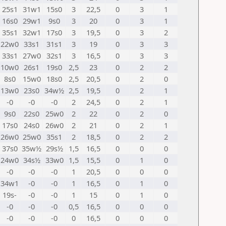
25s1
31w1
15s0
3
22,5
0
3
1
16s0
29w1
9s0
3
20
0
3
1
35s1
32w1
17s0
3
19,5
0
3
2
22w0
33s1
31s1
3
19
0
3
3
33s1
27w0
32s1
3
16,5
0
3
3
10w0
26s1
19s0
2,5
23
0
2
2
8s0
15w0
18s0
2,5
20,5
0
2
0
13w0
23s0
34w½
2,5
19,5
0
2
1
-0
-0
-0
2
24,5
0
2
1
9s0
22s0
25w0
2
22
0
2
0
17s0
24s0
26w0
2
21
0
2
1
26w0
25w0
35s1
2
18,5
0
2
2
37s0
35w½
29s½
1,5
16,5
0
0
0
24w0
34s½
33w0
1,5
15,5
0
1
0
-0
-0
-0
1
20,5
0
0
0
34w1
-0
-0
1
16,5
0
1
0
19s-
-0
-0
1
15
0
1
0
-0
-0
-0
0,5
16,5
0
0
0
-0
-0
-0
0
16,5
0
0
0