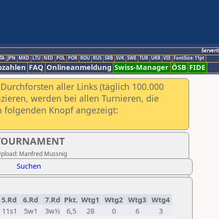
Servert
TA
JPN
MKD
LTU
NED
POL
POR
ROU
RUS
SRB
SVK
SWE
TUR
UKR
VIE
FontSize:11pt
ozahlen
FAQ
Onlineanmeldung
Swiss-Manager
ÖSB
FIDE
urchforsten aller Links (täglich 100.000
ieren, werden bei allen Turnieren, die
ch folgenden Knopf angezeigt:
S TOURNAMENT
r Upload: Manfred Mussnig
Suchen
5.Rd
6.Rd
7.Rd
Pkt.
Wtg1
Wtg2
Wtg3
Wtg4
11s1
5w1
3w½
6,5
28
0
6
3