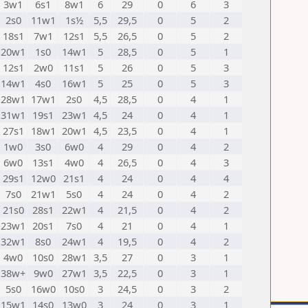
3w1
6s1
8w1
6
29
0
6
3
2s0
11w1
1s½
5,5
29,5
0
5
2
18s1
7w1
12s1
5,5
26,5
0
5
2
20w1
1s0
14w1
5
28,5
0
5
1
12s1
2w0
11s1
5
26
0
5
3
14w1
4s0
16w1
5
25
0
5
3
28w1
17w1
2s0
4,5
28,5
0
4
1
31w1
19s1
23w1
4,5
24
0
4
1
27s1
18w1
20w1
4,5
23,5
0
4
1
1w0
3s0
6w0
4
29
0
4
2
6w0
13s1
4w0
4
26,5
0
4
3
29s1
12w0
21s1
4
24
0
4
4
7s0
21w1
5s0
4
24
0
4
2
21s0
28s1
22w1
4
21,5
0
4
2
23w1
20s1
7s0
4
21
0
4
1
32w1
8s0
24w1
4
19,5
0
4
2
4w0
10s0
28w1
3,5
27
0
3
1
38w+
9w0
27w1
3,5
22,5
0
3
1
5s0
16w0
10s0
3
24,5
0
3
2
15w1
14s0
13w0
3
24
0
3
1