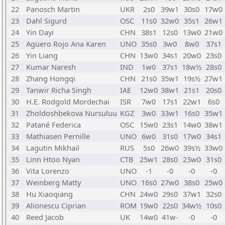
22
Panosch Martin
UKR
2s0
39w1
30s0
17w0
23
Dahl Sigurd
OSC
11s0
32w0
35s1
26w1
24
Yin Dayi
CHN
38s1
12s0
13w0
21w0
25
Agüero Rojo Ana Karen
UNO
35s0
3w0
8w0
37s1
26
Yin Liang
CHN
13w0
34s1
20w0
23s0
27
Kumar Naresh
IND
1w0
37s1
18w½
28s0
28
Zhang Hongqi
CHN
21s0
35w1
19s½
27w1
29
Tanwir Richa Singh
IAE
12w0
38w1
21s1
20s0
30
H.E. Rodgold Mordechai
ISR
7w0
17s1
22w1
6s0
31
Zholdoshbekova Nursuluu
KGZ
3w0
33w1
16s0
35w1
32
Patané Federica
OSC
15w0
23s1
14w0
38w1
33
Mathiasen Pernille
UNO
6w0
31s0
17w0
34s1
34
Lagutin Mikhail
RUS
5s0
26w0
39s½
33w0
35
Linn Htoo Nyan
CTB
25w1
28s0
23w0
31s0
36
Vita Lorenzo
UNO
-1
-0
-0
-0
37
Weinberg Matty
UNO
16s0
27w0
38s0
25w0
38
Hu Xiaoqiang
CHN
24w0
29s0
37w1
32s0
39
Alionescu Ciprian
ROM
19w0
22s0
34w½
10s0
40
Reed Jacob
UK
14w0
41w-
-0
-0