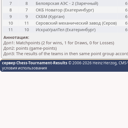
7
8
Белоярская АЭС - 2 (Заречный)
6
8
7
ОКБ Новатор (Екатеринбург)
6
9
9
СКБМ (Курган)
6
10
11
Серовский механический завод (Серов)
6
11
10
ИскраУралТел (Екатеринбург)
6
Аннотация:
Доп1: Matchpoints (2 for wins, 1 for Draws, 0 for Losses)
Доп2: points (game-points)
Доп3: The results of the teams in then same point group accor
сервер Chess-Tournament-Results
© 2006-2026 Heinz Herzog
, CMS-
условия использования