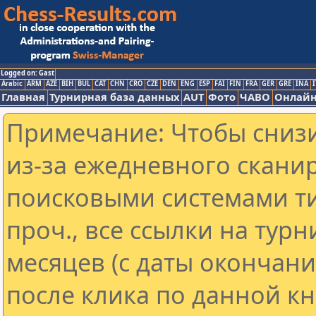
Logged on: Gast
Arabic
ARM
AZE
BIH
BUL
CAT
CHN
CRO
CZE
DEN
ENG
ESP
FAI
FIN
FRA
GER
GRE
INA
I
Главная
Турнирная база данных
AUT
Фото
ЧАВО
Онлайн
Примечание: Чтобы снизи
из-за ежедневного скани
поисковыми системами ти
проч., все ссылки на тур
месяцев (с даты окончан
после клика по данной кн