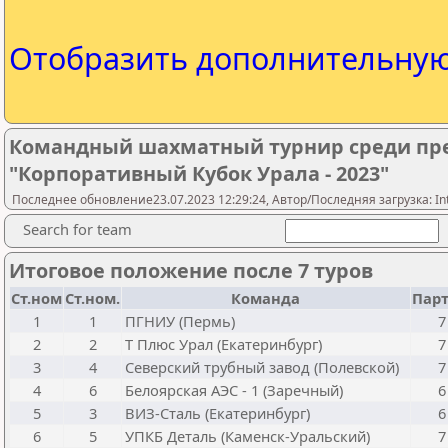
Отобразить дополнительну
Командный шахматный турнир среди пр
"Корпоративный Кубок Урала - 2023"
Последнее обновление23.07.2023 12:29:24, Автор/Последняя загрузка: Int
Search for team
Итоговое положение после 7 туров
Ст.ном
Ст.ном.
Команда
Пар
1
1
ПГНИУ (Пермь)
7
2
2
Т Плюс Урал (Екатеринбург)
7
3
4
Северский трубный завод (Полевской)
7
4
6
Белоярская АЭС - 1 (Заречный)
6
5
3
ВИЗ-Сталь (Екатеринбург)
6
6
5
УПКБ Деталь (Каменск-Уральский)
7