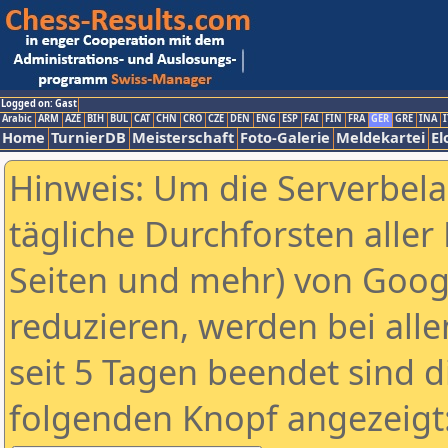
Logged on: Gast
Arabic
ARM
AZE
BIH
BUL
CAT
CHN
CRO
CZE
DEN
ENG
ESP
FAI
FIN
FRA
GER
GRE
INA
I
Home
TurnierDB
Meisterschaft
Foto-Galerie
Meldekartei
El
Hinweis: Um die Serverbel
tägliche Durchforsten aller 
Seiten und mehr) von Goog
reduzieren, werden bei alle
seit 5 Tagen beendet sind d
folgenden Knopf angezeigt