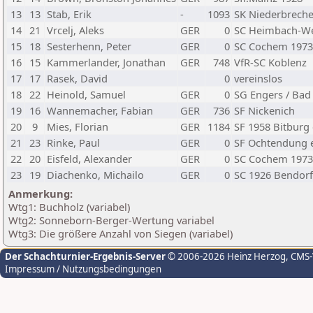
13
13
Stab, Erik
-
1093
SK Niederbrech
14
21
Vrcelj, Aleks
GER
0
SC Heimbach-We
15
18
Sesterhenn, Peter
GER
0
SC Cochem 1973 
16
15
Kammerlander, Jonathan
GER
748
VfR-SC Koblenz
17
17
Rasek, David
0
vereinslos
18
22
Heinold, Samuel
GER
0
SG Engers / Ba
19
16
Wannemacher, Fabian
GER
736
SF Nickenich
20
9
Mies, Florian
GER
1184
SF 1958 Bitburg 
21
23
Rinke, Paul
GER
0
SF Ochtendung e
22
20
Eisfeld, Alexander
GER
0
SC Cochem 1973 
23
19
Diachenko, Michailo
GER
0
SC 1926 Bendorf 
Anmerkung:
Wtg1: Buchholz (variabel)
Wtg2: Sonneborn-Berger-Wertung variabel
Wtg3: Die größere Anzahl von Siegen (variabel)
Der Schachturnier-Ergebnis-Server
© 2006-2026 Heinz Herzog
, CMS
Impressum / Nutzungsbedingungen