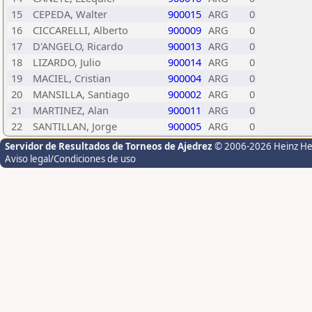
15
CEPEDA, Walter
900015
ARG
0
16
CICCARELLI, Alberto
900009
ARG
0
17
D'ANGELO, Ricardo
900013
ARG
0
18
LIZARDO, Julio
900014
ARG
0
19
MACIEL, Cristian
900004
ARG
0
20
MANSILLA, Santiago
900002
ARG
0
21
MARTINEZ, Alan
900011
ARG
0
22
SANTILLAN, Jorge
900005
ARG
0
Servidor de Resultados de Torneos de Ajedrez
© 2006-2026 Heinz H
Aviso legal/Condiciones de uso