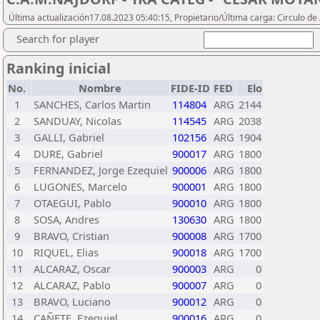
Última actualización17.08.2023 05:40:15, Propietario/Última carga: Circulo de
Search for player
Ranking inicial
No.
Nombre
FIDE-ID
FED
Elo
1
SANCHES, Carlos Martin
114804
ARG
2144
2
SANDUAY, Nicolas
114545
ARG
2038
3
GALLI, Gabriel
102156
ARG
1904
4
DURE, Gabriel
900017
ARG
1800
5
FERNANDEZ, Jorge Ezequiel
900006
ARG
1800
6
LUGONES, Marcelo
900001
ARG
1800
7
OTAEGUI, Pablo
900010
ARG
1800
8
SOSA, Andres
130630
ARG
1800
9
BRAVO, Cristian
900008
ARG
1700
10
RIQUEL, Elias
900018
ARG
1700
11
ALCARAZ, Oscar
900003
ARG
0
12
ALCARAZ, Pablo
900007
ARG
0
13
BRAVO, Luciano
900012
ARG
0
14
CAÑETE, Ezequiel
900016
ARG
0