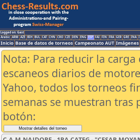
Logged on: Gast
Arabic
ARM
AZE
BIH
BUL
CAT
CHN
CRO
CZE
DEN
ENG
ESP
FAI
FIN
FRA
GER
GRE
INA
I
Inicio
Base de datos de torneos
Campeonato AUT
Imágenes
Nota: Para reducir la carga 
escaneos diarios de motor
Yahoo, todos los torneos f
semanas se muestran tras p
botón:
C.A.M.NAJDORF - 1RA CATEG - "CESAR MOYA