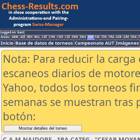
Logged on: Gast
Arabic
ARM
AZE
BIH
BUL
CAT
CHN
CRO
CZE
DEN
ENG
ESP
FAI
FIN
FRA
GER
GRE
INA
I
Inicio
Base de datos de torneos
Campeonato AUT
Imágenes
Nota: Para reducir la carga 
escaneos diarios de motor
Yahoo, todos los torneos f
semanas se muestran tras p
botón:
C.A.M.NAJDORF - 1RA CATEG - "CESAR MOYA