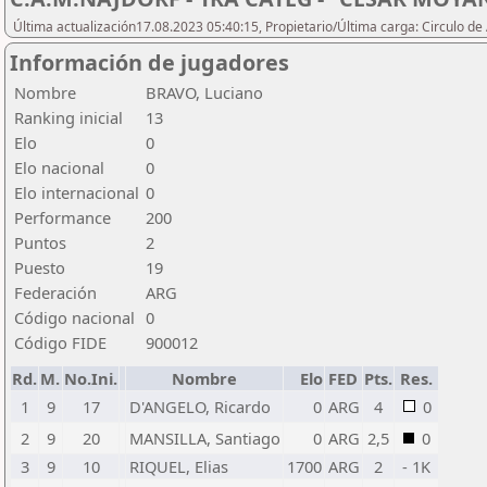
Última actualización17.08.2023 05:40:15, Propietario/Última carga: Circulo de
Información de jugadores
Nombre
BRAVO, Luciano
Ranking inicial
13
Elo
0
Elo nacional
0
Elo internacional
0
Performance
200
Puntos
2
Puesto
19
Federación
ARG
Código nacional
0
Código FIDE
900012
Rd.
M.
No.Ini.
Nombre
Elo
FED
Pts.
Res.
1
9
17
D'ANGELO, Ricardo
0
ARG
4
0
2
9
20
MANSILLA, Santiago
0
ARG
2,5
0
3
9
10
RIQUEL, Elias
1700
ARG
2
- 1K