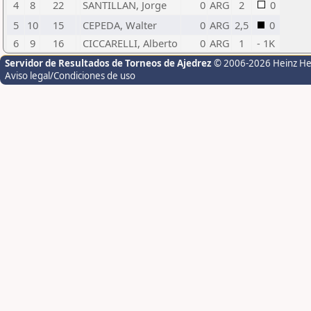
4
8
22
SANTILLAN, Jorge
0
ARG
2
0
5
10
15
CEPEDA, Walter
0
ARG
2,5
0
6
9
16
CICCARELLI, Alberto
0
ARG
1
- 1K
Servidor de Resultados de Torneos de Ajedrez
© 2006-2026 Heinz H
Aviso legal/Condiciones de uso