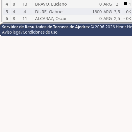
4
8
13
BRAVO, Luciano
0
ARG
2
1
5
4
4
DURE, Gabriel
1800
ARG
3,5
- 0K
6
8
11
ALCARAZ, Oscar
0
ARG
2,5
- 0K
Servidor de Resultados de Torneos de Ajedrez
© 2006-2026 Heinz H
Aviso legal/Condiciones de uso