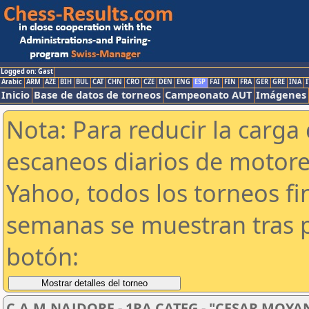
Logged on: Gast
Arabic
ARM
AZE
BIH
BUL
CAT
CHN
CRO
CZE
DEN
ENG
ESP
FAI
FIN
FRA
GER
GRE
INA
I
Inicio
Base de datos de torneos
Campeonato AUT
Imágenes
Nota: Para reducir la carga 
escaneos diarios de motor
Yahoo, todos los torneos f
semanas se muestran tras p
botón:
C.A.M.NAJDORF - 1RA CATEG - "CESAR MOYA