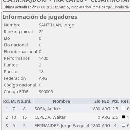
Última actualización17.08.2023 05:40:15, Propietario/Última carga: Circulo de
Información de jugadores
Nombre
SANTILLAN, Jorge
Ranking inicial
22
Elo
0
Elo nacional
0
Elo internacional
0
Performance
1400
Puntos
2
Puesto
18
Federación
ARG
Código nacional
0
Código FIDE
900005
Rd.
M.
No.Ini.
Nombre
Elo
FED
Pts.
Res.
1
7
8
SOSA, Andres
1800
ARG
2,5
0
2
10
15
CEPEDA, Walter
0
ARG
2,5
1
3
5
5
FERNANDEZ, Jorge Ezequiel
1800
ARG
4
0