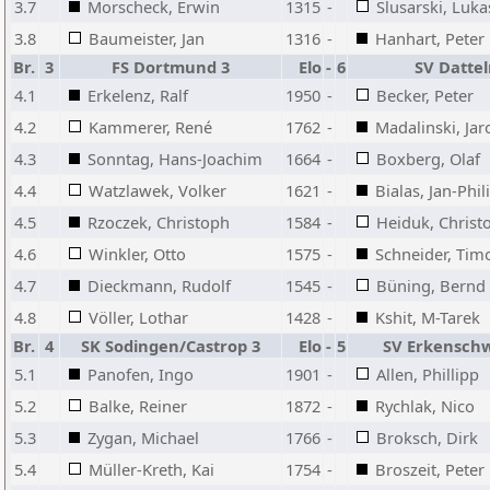
3.7
Morscheck, Erwin
1315
-
Slusarski, Luka
3.8
Baumeister, Jan
1316
-
Hanhart, Peter
Br.
3
FS Dortmund 3
Elo
-
6
SV Datte
4.1
Erkelenz, Ralf
1950
-
Becker, Peter
4.2
Kammerer, René
1762
-
Madalinski, Jar
4.3
Sonntag, Hans-Joachim
1664
-
Boxberg, Olaf
4.4
Watzlawek, Volker
1621
-
Bialas, Jan-Phil
4.5
Rzoczek, Christoph
1584
-
Heiduk, Christ
4.6
Winkler, Otto
1575
-
Schneider, Tim
4.7
Dieckmann, Rudolf
1545
-
Büning, Bernd
4.8
Völler, Lothar
1428
-
Kshit, M-Tarek
Br.
4
SK Sodingen/Castrop 3
Elo
-
5
SV Erkenschw
5.1
Panofen, Ingo
1901
-
Allen, Phillipp
5.2
Balke, Reiner
1872
-
Rychlak, Nico
5.3
Zygan, Michael
1766
-
Broksch, Dirk
5.4
Müller-Kreth, Kai
1754
-
Broszeit, Peter