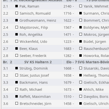
2.1
Pak, Raman
2140
-
Yanik, Mehmet
2.2
Samisch, Romuald
1716
-
Surmann, Chri
2.3
Grothuesmann, Heinz
1622
-
Bommert, Chris
2.4
Majstorovic, Filip
1567
-
Boldyriev, Mykh
2.5
Roh, Angelika
1471
-
Mokros, Jürge
2.6
Wickenfeld, Udo
1223
-
Büdel, Jürgen
2.7
Beer, Klaus
1683
-
Rauschenbusch
2.8
Seeber, Frederik
1282
-
Howorka, Rola
Br.
2
SV KS Haltern 2
Elo
-
7
SVG Marten-Böv
3.1
Strübig, Dominik
1668
-
Slusarski, Davi
3.2
Stüer, Justus Josef
1658
-
Hellwig, Thom
3.3
Backmann, Hans
1679
-
Gielisch, Eckha
3.4
Rath, Michael
1673
-
Ahlich, Mike
3.5
Raffelt, Maximilian
1510
-
Davydov, Boris
3.6
Bretschneider, Jörn
1458
-
Gielisch, Ulrich