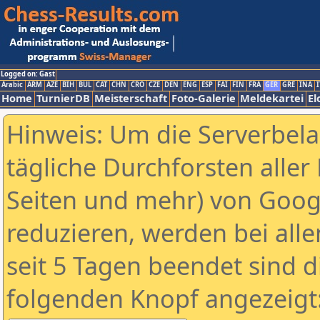
Logged on: Gast
Arabic
ARM
AZE
BIH
BUL
CAT
CHN
CRO
CZE
DEN
ENG
ESP
FAI
FIN
FRA
GER
GRE
INA
I
Home
TurnierDB
Meisterschaft
Foto-Galerie
Meldekartei
El
Hinweis: Um die Serverbel
tägliche Durchforsten aller 
Seiten und mehr) von Goog
reduzieren, werden bei alle
seit 5 Tagen beendet sind d
folgenden Knopf angezeigt