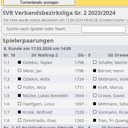
SVR Verbandsbezirksliga Gr. 2 2023/2024
Die Seite wurde zuletzt aktualisiert am 15.04.2024 09:45:28, Ersteller/Letzte
Suche nach Spieler oder Team
Spielerpaarungen
8. Runde am 17.03.2024 um 14:00
Br.
10
SV Waltrop 2
Elo
-
9
SG Drew
1.1
Öztekin, Taylan
1798
-
Schäfer, Martin
1.2
Meier, Jan
1798
-
Berner, Henri
1.3
Öztekin, Atilla
1724
-
Mittmann, Vol
1.4
Foltin, Alica
1711
-
Kraft, Marius
1.5
Mücke, Lukas Benedikt
1654
-
Crowe, David
1.6
Hanfgarn, Linus
1697
-
Mittmann, Seba
1.7
Krolik, Wilfried
1528
-
Vormann, Rica
1.8
Dimitriadis, Elias
1265
-
Tran, Tri Quang
Br.
1
SC Recklinghausen Altstadt
Elo
-
8
FS Dortmund