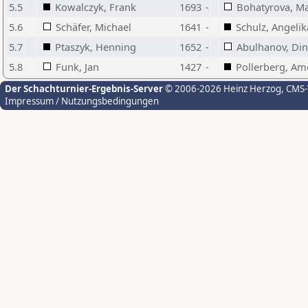
5.5
Kowalczyk, Frank
1693
-
Bohatyrova, Ma
5.6
Schäfer, Michael
1641
-
Schulz, Angelik
5.7
Ptaszyk, Henning
1652
-
Abulhanov, Din
5.8
Funk, Jan
1427
-
Pollerberg, Am
Der Schachturnier-Ergebnis-Server
© 2006-2026 Heinz Herzog
, CMS
Impressum / Nutzungsbedingungen