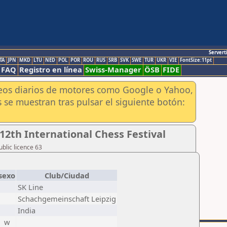
Servert
TA
JPN
MKD
LTU
NED
POL
POR
ROU
RUS
SRB
SVK
SWE
TUR
UKR
VIE
FontSize:11pt
FAQ
Registro en línea
Swiss-Manager
ÖSB
FIDE
aneos diarios de motores como Google o Yahoo,
 se muestran tras pulsar el siguiente botón:
12th International Chess Festival
blic licence 63
sexo
Club/Ciudad
SK Line
Schachgemeinschaft Leipzig
India
w