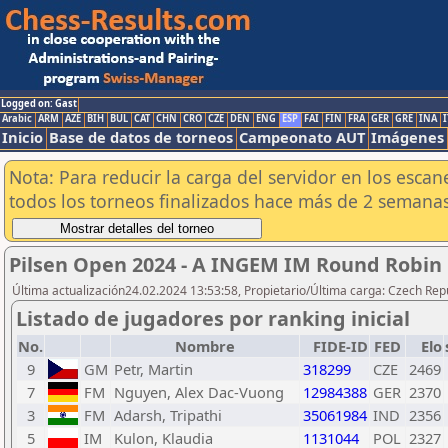
Logged on: Gast
Arabic
ARM
AZE
BIH
BUL
CAT
CHN
CRO
CZE
DEN
ENG
ESP
FAI
FIN
FRA
GER
GRE
INA
I
Inicio
Base de datos de torneos
Campeonato AUT
Imágenes
Nota: Para reducir la carga del servidor en los esc
todos los torneos finalizados hace más de 2 semanas
Pilsen Open 2024 - A INGEM IM Round Robin 
Última actualización24.02.2024 13:53:58, Propietario/Última carga: Czech Repu
Listado de jugadores por ranking inicial
No.
Nombre
FIDE-ID
FED
Elo
9
GM
Petr, Martin
318299
CZE
2469
7
FM
Nguyen, Alex Dac-Vuong
12984388
GER
2370
3
FM
Adarsh, Tripathi
35061984
IND
2356
5
IM
Kulon, Klaudia
1131044
POL
2327