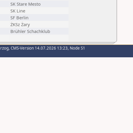
SK Stare Mesto
SK Line
SF Berlin
ŻKSz Żary
Brühler Schachklub
erzog
, CMS-Version 14.07.2026 13:23, Node S1