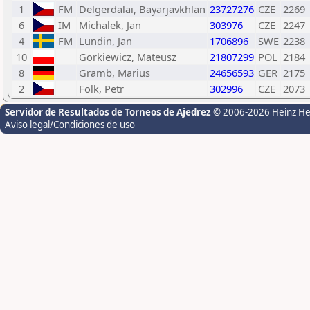
1
FM
Delgerdalai, Bayarjavkhlan
23727276
CZE
2269
6
IM
Michalek, Jan
303976
CZE
2247
4
FM
Lundin, Jan
1706896
SWE
2238
10
Gorkiewicz, Mateusz
21807299
POL
2184
8
Gramb, Marius
24656593
GER
2175
2
Folk, Petr
302996
CZE
2073
Servidor de Resultados de Torneos de Ajedrez
© 2006-2026 Heinz H
Aviso legal/Condiciones de uso