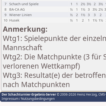
7
Schach und Spiele
1
1
2½
3½
2
3½
8
BA-CA AG
½
1
1½
3
3½
2½
9
Wiener Linien
½
2
1½
3
3
2
10
Husek
½
1
2
1
1½
1½
Anmerkung:
Wtg1: Spielepunkte der einzeln
Mannschaft
Wtg2: Die Matchpunkte (3 für Si
verlorenen Wettkampf)
Wtg3: Resultat(e) der betroff
nach Matchpunkten
Der Schachturnier-Ergebnis-Server
© 2006-2026 Heinz Herzog
, CMS
Impressum / Nutzungsbedingungen