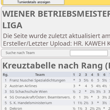
WIENER BETRIEBSMEISTER
LIGA
Die Seite wurde zuletzt aktualisiert a
Ersteller/Letzter Upload: HR. KAWEH
Suche nach Team
Kreuztabelle nach Rang (
Rg.
Team
1
2
3
4
5
6
1
Franz Nuschei Spezialdichtungen
*
3
5½
6
5
5½
2
Austrian Airlines
3
*
4
5
4½
4½
3
SG Schachschule Wien
½
2
*
2½
3½
3
4
SG Donaukraft/Österr. Beamtenvers.
0
1
3½
*
3
3½
5
S. K. Handelsministerium
1
1½
2½
3
*
3½
6
Dekron
½
1½
3
2½
2½
*