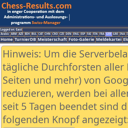
Logged on: Gast
Arabic
ARM
AZE
BIH
BUL
CAT
CHN
CRO
CZE
DEN
ENG
ESP
FAI
FIN
FRA
GER
GRE
INA
I
Home
TurnierDB
Meisterschaft
Foto-Galerie
Meldekartei
El
Hinweis: Um die Serverbel
tägliche Durchforsten aller 
Seiten und mehr) von Goog
reduzieren, werden bei alle
seit 5 Tagen beendet sind d
folgenden Knopf angezeigt