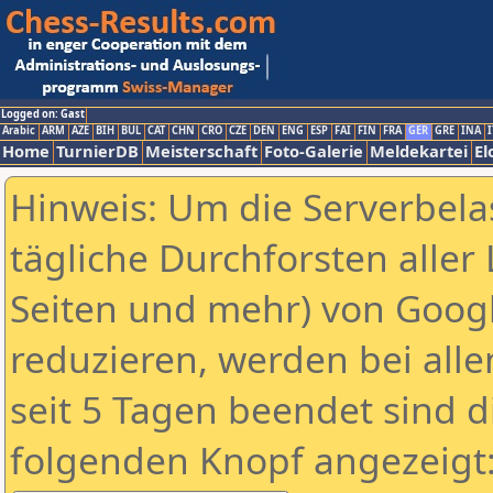
Logged on: Gast
Arabic
ARM
AZE
BIH
BUL
CAT
CHN
CRO
CZE
DEN
ENG
ESP
FAI
FIN
FRA
GER
GRE
INA
I
Home
TurnierDB
Meisterschaft
Foto-Galerie
Meldekartei
El
Hinweis: Um die Serverbela
tägliche Durchforsten aller 
Seiten und mehr) von Goog
reduzieren, werden bei alle
seit 5 Tagen beendet sind d
folgenden Knopf angezeigt