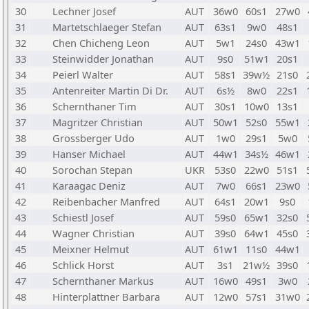
30
Lechner Josef
AUT
36w0
60s1
27w0
31
Martetschlaeger Stefan
AUT
63s1
9w0
48s1
32
Chen Chicheng Leon
AUT
5w1
24s0
43w1
33
Steinwidder Jonathan
AUT
9s0
51w1
20s1
34
Peierl Walter
AUT
58s1
39w½
21s0
35
Antenreiter Martin Di Dr.
AUT
6s½
8w0
22s1
36
Schernthaner Tim
AUT
30s1
10w0
13s1
37
Magritzer Christian
AUT
50w1
52s0
55w1
38
Grossberger Udo
AUT
1w0
29s1
5w0
39
Hanser Michael
AUT
44w1
34s½
46w1
40
Sorochan Stepan
UKR
53s0
22w0
51s1
41
Karaagac Deniz
AUT
7w0
66s1
23w0
42
Reibenbacher Manfred
AUT
64s1
20w1
9s0
43
Schiestl Josef
AUT
59s0
65w1
32s0
44
Wagner Christian
AUT
39s0
64w1
45s0
45
Meixner Helmut
AUT
61w1
11s0
44w1
46
Schlick Horst
AUT
3s1
21w½
39s0
47
Schernthaner Markus
AUT
16w0
49s1
3w0
48
Hinterplattner Barbara
AUT
12w0
57s1
31w0