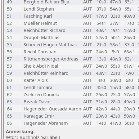
49
Berghold Fabian-Elija
AUT
10s0
47w0
63s1
50
Lendl Stephan
AUT
37s0
54w0
65s1
51
Fasching Karl
AUT
17w0
33s0
40w0
52
Mueller Helmut
AUT
54s1
37w1
17s0
53
Reichhütter Richard
AUT
40w1
19s1
12w0
54
Dragoti Matthias
AUT
52w0
50s1
26w0
55
Schmied Hagen Matthias
AUT
21s0
58w1
37s0
56
Reichl Christian
AUT
24w0
5s0
66w1
57
Rittmannsberger Andreas
AUT
13s0
48w0
62s1
58
Sheik Abdi Nidal
AUT
34w0
55s0
61w1
59
Reichhütter Reinhard
AUT
43w1
23s0
7w0
60
Katter Alois
AUT
4s0
30w0
6s0
61
Lendl Tamara
AUT
45s0
15w0
58s0
62
Zselezen Daniela
AUT
26w0
25s0
57w0
63
Biszak David
AUT
31w0
28s0
49w0
64
Hageneder-Quesada Aaron
AUT
42w0
44s0
29w0
65
Karaagac Emir
AUT
23w0
43s0
50w0
66
Hageneder Abraham
AUT
14s0
41w0
56s0
Anmerkung:
Wtg1: Buchholz (variabel)