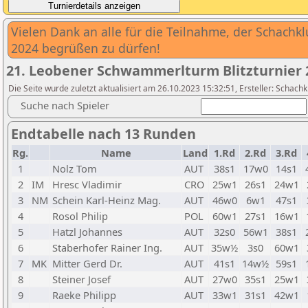
Vielen Dank an alle für die Teilnahme, der Schachkl
2024 begrüßen zu dürfen!
21. Leobener Schwammerlturm Blitzturnier 
Die Seite wurde zuletzt aktualisiert am 26.10.2023 15:32:51, Ersteller: Schach
Suche nach Spieler
Endtabelle nach 13 Runden
Rg.
Name
Land
1.Rd
2.Rd
3.Rd
1
Nolz Tom
AUT
38s1
17w0
14s1
2
IM
Hresc Vladimir
CRO
25w1
26s1
24w1
3
NM
Schein Karl-Heinz Mag.
AUT
46w0
6w1
47s1
4
Rosol Philip
POL
60w1
27s1
16w1
5
Hatzl Johannes
AUT
32s0
56w1
38s1
6
Staberhofer Rainer Ing.
AUT
35w½
3s0
60w1
7
MK
Mitter Gerd Dr.
AUT
41s1
14w½
59s1
8
Steiner Josef
AUT
27w0
35s1
25w1
9
Raeke Philipp
AUT
33w1
31s1
42w1