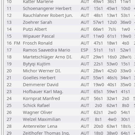
10
Katter Marlene
AUT
49w1
36s1
11w1
11
Schoenangerer Herbert
AUT
15s1
45w1
10s0
12
Rauchlahner Robert Jun.
AUT
48s1
13w1
53s1
13
Zoehrer Sarah
AUT
57w1
12s0
36w0
14
Putzi Albert
AUT
66w1
7s½
1w0
15
Wipauer Pascal
AUT
11w0
61s1
19w0
16
FM
Frosch Ronald
AUT
47s1
18w1
4s0
17
Ramos Saavedra Mario
ESP
51s1
1s1
52w1
18
Martetschläger Arno DI.
AUT
29w1
16s0
28w½
19
Bytyqi Kujtim
AUT
22s1
53w0
15s1
20
Michor Werner DI.
AUT
28w1
42s0
33w0
21
Goelles Herbert
AUT
55w1
46s½
34w1
22
Demmerer David
AUT
19w0
40s1
35w0
23
Hofbauer Karl Mag.
AUT
65s1
59w1
41s1
24
Kornprat Manfred
AUT
56s1
32w1
2s0
25
Schick Rafael
AUT
2s0
62w1
8s0
26
Wagner Oliver
AUT
62s1
2w0
54s1
27
Welzel Maximilian
AUT
8s1
4w0
30s1
28
Antenreiter Lena
AUT
20s0
63w1
18s½
29
Zeitlhofer Thomas Ing.
AUT
18s0
38w0
64s1