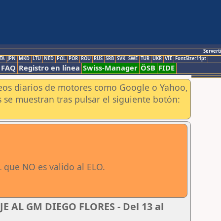
Servert
TA
JPN
MKD
LTU
NED
POL
POR
ROU
RUS
SRB
SVK
SWE
TUR
UKR
VIE
FontSize:11pt
FAQ
Registro en línea
Swiss-Manager
ÖSB
FIDE
aneos diarios de motores como Google o Yahoo,
 se muestran tras pulsar el siguiente botón:
 que NO es valido al ELO.
 AL GM DIEGO FLORES - Del 13 al