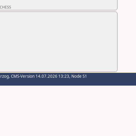
ORCHESS
erzog
, CMS-Version 14.07.2026 13:23, Node S1