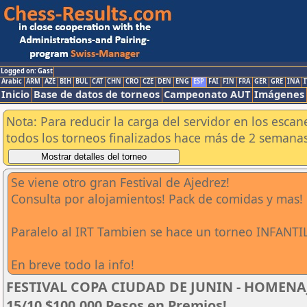
Logged on: Gast
Arabic
ARM
AZE
BIH
BUL
CAT
CHN
CRO
CZE
DEN
ENG
ESP
FAI
FIN
FRA
GER
GRE
INA
I
Inicio
Base de datos de torneos
Campeonato AUT
Imágenes
Nota: Para reducir la carga del servidor en los esc
todos los torneos finalizados hace más de 2 semanas
Se viene otro gran Festival de Ajedrez!
Consulta por alojamientos! Pack de comidas y mas!
Paralelo al IRT Tambien se hace un torneo INFANTIL
En breve todo la info!
FESTIVAL COPA CIUDAD DE JUNIN - HOMENAJE
15/10 $100.000 Pesos en Premios!