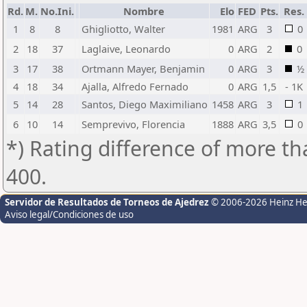
Rd.
M.
No.Ini.
Nombre
Elo
FED
Pts.
Res.
1
8
8
Ghigliotto, Walter
1981
ARG
3
0
2
18
37
Laglaive, Leonardo
0
ARG
2
0
3
17
38
Ortmann Mayer, Benjamin
0
ARG
3
½
4
18
34
Ajalla, Alfredo Fernado
0
ARG
1,5
- 1K
5
14
28
Santos, Diego Maximiliano
1458
ARG
3
1
6
10
14
Semprevivo, Florencia
1888
ARG
3,5
0
*) Rating difference of more th
400.
Servidor de Resultados de Torneos de Ajedrez
© 2006-2026 Heinz H
Aviso legal/Condiciones de uso