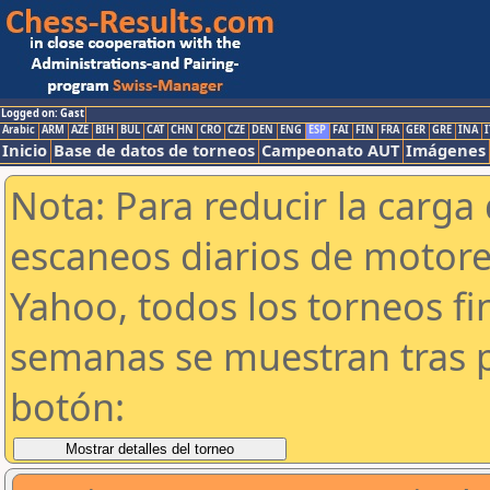
Logged on: Gast
Arabic
ARM
AZE
BIH
BUL
CAT
CHN
CRO
CZE
DEN
ENG
ESP
FAI
FIN
FRA
GER
GRE
INA
I
Inicio
Base de datos de torneos
Campeonato AUT
Imágenes
Nota: Para reducir la carga 
escaneos diarios de motor
Yahoo, todos los torneos f
semanas se muestran tras p
botón: