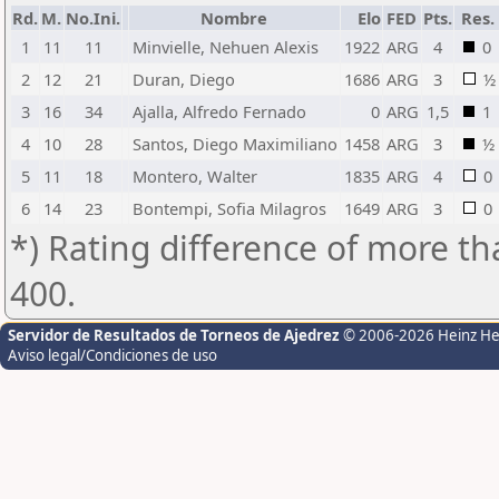
Rd.
M.
No.Ini.
Nombre
Elo
FED
Pts.
Res.
1
11
11
Minvielle, Nehuen Alexis
1922
ARG
4
0
2
12
21
Duran, Diego
1686
ARG
3
½
3
16
34
Ajalla, Alfredo Fernado
0
ARG
1,5
1
4
10
28
Santos, Diego Maximiliano
1458
ARG
3
½
5
11
18
Montero, Walter
1835
ARG
4
0
6
14
23
Bontempi, Sofia Milagros
1649
ARG
3
0
*) Rating difference of more th
400.
Servidor de Resultados de Torneos de Ajedrez
© 2006-2026 Heinz H
Aviso legal/Condiciones de uso