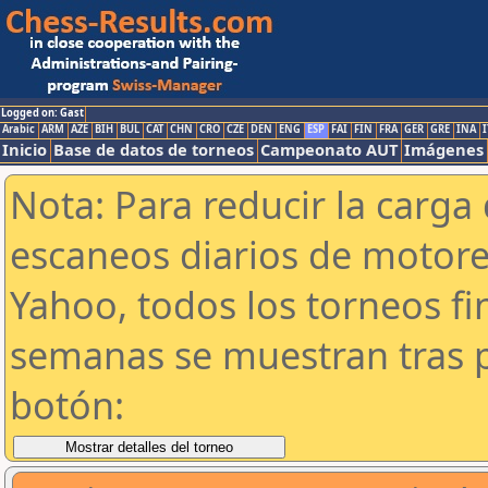
Logged on: Gast
Arabic
ARM
AZE
BIH
BUL
CAT
CHN
CRO
CZE
DEN
ENG
ESP
FAI
FIN
FRA
GER
GRE
INA
I
Inicio
Base de datos de torneos
Campeonato AUT
Imágenes
Nota: Para reducir la carga 
escaneos diarios de motor
Yahoo, todos los torneos f
semanas se muestran tras p
botón: