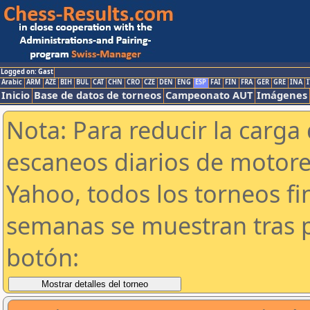
Logged on: Gast
Arabic
ARM
AZE
BIH
BUL
CAT
CHN
CRO
CZE
DEN
ENG
ESP
FAI
FIN
FRA
GER
GRE
INA
I
Inicio
Base de datos de torneos
Campeonato AUT
Imágenes
Nota: Para reducir la carga 
escaneos diarios de motor
Yahoo, todos los torneos f
semanas se muestran tras p
botón: