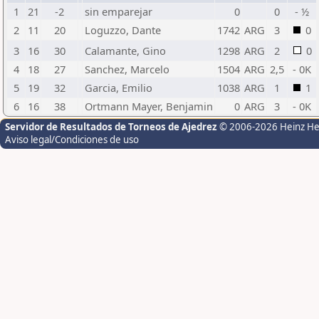
1
21
-2
sin emparejar
0
0
- ½
2
11
20
Loguzzo, Dante
1742
ARG
3
0
3
16
30
Calamante, Gino
1298
ARG
2
0
4
18
27
Sanchez, Marcelo
1504
ARG
2,5
- 0K
5
19
32
Garcia, Emilio
1038
ARG
1
1
6
16
38
Ortmann Mayer, Benjamin
0
ARG
3
- 0K
Servidor de Resultados de Torneos de Ajedrez
© 2006-2026 Heinz H
Aviso legal/Condiciones de uso