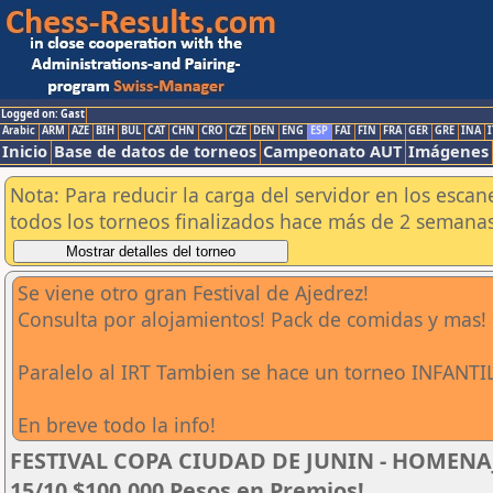
Logged on: Gast
Arabic
ARM
AZE
BIH
BUL
CAT
CHN
CRO
CZE
DEN
ENG
ESP
FAI
FIN
FRA
GER
GRE
INA
I
Inicio
Base de datos de torneos
Campeonato AUT
Imágenes
Nota: Para reducir la carga del servidor en los esc
todos los torneos finalizados hace más de 2 semanas
Se viene otro gran Festival de Ajedrez!
Consulta por alojamientos! Pack de comidas y mas!
Paralelo al IRT Tambien se hace un torneo INFANTIL
En breve todo la info!
FESTIVAL COPA CIUDAD DE JUNIN - HOMENAJE
15/10 $100.000 Pesos en Premios!