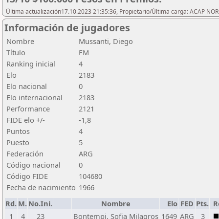
Última actualización17.10.2023 21:35:36, Propietario/Última carga: ACAP N
Información de jugadores
Nombre
Mussanti, Diego
Título
FM
Ranking inicial
4
Elo
2183
Elo nacional
0
Elo internacional
2183
Performance
2121
FIDE elo +/-
-1,8
Puntos
4
Puesto
5
Federación
ARG
Código nacional
0
Código FIDE
104680
Fecha de nacimiento
1966
Rd.
M.
No.Ini.
Nombre
Elo
FED
Pts.
R
1
4
23
Bontempi, Sofia Milagros
1649
ARG
3