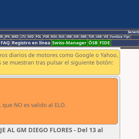
Servert
TA
JPN
MKD
LTU
NED
POL
POR
ROU
RUS
SRB
SVK
SWE
TUR
UKR
VIE
FontSize:11pt
FAQ
Registro en línea
Swiss-Manager
ÖSB
FIDE
aneos diarios de motores como Google o Yahoo,
 se muestran tras pulsar el siguiente botón:
 que NO es valido al ELO.
 AL GM DIEGO FLORES - Del 13 al