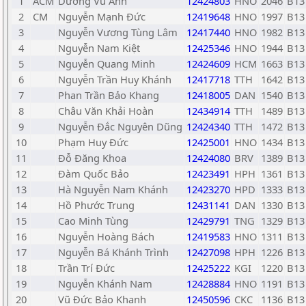
1
ACM
Dương Vũ Anh
12424803
HNO
2046
B13
2
CM
Nguyễn Mạnh Đức
12419648
HNO
1997
B13
3
Nguyễn Vương Tùng Lâm
12417440
HNO
1982
B13
4
Nguyễn Nam Kiệt
12425346
HNO
1944
B13
5
Nguyễn Quang Minh
12424609
HCM
1663
B13
6
Nguyễn Trần Huy Khánh
12417718
TTH
1642
B13
7
Phan Trần Bảo Khang
12418005
DAN
1540
B13
8
Châu Văn Khải Hoàn
12434914
TTH
1489
B13
9
Nguyễn Đắc Nguyên Dũng
12424340
TTH
1472
B13
10
Phạm Huy Đức
12425001
HNO
1434
B13
11
Đỗ Đăng Khoa
12424080
BRV
1389
B13
12
Đàm Quốc Bảo
12423491
HPH
1361
B13
13
Hà Nguyễn Nam Khánh
12423270
HPD
1333
B13
14
Hồ Phước Trung
12431141
DAN
1330
B13
15
Cao Minh Tùng
12429791
TNG
1329
B13
16
Nguyễn Hoàng Bách
12419583
HNO
1311
B13
17
Nguyễn Bá Khánh Trình
12427098
HPH
1226
B13
18
Trần Trí Đức
12425222
KGI
1220
B13
19
Nguyễn Khánh Nam
12428884
HNO
1191
B13
20
Vũ Đức Bảo Khanh
12450596
CKC
1136
B13