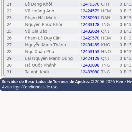
21
Lê Đăng Khôi
12419370
CTH
0
B13
22
Vũ Hoàng Anh
12424579
HCM
0
B13
23
Phạm Hải Minh
12430951
DAN
0
B13
24
Nguyễn Phúc Khôi
12433128
TNG
0
B13
25
Vũ Gia Bảo
12432024
QNI
0
B13
26
Phạm Lê Duy Cẩn
12429570
HCM
0
B13
27
Nguyễn Minh Thành
12404489
KHO
0
B13
28
Ngô Xuân Phú
12453153
HNO
0
B13
29
Lại Nguyễn Mạnh Dũng
12424129
QNI
0
B13
30
Hà Quốc Khánh
12433098
TNG
0
B13
31
Tạ Anh Khôi
12433080
TNG
0
B13
Servidor de Resultados de Torneos de Ajedrez
© 2006-2026 Heinz H
Aviso legal/Condiciones de uso