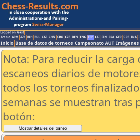
Logged on: Gast
Arabic
ARM
AZE
BIH
BUL
CAT
CHN
CRO
CZE
DEN
ENG
ESP
FAI
FIN
FRA
GER
GRE
INA
I
Inicio
Base de datos de torneos
Campeonato AUT
Imágenes
Nota: Para reducir la carga 
escaneos diarios de motor
todos los torneos finalizad
semanas se muestran tras p
botón: