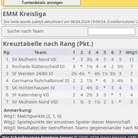
EMM Kreisliga
Die Seite wurde zuletzt aktualisiert am 08.04.2024 19:09:54, Ersteller/Letzte
Suche nach Team
Kreuztabelle nach Rang (Pkt.)
Rg.
Team
1
2
3
4
5
6
7
Wtg
1
SV Mülheim Nord VII
*
3
3½
4
5
4
5
11
2
Rochade Rüttenscheid III
3
*
1½
4
4
2
5½
7
3
SF Werden 24/80 VI
2½
4½
*
4½
1½
3½
3
7
4
Germania Ruhrhalbinsel III
2
2
1½
*
6
3
4½
5
5
SK Holsterhausen IV
1
2
4½
0
*
3
4
5
6
SF Katernberg VII
2
4
2½
3
3
*
1
4
7
SV Mülheim Nord VIII
1
½
3
1½
2
5
*
3
Anmerkung:
Wtg1: Matchpunkte (2, 1, 0)
Wtg2: Spielepunkte der einzelnen Spieler dieser Mannschaft
Wtg3: Resultat(e) der betroffenen Teams gegeneinander nach 
Der Schachturnier-Ergebnis-Server
© 2006-2026 Heinz Herzog
, CMS