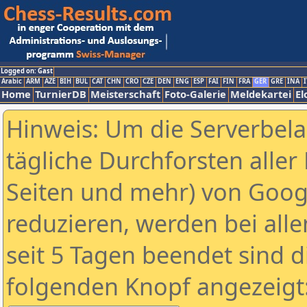
Logged on: Gast
Arabic
ARM
AZE
BIH
BUL
CAT
CHN
CRO
CZE
DEN
ENG
ESP
FAI
FIN
FRA
GER
GRE
INA
I
Home
TurnierDB
Meisterschaft
Foto-Galerie
Meldekartei
El
Hinweis: Um die Serverbel
tägliche Durchforsten aller 
Seiten und mehr) von Goog
reduzieren, werden bei alle
seit 5 Tagen beendet sind d
folgenden Knopf angezeigt