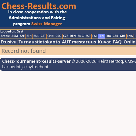
Logged on: Gast
Arabic
ARM
AZE
BIH
BUL
CAT
CHN
CRO
CZE
DEN
ENG
ESP
FAI
FIN
FRA
GER
GRE
INA
I
Etusivu
Turnaustietokanta
AUT mestaruus
Kuvat
FAQ
Onlin
Record not found
Chess-Tournament-Results-Server
© 2006-2026 Heinz Herzog
, CMS-
Lakitiedot ja käyttöehdot