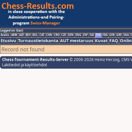
Logged on: Gast
Arabic
ARM
AZE
BIH
BUL
CAT
CHN
CRO
CZE
DEN
ENG
ESP
FAI
FIN
FRA
GER
GRE
INA
I
Etusivu
Turnaustietokanta
AUT mestaruus
Kuvat
FAQ
Onlin
Record not found
Chess-Tournament-Results-Server
© 2006-2026 Heinz Herzog
, CMS-
Lakitiedot ja käyttöehdot