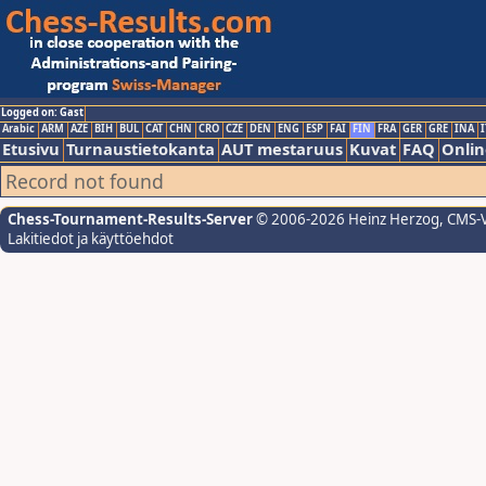
Logged on: Gast
Arabic
ARM
AZE
BIH
BUL
CAT
CHN
CRO
CZE
DEN
ENG
ESP
FAI
FIN
FRA
GER
GRE
INA
I
Etusivu
Turnaustietokanta
AUT mestaruus
Kuvat
FAQ
Onlin
Record not found
Chess-Tournament-Results-Server
© 2006-2026 Heinz Herzog
, CMS-
Lakitiedot ja käyttöehdot