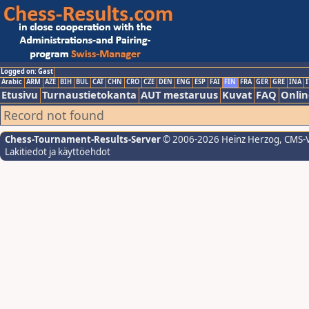
Logged on: Gast
Arabic
ARM
AZE
BIH
BUL
CAT
CHN
CRO
CZE
DEN
ENG
ESP
FAI
FIN
FRA
GER
GRE
INA
I
Etusivu
Turnaustietokanta
AUT mestaruus
Kuvat
FAQ
Onlin
Record not found
Chess-Tournament-Results-Server
© 2006-2026 Heinz Herzog
, CMS-
Lakitiedot ja käyttöehdot