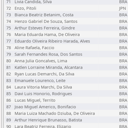
71
Livia Candida, Silva
BRA
72
Enzo, Pitoli
JPN
73
Bianca Beatriz Betanim, Costa
BRA
74
Henzo Gabriel De Souza, Santos
BRA
75
Arthur Esteves Ferreira, Gindre
BRA
76
Maria Eduarda Hama, De Oliveira
BRA
77
Eduardo Oliveira Ribeiro Harada, Alves
BRA
78
Aline Rafaela, Faccio
BRA
79
Sarah Fernandes Rosa, Dos Santos
BRA
80
Anna Julia Goncalves, Lima
BRA
81
Katlen Lorraine Miranda, Alcantara
BRA
82
Ryan Lucas Demarchi, Da Silva
BRA
83
Emanuele Lourenco, Leite
BRA
84
Laura Vitoria Marchi, Da Silva
BRA
85
Davi Luis Honorio, Rodrigues
BRA
86
Lucas Miguel, Territo
BRA
87
Joao Miguel Americo, Bonifacio
BRA
88
Maria Luiza Machado Dziuba, De Oliveira
BRA
89
Arthur Henrique Brunasso, Batista
BRA
90
Lara Beatriz Ferreira, Elizario
BRA