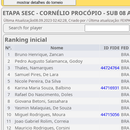
ETAPA SESC - CORNÉLIO PROCÓPIO - SUB 08 A
Última Atualização08.09.2023 02:42:28, Criado por / Última atualização: FEX
Search for player
Ranking inicial
Nº.
Nome
ID FIDE
FED
1
Bruno Henrique, Zancan
BRA
2
Pedro Augusto Salamanca, Godoy
BRA
3
Thales, Namarques
44724764
BRA
4
Samuel Pires, De Lara
BRA
5
Nicole Pereira, Da Silva
BRA
6
Karina Maria Souza, Balbino
44716931
BRA
7
Rafael Do Nascimento, Doles
BRA
8
Giovana Betoni, Sassahara
BRA
9
Yasmin Malaquias, De Souza
BRA
10
Miguel Rodrigues, Moura
44715056
BRA
11
Joao Gabriel Rolim, Correia
BRA
12
Mauricio Rodrigues, Corsini
BRA