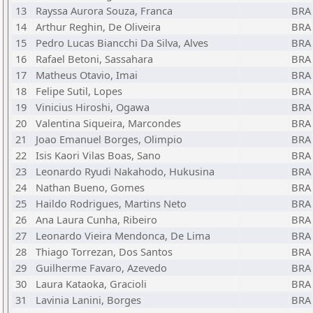
13
Rayssa Aurora Souza, Franca
BRA
14
Arthur Reghin, De Oliveira
BRA
15
Pedro Lucas Biancchi Da Silva, Alves
BRA
16
Rafael Betoni, Sassahara
BRA
17
Matheus Otavio, Imai
BRA
18
Felipe Sutil, Lopes
BRA
19
Vinicius Hiroshi, Ogawa
BRA
20
Valentina Siqueira, Marcondes
BRA
21
Joao Emanuel Borges, Olimpio
BRA
22
Isis Kaori Vilas Boas, Sano
BRA
23
Leonardo Ryudi Nakahodo, Hukusina
BRA
24
Nathan Bueno, Gomes
BRA
25
Haildo Rodrigues, Martins Neto
BRA
26
Ana Laura Cunha, Ribeiro
BRA
27
Leonardo Vieira Mendonca, De Lima
BRA
28
Thiago Torrezan, Dos Santos
BRA
29
Guilherme Favaro, Azevedo
BRA
30
Laura Kataoka, Gracioli
BRA
31
Lavinia Lanini, Borges
BRA