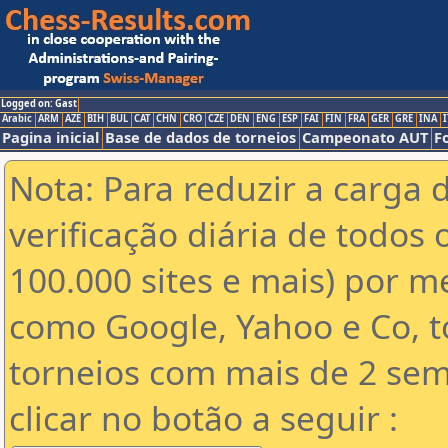
Logged on: Gast
Arabic
ARM
AZE
BIH
BUL
CAT
CHN
CRO
CZE
DEN
ENG
ESP
FAI
FIN
FRA
GER
GRE
INA
I
Pagina inicial
Base de dados de torneios
Campeonato AUT
F
Nota: Para reduzir a carga 
verificação diária de todos 
100.000 sites e mais) por 
como Google, Yahoo e Co, t
torneios com mais de 2 sem
clicar no botão a seguir :