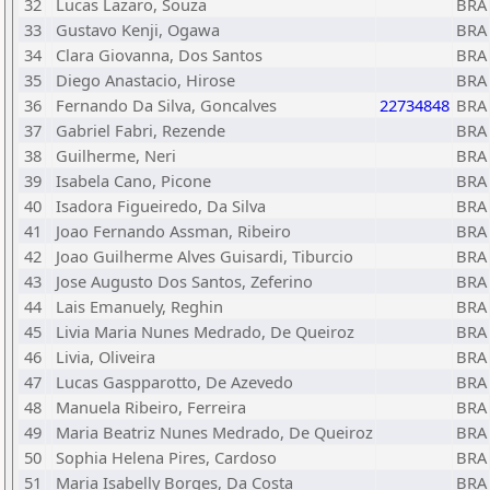
32
Lucas Lazaro, Souza
BRA
33
Gustavo Kenji, Ogawa
BRA
34
Clara Giovanna, Dos Santos
BRA
35
Diego Anastacio, Hirose
BRA
36
Fernando Da Silva, Goncalves
22734848
BRA
37
Gabriel Fabri, Rezende
BRA
38
Guilherme, Neri
BRA
39
Isabela Cano, Picone
BRA
40
Isadora Figueiredo, Da Silva
BRA
41
Joao Fernando Assman, Ribeiro
BRA
42
Joao Guilherme Alves Guisardi, Tiburcio
BRA
43
Jose Augusto Dos Santos, Zeferino
BRA
44
Lais Emanuely, Reghin
BRA
45
Livia Maria Nunes Medrado, De Queiroz
BRA
46
Livia, Oliveira
BRA
47
Lucas Gaspparotto, De Azevedo
BRA
48
Manuela Ribeiro, Ferreira
BRA
49
Maria Beatriz Nunes Medrado, De Queiroz
BRA
50
Sophia Helena Pires, Cardoso
BRA
51
Maria Isabelly Borges, Da Costa
BRA