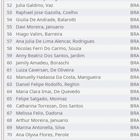
52
Julia Galdino, Vaz
BRA
53
Raphael Jose Gazolla, Coelho
BRA
54
Giulia De Andrade, Balarotti
BRA
55
Davi Moreira, Januario
BRA
56
Hiago Valim, Barreira
BRA
57
Ana Julia De Lima Alencar, Rodrigues
BRA
58
Nicolas Ferri Do Carmo, Souza
BRA
59
Anny Beatriz Dos Santos, Jardim
BRA
60
Jamily Amadeu, Boraschi
BRA
61
Luiza Caversan, De Oliveira
BRA
62
Manuelly Hadassa Da Costa, Mangueira
BRA
63
Daniel Felipe Rodolfo, Reghin
BRA
64
Maria Clara Imai, De Quevedo
BRA
65
Felipe Salgado, Moimaz
BRA
66
Catharina Torrezan, Dos Santos
BRA
67
Melissa Felix, Dadona
BRA
68
Arthur Moreira, Januario
BRA
69
Marina Antonella, Silva
BRA
70
Ana Olyvia Flores, Perole
BRA