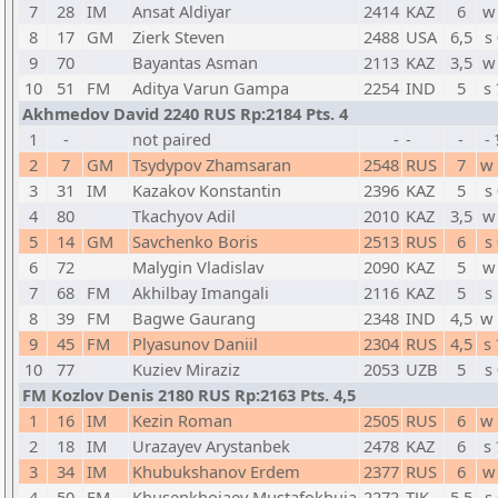
7
28
IM
Ansat Aldiyar
2414
KAZ
6
w
8
17
GM
Zierk Steven
2488
USA
6,5
s
9
70
Bayantas Asman
2113
KAZ
3,5
w
10
51
FM
Aditya Varun Gampa
2254
IND
5
s
Akhmedov David 2240 RUS Rp:2184 Pts. 4
1
-
not paired
-
-
-
-
2
7
GM
Tsydypov Zhamsaran
2548
RUS
7
w
3
31
IM
Kazakov Konstantin
2396
KAZ
5
s
4
80
Tkachyov Adil
2010
KAZ
3,5
w
5
14
GM
Savchenko Boris
2513
RUS
6
s
6
72
Malygin Vladislav
2090
KAZ
5
w
7
68
FM
Akhilbay Imangali
2116
KAZ
5
s
8
39
FM
Bagwe Gaurang
2348
IND
4,5
w
9
45
FM
Plyasunov Daniil
2304
RUS
4,5
s
10
77
Kuziev Miraziz
2053
UZB
5
s
FM Kozlov Denis 2180 RUS Rp:2163 Pts. 4,5
1
16
IM
Kezin Roman
2505
RUS
6
w
2
18
IM
Urazayev Arystanbek
2478
KAZ
6
s
3
34
IM
Khubukshanov Erdem
2377
RUS
6
w
4
50
FM
Khusenkhojaev Mustafokhuja
2272
TJK
5,5
s