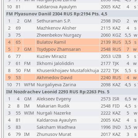
10
81
Kaldarova Ayaulym
2005
KAZ
4
s
FM Plyasunov Daniil 2304 RUS Rp:2194 Pts. 4,5
1
2
GM
Sethuraman S.P.
2598
IND
2
w
2
69
Mazhkenov Alisher
2115
KAZ
4
s
3
75
Zheenbekov Nurgazy
2060
KGZ
5,5
w
4
65
Bulatov Ramil
2139
RUS
3,5
s
5
7
GM
Tsydypov Zhamsaran
2548
RUS
7
w
6
77
Kuziev Miraziz
2053
UZB
5
s
7
61
FM
Ilkhomi Jaloliddin
2177
TJK
4
w
8
50
FM
Khusenkhojaev Mustafokhuja
2272
TJK
5,5
s
9
53
Akhmedov David
2240
RUS
4
w
10
71
WFM
Nurgaliyeva Zarina
2098
KAZ
4,5
s
IM Nozdrachev Leonid 2293 RUS Rp:2263 Pts. 5
1
4
GM
Alekseev Evgeny
2573
ISR
6,5
w
2
8
IM
Makarian Rudik
2548
FID
4,5
s
3
55
WIM
Nurgali Nazerke
2222
KAZ
5
w
4
81
Kaldarova Ayaulym
2005
KAZ
4
s
5
83
Saksham Wadhwa
1996
IND
3,5
w
6
79
IM
Zhunusov Murat
2017
KAZ
3
s