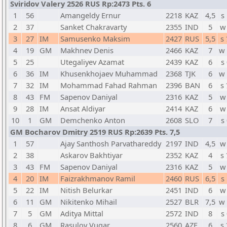
Sviridov Valery 2526 RUS Rp:2473 Pts. 6
1
56
Amangeldy Ernur
2218
KAZ
4,5
s
2
37
Sanket Chakravarty
2355
IND
5
w
3
27
IM
Samusenko Maksim
2427
RUS
5,5
s
4
19
GM
Makhnev Denis
2466
KAZ
7
w
5
25
Utegaliyev Azamat
2439
KAZ
6
s
6
36
IM
Khusenkhojaev Muhammad
2368
TJK
6
w
7
32
IM
Mohammad Fahad Rahman
2396
BAN
6
s
8
43
FM
Sapenov Daniyal
2316
KAZ
5
w
9
28
IM
Ansat Aldiyar
2414
KAZ
6
w
10
1
GM
Demchenko Anton
2608
SLO
7
s
GM Bocharov Dmitry 2519 RUS Rp:2639 Pts. 7,5
1
57
Ajay Santhosh Parvathareddy
2197
IND
4,5
w
2
38
Askarov Bakhtiyar
2352
KAZ
4
s
3
43
FM
Sapenov Daniyal
2316
KAZ
5
w
4
20
IM
Faizrakhmanov Ramil
2460
RUS
6,5
s
5
22
IM
Nitish Belurkar
2451
IND
6
w
6
11
GM
Nikitenko Mihail
2527
BLR
7,5
w
7
5
GM
Aditya Mittal
2572
IND
8
s
8
6
GM
Rasulov Vugar
2560
AZE
6
s