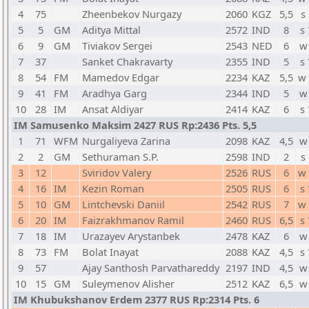
4
75
Zheenbekov Nurgazy
2060
KGZ
5,5
s
5
5
GM
Aditya Mittal
2572
IND
8
s
6
9
GM
Tiviakov Sergei
2543
NED
6
w
7
37
Sanket Chakravarty
2355
IND
5
s
8
54
FM
Mamedov Edgar
2234
KAZ
5,5
w
9
41
FM
Aradhya Garg
2344
IND
5
w
10
28
IM
Ansat Aldiyar
2414
KAZ
6
s
IM Samusenko Maksim 2427 RUS Rp:2436 Pts. 5,5
1
71
WFM
Nurgaliyeva Zarina
2098
KAZ
4,5
w
2
2
GM
Sethuraman S.P.
2598
IND
2
s
3
12
Sviridov Valery
2526
RUS
6
w
4
16
IM
Kezin Roman
2505
RUS
6
s
5
10
GM
Lintchevski Daniil
2542
RUS
7
w
6
20
IM
Faizrakhmanov Ramil
2460
RUS
6,5
s
7
18
IM
Urazayev Arystanbek
2478
KAZ
6
w
8
73
FM
Bolat Inayat
2088
KAZ
4,5
s
9
57
Ajay Santhosh Parvathareddy
2197
IND
4,5
w
10
15
GM
Suleymenov Alisher
2512
KAZ
6,5
w
IM Khubukshanov Erdem 2377 RUS Rp:2314 Pts. 6