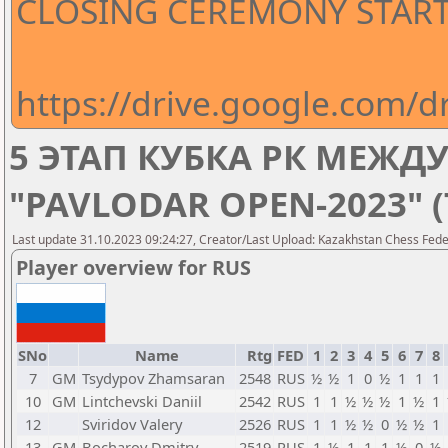
CLOSING CEREMONY STARTS
https://drive.google.com
5 ЭТАП КУБКА РК МЕЖ
"PAVLODAR OPEN-2023" 
Last update 31.10.2023 09:24:27, Creator/Last Upload: Kazakhstan Chess Feder
Player overview for RUS
SNo
Name
Rtg
FED
1
2
3
4
5
6
7
8
7
GM
Tsydypov Zhamsaran
2548
RUS
½
½
1
0
½
1
1
1
10
GM
Lintchevski Daniil
2542
RUS
1
1
½
½
½
1
½
1
12
Sviridov Valery
2526
RUS
1
1
½
½
0
½
½
1
13
GM
Bocharov Dmitry
2519
RUS
1
½
1
1
1
½
0
½