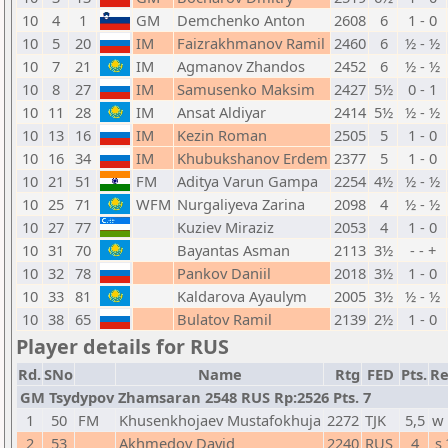
10
4
1
GM
Demchenko Anton
2608
6
1 - 0
10
5
20
IM
Faizrakhmanov Ramil
2460
6
½ - ½
10
7
21
IM
Agmanov Zhandos
2452
6
½ - ½
10
8
27
IM
Samusenko Maksim
2427
5½
0 - 1
10
11
28
IM
Ansat Aldiyar
2414
5½
½ - ½
10
13
16
IM
Kezin Roman
2505
5
1 - 0
10
16
34
IM
Khubukshanov Erdem
2377
5
1 - 0
10
21
51
FM
Aditya Varun Gampa
2254
4½
½ - ½
10
25
71
WFM
Nurgaliyeva Zarina
2098
4
½ - ½
10
27
77
Kuziev Miraziz
2053
4
1 - 0
10
31
70
Bayantas Asman
2113
3½
- - +
10
32
78
Pankov Daniil
2018
3½
1 - 0
10
33
81
Kaldarova Ayaulym
2005
3½
½ - ½
10
38
65
Bulatov Ramil
2139
2½
1 - 0
Player details for RUS
Rd.
SNo
Name
Rtg
FED
Pts.
Re
GM Tsydypov Zhamsaran 2548 RUS Rp:2526 Pts. 7
1
50
FM
Khusenkhojaev Mustafokhuja
2272
TJK
5,5
w
2
53
Akhmedov David
2240
RUS
4
s