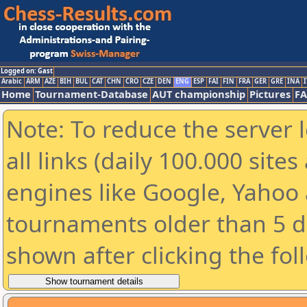
Logged on: Gast
Arabic
ARM
AZE
BIH
BUL
CAT
CHN
CRO
CZE
DEN
ENG
ESP
FAI
FIN
FRA
GER
GRE
INA
I
Home
Tournament-Database
AUT championship
Pictures
F
Note: To reduce the server 
all links (daily 100.000 sit
engines like Google, Yahoo a
tournaments older than 5 d
shown after clicking the fol