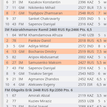
6
31
IM
Kazakov Konstantin
2396
KAZ
5
w
7
11
GM
Nikitenko Mihail
2527
BLR
7,5
s
8
7
GM
Tsydypov Zhamsaran
2548
RUS
7
w
9
37
Sanket Chakravarty
2355
IND
5
s
10
43
FM
Sapenov Daniyal
2316
KAZ
5
w
IM Faizrakhmanov Ramil 2460 RUS Rp:2466 Pts. 6,5
1
64
WFM
Khamdamova Afruza
2140
UZB
5
s
2
78
Pankov Daniil
2018
RUS
4,5
w
3
5
GM
Aditya Mittal
2572
IND
8
s
4
13
GM
Bocharov Dmitry
2519
RUS
7,5
w
5
82
Aripov Abdusamat
2002
KAZ
5
s
6
27
IM
Samusenko Maksim
2427
RUS
5,5
w
7
43
FM
Sapenov Daniyal
2316
KAZ
5
s
8
9
GM
Tiviakov Sergei
2543
NED
6
w
9
21
IM
Agmanov Zhandos
2452
KAZ
6,5
s
10
4
GM
Alekseev Evgeny
2573
ISR
6,5
w
FM Obgolts Erik 2448 RUS Rp:2350 Pts. 6
1
67
Amirali Abzal
2119
KAZ
3,5
w
2
77
Kuziev Miraziz
2053
UZB
5
s
3
73
FM
Bolat Inayat
2088
KAZ
4,5
w