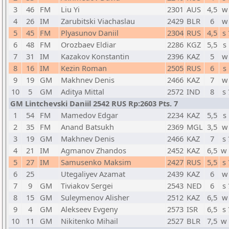
3
46
FM
Liu Yi
2301
AUS
4,5
w
4
26
IM
Zarubitski Viachaslau
2429
BLR
6
w
5
45
FM
Plyasunov Daniil
2304
RUS
4,5
s
6
48
FM
Orozbaev Eldiar
2286
KGZ
5,5
s
7
31
IM
Kazakov Konstantin
2396
KAZ
5
w
8
16
IM
Kezin Roman
2505
RUS
6
s
9
19
GM
Makhnev Denis
2466
KAZ
7
w
10
5
GM
Aditya Mittal
2572
IND
8
s
GM Lintchevski Daniil 2542 RUS Rp:2603 Pts. 7
1
54
FM
Mamedov Edgar
2234
KAZ
5,5
s
2
35
FM
Anand Batsukh
2369
MGL
3,5
w
3
19
GM
Makhnev Denis
2466
KAZ
7
s
4
21
IM
Agmanov Zhandos
2452
KAZ
6,5
w
5
27
IM
Samusenko Maksim
2427
RUS
5,5
s
6
25
Utegaliyev Azamat
2439
KAZ
6
w
7
9
GM
Tiviakov Sergei
2543
NED
6
s
8
15
GM
Suleymenov Alisher
2512
KAZ
6,5
w
9
4
GM
Alekseev Evgeny
2573
ISR
6,5
s
10
11
GM
Nikitenko Mihail
2527
BLR
7,5
w