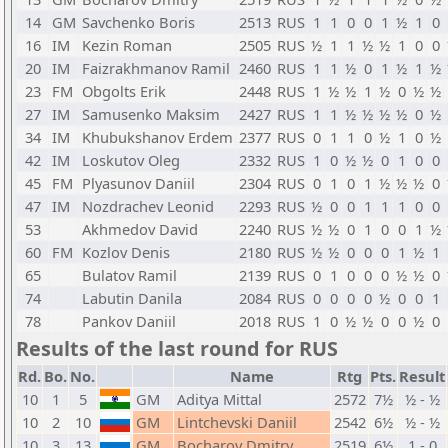
14
GM
Savchenko Boris
2513
RUS
1
1
0
0
1
½
1
0
16
IM
Kezin Roman
2505
RUS
½
1
1
½
½
1
0
0
20
IM
Faizrakhmanov Ramil
2460
RUS
1
1
½
0
1
½
1
½
23
FM
Obgolts Erik
2448
RUS
1
½
½
1
½
0
½
½
27
IM
Samusenko Maksim
2427
RUS
1
1
½
½
½
½
0
½
34
IM
Khubukshanov Erdem
2377
RUS
0
1
1
0
½
1
0
½
42
IM
Loskutov Oleg
2332
RUS
1
0
½
½
0
1
0
0
45
FM
Plyasunov Daniil
2304
RUS
0
1
0
1
½
½
½
0
47
IM
Nozdrachev Leonid
2293
RUS
½
0
0
1
1
1
0
0
53
Akhmedov David
2240
RUS
½
½
0
1
0
0
1
½
60
FM
Kozlov Denis
2180
RUS
½
½
0
0
0
1
½
1
65
Bulatov Ramil
2139
RUS
0
1
0
0
0
½
½
0
74
Labutin Danila
2084
RUS
0
0
0
0
½
0
0
1
78
Pankov Daniil
2018
RUS
1
0
½
½
0
0
½
0
Results of the last round for RUS
Rd.
Bo.
No.
Name
Rtg
Pts.
Result
10
1
5
GM
Aditya Mittal
2572
7½
½ - ½
10
2
10
GM
Lintchevski Daniil
2542
6½
½ - ½
10
3
13
GM
Bocharov Dmitry
2519
6½
1 - 0