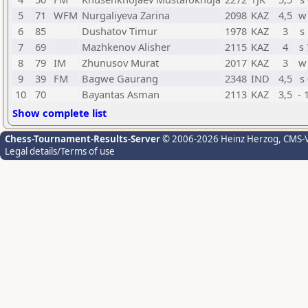
5
71
WFM
Nurgaliyeva Zarina
2098
KAZ
4,5
w
6
85
Dushatov Timur
1978
KAZ
3
s
7
69
Mazhkenov Alisher
2115
KAZ
4
s
8
79
IM
Zhunusov Murat
2017
KAZ
3
w
9
39
FM
Bagwe Gaurang
2348
IND
4,5
s
10
70
Bayantas Asman
2113
KAZ
3,5
- 
Show complete list
Chess-Tournament-Results-Server
© 2006-2026 Heinz Herzog
, CMS-
Legal details/Terms of use