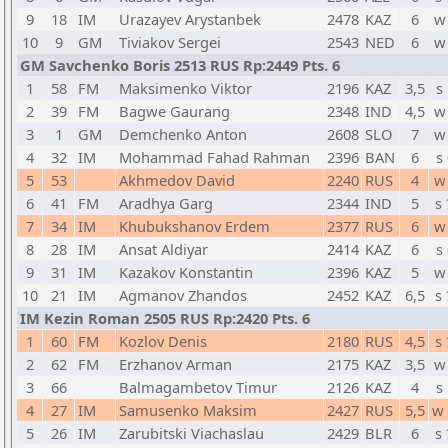
9
18
IM
Urazayev Arystanbek
2478
KAZ
6
w
10
9
GM
Tiviakov Sergei
2543
NED
6
w
GM Savchenko Boris 2513 RUS Rp:2449 Pts. 6
1
58
FM
Maksimenko Viktor
2196
KAZ
3,5
s
2
39
FM
Bagwe Gaurang
2348
IND
4,5
w
3
1
GM
Demchenko Anton
2608
SLO
7
w
4
32
IM
Mohammad Fahad Rahman
2396
BAN
6
s
5
53
Akhmedov David
2240
RUS
4
w
6
41
FM
Aradhya Garg
2344
IND
5
s
7
34
IM
Khubukshanov Erdem
2377
RUS
6
w
8
28
IM
Ansat Aldiyar
2414
KAZ
6
s
9
31
IM
Kazakov Konstantin
2396
KAZ
5
w
10
21
IM
Agmanov Zhandos
2452
KAZ
6,5
s
IM Kezin Roman 2505 RUS Rp:2420 Pts. 6
1
60
FM
Kozlov Denis
2180
RUS
4,5
s
2
62
FM
Erzhanov Arman
2175
KAZ
3,5
w
3
66
Balmagambetov Timur
2126
KAZ
4
s
4
27
IM
Samusenko Maksim
2427
RUS
5,5
w
5
26
IM
Zarubitski Viachaslau
2429
BLR
6
s