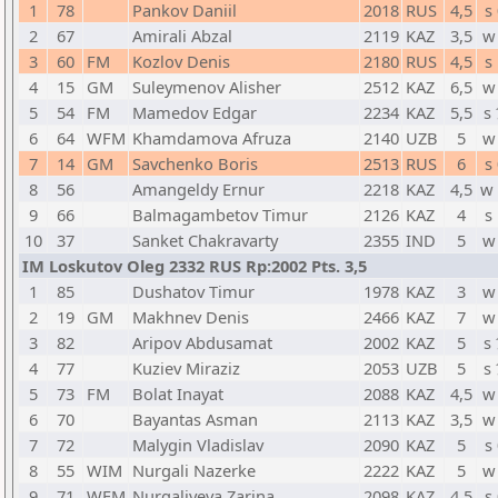
1
78
Pankov Daniil
2018
RUS
4,5
s
2
67
Amirali Abzal
2119
KAZ
3,5
w
3
60
FM
Kozlov Denis
2180
RUS
4,5
s
4
15
GM
Suleymenov Alisher
2512
KAZ
6,5
w
5
54
FM
Mamedov Edgar
2234
KAZ
5,5
s
6
64
WFM
Khamdamova Afruza
2140
UZB
5
w
7
14
GM
Savchenko Boris
2513
RUS
6
s
8
56
Amangeldy Ernur
2218
KAZ
4,5
w
9
66
Balmagambetov Timur
2126
KAZ
4
s
10
37
Sanket Chakravarty
2355
IND
5
w
IM Loskutov Oleg 2332 RUS Rp:2002 Pts. 3,5
1
85
Dushatov Timur
1978
KAZ
3
w
2
19
GM
Makhnev Denis
2466
KAZ
7
w
3
82
Aripov Abdusamat
2002
KAZ
5
s
4
77
Kuziev Miraziz
2053
UZB
5
s
5
73
FM
Bolat Inayat
2088
KAZ
4,5
w
6
70
Bayantas Asman
2113
KAZ
3,5
w
7
72
Malygin Vladislav
2090
KAZ
5
s
8
55
WIM
Nurgali Nazerke
2222
KAZ
5
w
9
71
WFM
Nurgaliyeva Zarina
2098
KAZ
4,5
s