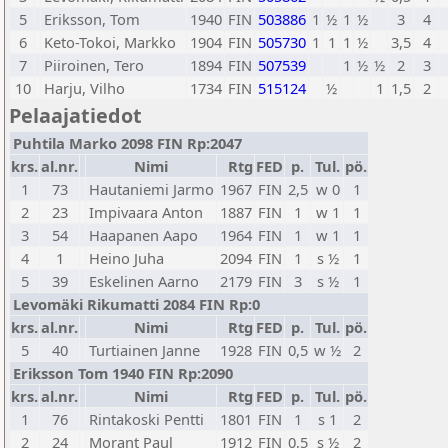
5
Eriksson, Tom
1940
FIN
503886
1
½
1
½
3
4
6
Keto-Tokoi, Markko
1904
FIN
505730
1
1
1
½
3,5
4
7
Piiroinen, Tero
1894
FIN
507539
1
½
½
2
3
10
Harju, Vilho
1734
FIN
515124
½
1
1,5
2
Pelaajatiedot
Puhtila Marko 2098 FIN Rp:2047
krs.
al.nr.
Nimi
Rtg
FED
p.
Tul.
pö.
1
73
Hautaniemi Jarmo
1967
FIN
2,5
w 0
1
2
23
Impivaara Anton
1887
FIN
1
w 1
1
3
54
Haapanen Aapo
1964
FIN
1
w 1
1
4
1
Heino Juha
2094
FIN
1
s ½
1
5
39
Eskelinen Aarno
2179
FIN
3
s ½
1
Levomäki Rikumatti 2084 FIN Rp:0
krs.
al.nr.
Nimi
Rtg
FED
p.
Tul.
pö.
5
40
Turtiainen Janne
1928
FIN
0,5
w ½
2
Eriksson Tom 1940 FIN Rp:2090
krs.
al.nr.
Nimi
Rtg
FED
p.
Tul.
pö.
1
76
Rintakoski Pentti
1801
FIN
1
s 1
2
2
24
Morant Paul
1912
FIN
0,5
s ½
2