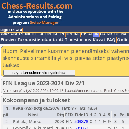
Logged on: Gast
Arabic
ARM
AZE
BIH
BUL
CAT
CHN
CRO
CZE
DEN
ENG
ESP
FAI
FIN
FRA
GER
GRE
INA
I
Etusivu
Turnaustietokanta
AUT mestaruus
Kuvat
FAQ
Onlin
Huom! Palvelimen kuorman pienentämiseksi vähen
skannausta siirtämällä yli viisi päivää sitten päätty
taakse:
FIN League 2023-2024 Div 2/1
Viimeisin päivitys12.02.2024 10:09:12, Luonut/Viimeisin lataus: Finish Chess Fe
Kokoonpano ja tulokset
1. TuSKa (AS) (RtgKa.:2076, TB1: 8 / TB2: 13,5)
pö.
Nimi
Rtg
FED
FideID
1
2
3
4
5
p.
Pe.
R
2
Puhtila, Marko
2098
FIN
503878
0
1
1
½
½
3
5
3
Levomäki, Rikumatti
2084
FIN
505862
½
0,5
1