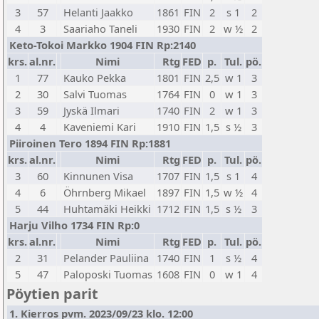
3
57
Helanti Jaakko
1861
FIN
2
s 1
2
4
3
Saariaho Taneli
1930
FIN
2
w ½
2
Keto-Tokoi Markko 1904 FIN Rp:2140
krs.
al.nr.
Nimi
Rtg
FED
p.
Tul.
pö.
1
77
Kauko Pekka
1801
FIN
2,5
w 1
3
2
30
Salvi Tuomas
1764
FIN
0
w 1
3
3
59
Jyskä Ilmari
1740
FIN
2
w 1
3
4
4
Kaveniemi Kari
1910
FIN
1,5
s ½
3
Piiroinen Tero 1894 FIN Rp:1881
krs.
al.nr.
Nimi
Rtg
FED
p.
Tul.
pö.
3
60
Kinnunen Visa
1707
FIN
1,5
s 1
4
4
6
Öhrnberg Mikael
1897
FIN
1,5
w ½
4
5
44
Huhtamäki Heikki
1712
FIN
1,5
s ½
3
Harju Vilho 1734 FIN Rp:0
krs.
al.nr.
Nimi
Rtg
FED
p.
Tul.
pö.
2
31
Pelander Pauliina
1740
FIN
1
s ½
4
5
47
Paloposki Tuomas
1608
FIN
0
w 1
4
Pöytien parit
1. Kierros pvm. 2023/09/23 klo. 12:00