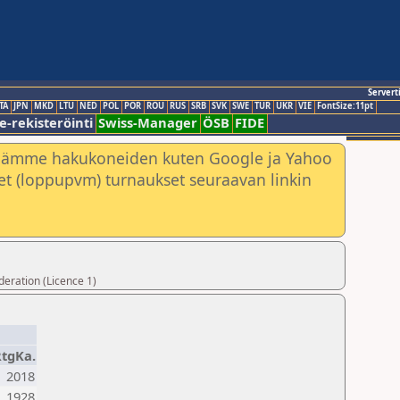
Servert
TA
JPN
MKD
LTU
NED
POL
POR
ROU
RUS
SRB
SVK
SWE
TUR
UKR
VIE
FontSize:11pt
e-rekisteröinti
Swiss-Manager
ÖSB
FIDE
nämme hakukoneiden kuten Google ja Yahoo
neet (loppupvm) turnaukset seuraavan linkin
deration (Licence 1)
tgKa.
2018
1928