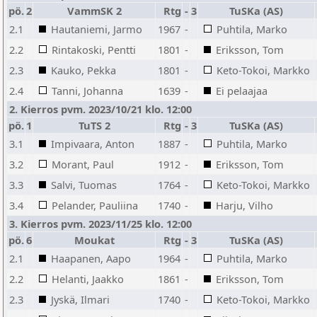
pö.
2
VammSK 2
Rtg
-
3
TuSKa (AS)
2.1
Hautaniemi, Jarmo
1967
-
Puhtila, Marko
2.2
Rintakoski, Pentti
1801
-
Eriksson, Tom
2.3
Kauko, Pekka
1801
-
Keto-Tokoi, Markko
2.4
Tanni, Johanna
1639
-
Ei pelaajaa
2. Kierros pvm. 2023/10/21 klo. 12:00
pö.
1
TuTS 2
Rtg
-
3
TuSKa (AS)
3.1
Impivaara, Anton
1887
-
Puhtila, Marko
3.2
Morant, Paul
1912
-
Eriksson, Tom
3.3
Salvi, Tuomas
1764
-
Keto-Tokoi, Markko
3.4
Pelander, Pauliina
1740
-
Harju, Vilho
3. Kierros pvm. 2023/11/25 klo. 12:00
pö.
6
Moukat
Rtg
-
3
TuSKa (AS)
2.1
Haapanen, Aapo
1964
-
Puhtila, Marko
2.2
Helanti, Jaakko
1861
-
Eriksson, Tom
2.3
Jyskä, Ilmari
1740
-
Keto-Tokoi, Markko