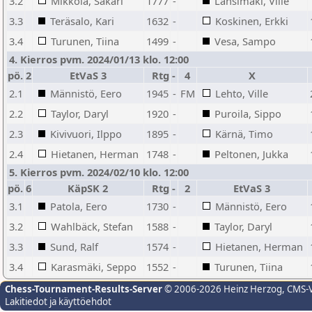
3.2
Mikkola, Sakari
1777
-
Länsimäki, Ville
3.3
Teräsalo, Kari
1632
-
Koskinen, Erkki
3.4
Turunen, Tiina
1499
-
Vesa, Sampo
4. Kierros pvm. 2024/01/13 klo. 12:00
pö.
2
EtVaS 3
Rtg
-
4
X
2.1
Männistö, Eero
1945
-
FM
Lehto, Ville
2.2
Taylor, Daryl
1920
-
Puroila, Sippo
2.3
Kivivuori, Ilppo
1895
-
Kärnä, Timo
2.4
Hietanen, Herman
1748
-
Peltonen, Jukka
5. Kierros pvm. 2024/02/10 klo. 12:00
pö.
6
KäpSK 2
Rtg
-
2
EtVaS 3
3.1
Patola, Eero
1730
-
Männistö, Eero
3.2
Wahlbäck, Stefan
1588
-
Taylor, Daryl
3.3
Sund, Ralf
1574
-
Hietanen, Herman
3.4
Karasmäki, Seppo
1552
-
Turunen, Tiina
Chess-Tournament-Results-Server
© 2006-2026 Heinz Herzog
, CMS-
Lakitiedot ja käyttöehdot