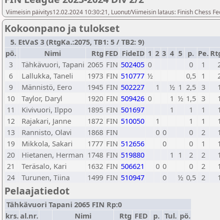
Viimeisin päivitys12.02.2024 10:30:21, Luonut/Viimeisin lataus: Finish Chess Fe
Kokoonpano ja tulokset
5. EtVaS 3 (RtgKa.:2075, TB1: 5 / TB2: 9)
pö.
Nimi
Rtg
FED
FideID
1
2
3
4
5
p.
Pe.
Rt
3
Tähkävuori, Tapani
2065
FIN
502405
0
0
1
6
Lallukka, Taneli
1973
FIN
510777
½
0,5
1
9
Männistö, Eero
1945
FIN
502227
1
½
1
2,5
3
10
Taylor, Daryl
1920
FIN
509426
0
1
½
1,5
3
11
Kivivuori, Ilppo
1895
FIN
501697
1
1
1
12
Rajakari, Janne
1872
FIN
510050
1
1
1
13
Rannisto, Olavi
1868
FIN
0
0
0
2
19
Mikkola, Sakari
1777
FIN
512656
0
0
1
20
Hietanen, Herman
1748
FIN
519880
1
1
2
2
21
Teräsalo, Kari
1632
FIN
506621
0
0
0
2
24
Turunen, Tiina
1499
FIN
510947
0
½
0,5
2
Pelaajatiedot
Tähkävuori Tapani 2065 FIN Rp:0
krs.
al.nr.
Nimi
Rtg
FED
p.
Tul.
pö.