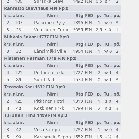
2
106
Surakka Leevi
1492
FIN
0,5
s 1
2
Rannisto Olavi 1868 FIN Rp:0
krs.
al.nr.
Nimi
Rtg
FED
p.
Tul.
pö.
2
107
Pajarinen Pyry
1396
FIN
1
w 0
3
3
28
Veteläinen Tomi
2035
FIN
2,5
s 0
1
Mikkola Sakari 1777 FIN Rp:0
krs.
al.nr.
Nimi
Rtg
FED
p.
Tul.
pö.
3
32
Länsimäki Ville
1964
FIN
1
w 0
2
Hietanen Herman 1748 FIN Rp:0
krs.
al.nr.
Nimi
Rtg
FED
p.
Tul.
pö.
4
121
Peltonen Jukka
1727
FIN
2
w 1
4
5
89
Sund Ralf
1574
FIN
0
w 1
3
Teräsalo Kari 1632 FIN Rp:0
krs.
al.nr.
Nimi
Rtg
FED
p.
Tul.
pö.
2
125
Pitkänen Petri
1319
FIN
1
s 0
4
3
40
Koskinen Erkki
1789
FIN
2
s 0
3
Turunen Tiina 1499 FIN Rp:0
krs.
al.nr.
Nimi
Rtg
FED
p.
Tul.
pö.
3
42
Vesa Sampo
1787
FIN
1
w 0
4
5
90
Karasmäki Seppo
1552
FIN
1,5
s ½
4