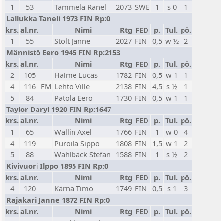
1
53
Tammela Ranel
2073
SWE
1
s 0
1
Lallukka Taneli 1973 FIN Rp:0
krs.
al.nr.
Nimi
Rtg
FED
p.
Tul.
pö.
1
55
Stolt Janne
2027
FIN
0,5
w ½
2
Männistö Eero 1945 FIN Rp:2153
krs.
al.nr.
Nimi
Rtg
FED
p.
Tul.
pö.
2
105
Halme Lucas
1782
FIN
0,5
w 1
1
4
116
FM
Lehto Ville
2138
FIN
4,5
s ½
1
5
84
Patola Eero
1730
FIN
0,5
w 1
1
Taylor Daryl 1920 FIN Rp:1647
krs.
al.nr.
Nimi
Rtg
FED
p.
Tul.
pö.
1
65
Wallin Axel
1766
FIN
1
w 0
4
4
119
Puroila Sippo
1808
FIN
1,5
w 1
2
5
88
Wahlbäck Stefan
1588
FIN
1
s ½
2
Kivivuori Ilppo 1895 FIN Rp:0
krs.
al.nr.
Nimi
Rtg
FED
p.
Tul.
pö.
4
120
Kärnä Timo
1749
FIN
0,5
s 1
3
Rajakari Janne 1872 FIN Rp:0
krs.
al.nr.
Nimi
Rtg
FED
p.
Tul.
pö.