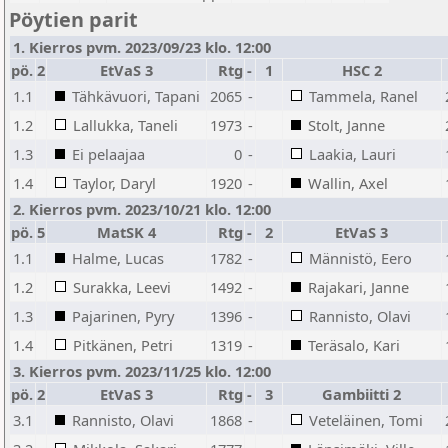
Pöytien parit
1. Kierros pvm. 2023/09/23 klo. 12:00
pö.
2
EtVaS 3
Rtg
-
1
HSC 2
1.1
Tähkävuori, Tapani
2065
-
Tammela, Ranel
1.2
Lallukka, Taneli
1973
-
Stolt, Janne
1.3
Ei pelaajaa
0
-
Laakia, Lauri
1.4
Taylor, Daryl
1920
-
Wallin, Axel
2. Kierros pvm. 2023/10/21 klo. 12:00
pö.
5
MatSK 4
Rtg
-
2
EtVaS 3
1.1
Halme, Lucas
1782
-
Männistö, Eero
1.2
Surakka, Leevi
1492
-
Rajakari, Janne
1.3
Pajarinen, Pyry
1396
-
Rannisto, Olavi
1.4
Pitkänen, Petri
1319
-
Teräsalo, Kari
3. Kierros pvm. 2023/11/25 klo. 12:00
pö.
2
EtVaS 3
Rtg
-
3
Gambiitti 2
3.1
Rannisto, Olavi
1868
-
Veteläinen, Tomi