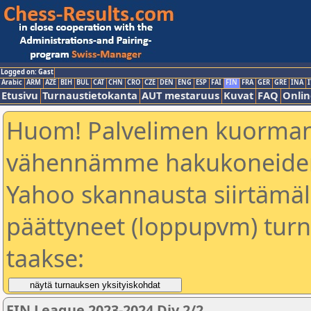
Logged on: Gast
Arabic
ARM
AZE
BIH
BUL
CAT
CHN
CRO
CZE
DEN
ENG
ESP
FAI
FIN
FRA
GER
GRE
INA
I
Etusivu
Turnaustietokanta
AUT mestaruus
Kuvat
FAQ
Onlin
Huom! Palvelimen kuorman
vähennämme hakukoneiden
Yahoo skannausta siirtämällä
päättyneet (loppupvm) turn
taakse:
FIN League 2023-2024 Div 2/2