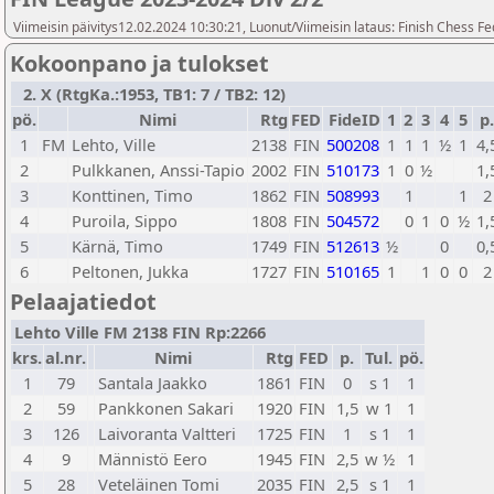
Viimeisin päivitys12.02.2024 10:30:21, Luonut/Viimeisin lataus: Finish Chess Fe
Kokoonpano ja tulokset
2. X (RtgKa.:1953, TB1: 7 / TB2: 12)
pö.
Nimi
Rtg
FED
FideID
1
2
3
4
5
p.
1
FM
Lehto, Ville
2138
FIN
500208
1
1
1
½
1
4,
2
Pulkkanen, Anssi-Tapio
2002
FIN
510173
1
0
½
1,
3
Konttinen, Timo
1862
FIN
508993
1
1
2
4
Puroila, Sippo
1808
FIN
504572
0
1
0
½
1,
5
Kärnä, Timo
1749
FIN
512613
½
0
0,
6
Peltonen, Jukka
1727
FIN
510165
1
1
0
0
2
Pelaajatiedot
Lehto Ville FM 2138 FIN Rp:2266
krs.
al.nr.
Nimi
Rtg
FED
p.
Tul.
pö.
1
79
Santala Jaakko
1861
FIN
0
s 1
1
2
59
Pankkonen Sakari
1920
FIN
1,5
w 1
1
3
126
Laivoranta Valtteri
1725
FIN
1
s 1
1
4
9
Männistö Eero
1945
FIN
2,5
w ½
1
5
28
Veteläinen Tomi
2035
FIN
2,5
s 1
1