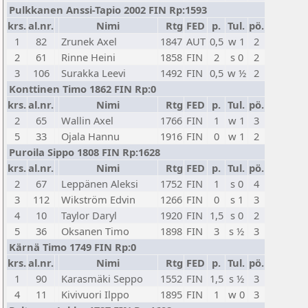
Pulkkanen Anssi-Tapio 2002 FIN Rp:1593
krs.
al.nr.
Nimi
Rtg
FED
p.
Tul.
pö.
1
82
Zrunek Axel
1847
AUT
0,5
w 1
2
2
61
Rinne Heini
1858
FIN
2
s 0
2
3
106
Surakka Leevi
1492
FIN
0,5
w ½
2
Konttinen Timo 1862 FIN Rp:0
krs.
al.nr.
Nimi
Rtg
FED
p.
Tul.
pö.
2
65
Wallin Axel
1766
FIN
1
w 1
3
5
33
Ojala Hannu
1916
FIN
0
w 1
2
Puroila Sippo 1808 FIN Rp:1628
krs.
al.nr.
Nimi
Rtg
FED
p.
Tul.
pö.
2
67
Leppänen Aleksi
1752
FIN
1
s 0
4
3
112
Wikström Edvin
1266
FIN
0
s 1
3
4
10
Taylor Daryl
1920
FIN
1,5
s 0
2
5
36
Oksanen Timo
1898
FIN
3
s ½
3
Kärnä Timo 1749 FIN Rp:0
krs.
al.nr.
Nimi
Rtg
FED
p.
Tul.
pö.
1
90
Karasmäki Seppo
1552
FIN
1,5
s ½
3
4
11
Kivivuori Ilppo
1895
FIN
1
w 0
3