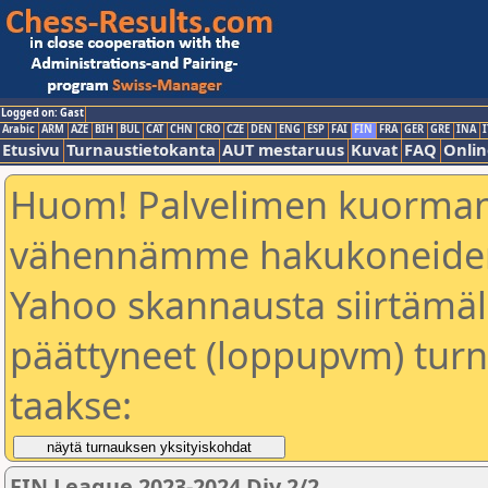
Logged on: Gast
Arabic
ARM
AZE
BIH
BUL
CAT
CHN
CRO
CZE
DEN
ENG
ESP
FAI
FIN
FRA
GER
GRE
INA
I
Etusivu
Turnaustietokanta
AUT mestaruus
Kuvat
FAQ
Onlin
Huom! Palvelimen kuorman
vähennämme hakukoneiden
Yahoo skannausta siirtämällä
päättyneet (loppupvm) turn
taakse:
FIN League 2023-2024 Div 2/2