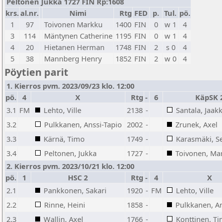
Peltonen Jukka 1727 FIN Rp:1608
krs.
al.nr.
Nimi
Rtg
FED
p.
Tul.
pö.
1
97
Toivonen Markku
1400
FIN
0
w 1
4
3
114
Mäntynen Catherine
1195
FIN
0
w 1
4
4
20
Hietanen Herman
1748
FIN
2
s 0
4
5
38
Mannberg Henry
1852
FIN
2
w 0
4
Pöytien parit
1. Kierros pvm. 2023/09/23 klo. 12:00
pö.
4
X
Rtg
-
6
KäpSK 
3.1
FM
Lehto, Ville
2138
-
Santala, Jaak
3.2
Pulkkanen, Anssi-Tapio
2002
-
Zrunek, Axel
3.3
Kärnä, Timo
1749
-
Karasmäki, S
3.4
Peltonen, Jukka
1727
-
Toivonen, Ma
2. Kierros pvm. 2023/10/21 klo. 12:00
pö.
1
HSC 2
Rtg
-
4
X
2.1
Pankkonen, Sakari
1920
-
FM
Lehto, Ville
2.2
Rinne, Heini
1858
-
Pulkkanen, An
2.3
Wallin, Axel
1766
-
Konttinen, T