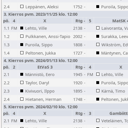
2.4
Leppänen, Aleksi
1752
-
Puroila, Sipp
3. Kierros pvm. 2023/11/25 klo. 12:00
pö.
4
X
Rtg
-
5
MatSK 
1.1
FM
Lehto, Ville
2138
-
Laivoranta, Va
1.2
Pulkkanen, Anssi-Tapio
2002
-
Surakka, Leev
1.3
Puroila, Sippo
1808
-
Wikström, Ed
1.4
Peltonen, Jukka
1727
-
Mäntynen, Ca
4. Kierros pvm. 2024/01/13 klo. 12:00
pö.
2
EtVaS 3
Rtg
-
4
X
2.1
Männistö, Eero
1945
-
FM
Lehto, Ville
2.2
Taylor, Daryl
1920
-
Puroila, Sipp
2.3
Kivivuori, Ilppo
1895
-
Kärnä, Timo
2.4
Hietanen, Herman
1748
-
Peltonen, Juk
5. Kierros pvm. 2024/02/10 klo. 12:00
pö.
4
X
Rtg
-
3
Gambiitt
2.1
FM
Lehto, Ville
2138
-
Veteläinen, T