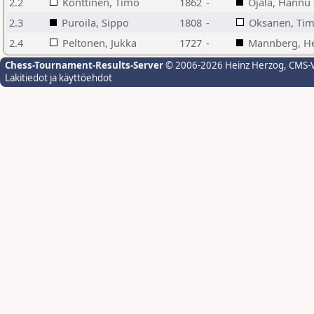
2.2
Konttinen, Timo
1862
-
Ojala, Hannu
2.3
Puroila, Sippo
1808
-
Oksanen, Ti
2.4
Peltonen, Jukka
1727
-
Mannberg, H
Chess-Tournament-Results-Server
© 2006-2026 Heinz Herzog
, CMS-
Lakitiedot ja käyttöehdot