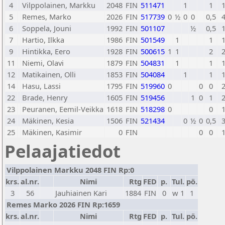
4
Vilppolainen, Markku
2048
FIN
511471
1
1
5
Remes, Marko
2026
FIN
517739
0
½
0
0
0,5
6
Soppela, Jouni
1992
FIN
501107
½
0,5
7
Hartio, Ilkka
1986
FIN
501549
1
1
9
Hintikka, Eero
1928
FIN
500615
1
1
2
11
Niemi, Olavi
1879
FIN
504831
1
1
12
Matikainen, Olli
1853
FIN
504084
1
1
14
Hasu, Lassi
1795
FIN
519960
0
0
0
22
Brade, Henry
1605
FIN
519456
1
0
1
23
Peuranen, Eemil-Veikka
1618
FIN
518298
0
0
24
Mäkinen, Kesia
1506
FIN
521434
0
½
0
0,5
25
Mäkinen, Kasimir
0
FIN
0
0
Pelaajatiedot
Vilppolainen Markku 2048 FIN Rp:0
krs.
al.nr.
Nimi
Rtg
FED
p.
Tul.
pö.
3
56
Jauhiainen Kari
1884
FIN
0
w 1
1
Remes Marko 2026 FIN Rp:1659
krs.
al.nr.
Nimi
Rtg
FED
p.
Tul.
pö.