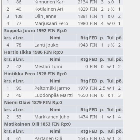
1
86
Kinnunen Kari
2134
FIN
3
s 0
1
2
40
Kotilainen Ari
1829
FIN
2
s ½
1
3
108
Olin Janne
1881
FIN
1
s 0
2
4
77
Marjusaari Eero
1980
FIN
4
w 0
1
Soppela Jouni 1992 FIN Rp:0
krs.
al.nr.
Nimi
Rtg
FED
p.
Tul.
pö.
4
78
Lahti Jouko
1943
FIN
1
s ½
2
Hartio Ilkka 1986 FIN Rp:0
krs.
al.nr.
Nimi
Rtg
FED
p.
Tul.
pö.
2
42
Mestari Tomi
0
FIN
0
w 1
2
Hintikka Eero 1928 FIN Rp:0
krs.
al.nr.
Nimi
Rtg
FED
p.
Tul.
pö.
1
90
Peltomäki Jarmo
1979
FIN
2,5
w 1
2
2
46
Luodonpää Martti
1650
FIN
0
s 1
3
Niemi Olavi 1879 FIN Rp:0
krs.
al.nr.
Nimi
Rtg
FED
p.
Tul.
pö.
2
53
Markkanen Juho
1474
FIN
1
w 1
4
Matikainen Olli 1853 FIN Rp:0
krs.
al.nr.
Nimi
Rtg
FED
p.
Tul.
pö.
3
61
Partanen Olli
1645
FIN
0,5
w 1
3