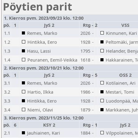
Pöytien parit
1. Kierros pvm. 2023/09/23 klo. 12:00
pö.
1
JyS 2
Rtg
-
2
VSS
1.1
Remes, Marko
2026
-
Kinnunen, Kari
1.2
Hintikka, Eero
1928
-
Peltomäki, Jar
1.3
Hasu, Lassi
1795
-
Helander, Ben
1.4
Peuranen, Eemil-Veikka
1618
-
Hakkarainen, 
2. Kierros pvm. 2023/10/21 klo. 12:00
pö.
1
JyS 2
Rtg
-
5
OSS 2
3.1
Remes, Marko
2026
-
Kotilainen, Ari
3.2
Hartio, Ilkka
1986
-
Mestari, Tomi
3.3
Hintikka, Eero
1928
-
Luodonpää, Ma
3.4
Niemi, Olavi
1879
-
Markkanen, Ju
3. Kierros pvm. 2023/11/25 klo. 12:00
pö.
6
KSY 2
Rtg
-
1
JyS 2
2.1
Jauhiainen, Kari
1884
-
Vilppolainen, 