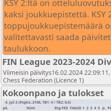
KSY 2:ltä on otteluluovutu
kaksi joukkuepistettä. KSY 
toppujoukkuepistemäärä on 
valitettavasti saada päivite
taulukkoon.
FIN League 2023-2024 Div
Viimeisin päivitys16.02.2024 22:09:11,
Chess Federation (Licence 1)
Kokoonpano ja tulokset
4. JyS 2 (RtgKa.:2106, TB1: 4 / TB2: 8,5)
pö.
Nimi
Rtg
FED
FideID
1
2
3
4
5
p.
P