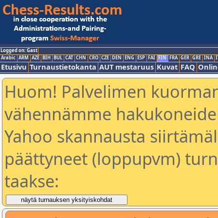
Logged on: Gast
Arabic
ARM
AZE
BIH
BUL
CAT
CHN
CRO
CZE
DEN
ENG
ESP
FAI
FIN
FRA
GER
GRE
INA
I
Etusivu
Turnaustietokanta
AUT mestaruus
Kuvat
FAQ
Onlin
Huom! Palvelimen kuorman
vähennämme hakukoneiden
Yahoo skannausta siirtämällä
päättyneet (loppupvm) turn
taakse: