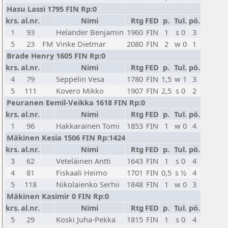
Hasu Lassi 1795 FIN Rp:0
krs.
al.nr.
Nimi
Rtg
FED
p.
Tul.
pö.
1
93
Helander Benjamin
1960
FIN
1
s 0
3
5
23
FM
Vinke Dietmar
2080
FIN
2
w 0
1
Brade Henry 1605 FIN Rp:0
krs.
al.nr.
Nimi
Rtg
FED
p.
Tul.
pö.
4
79
Seppelin Vesa
1780
FIN
1,5
w 1
3
5
111
Kovero Mikko
1907
FIN
2,5
s 0
2
Peuranen Eemil-Veikka 1618 FIN Rp:0
krs.
al.nr.
Nimi
Rtg
FED
p.
Tul.
pö.
1
96
Hakkarainen Tomi
1853
FIN
1
w 0
4
Mäkinen Kesia 1506 FIN Rp:1424
krs.
al.nr.
Nimi
Rtg
FED
p.
Tul.
pö.
3
62
Veteläinen Antti
1643
FIN
1
s 0
4
4
81
Fiskaali Heimo
1701
FIN
0,5
s ½
4
5
118
Nikolaienko Serhii
1848
FIN
1
w 0
3
Mäkinen Kasimir 0 FIN Rp:0
krs.
al.nr.
Nimi
Rtg
FED
p.
Tul.
pö.
5
29
Koski Juha-Pekka
1815
FIN
1
s 0
4