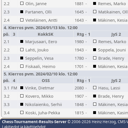
2.2
Olin, Janne
1881
-
Remes, Marko
2.3
Partanen, Olli
1645
-
Matikainen, Oll
2.4
Veteläinen, Antti
1643
-
Mäkinen, Kesia
4. Kierros pvm. 2024/01/13 klo. 12:00
pö.
3
KokkSK
Rtg
-
1
JyS 2
2.1
Marjusaari, Eero
1980
-
Remes, Marko
2.2
Lahti, Jouko
1943
-
Soppela, Jouni
2.3
Seppelin, Vesa
1780
-
Brade, Henry
2.4
Fiskaali, Heimo
1701
-
Mäkinen, Kesia
5. Kierros pvm. 2024/02/10 klo. 12:00
pö.
4
OSS
Rtg
-
1
JyS 2
3.1
FM
Vinke, Dietmar
2080
-
Hasu, Lassi
3.2
Kovero, Mikko
1907
-
Brade, Henry
3.3
Nikolaienko, Serhii
1848
-
Mäkinen, Kesia
3.4
Koski, Juha-Pekka
1815
-
Mäkinen, Kasim
Chess-Tournament-Results-Server
© 2006-2026 Heinz Herzog
, CMS-
Lakitiedot ja käyttöehdot