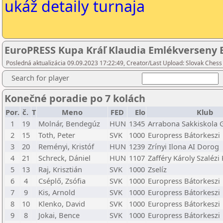
ukáž detaily turnaja
EuroPRESS Kupa Kráľ Klaudia Emlékverseny 
Posledná aktualizácia 09.09.2023 17:22:49, Creator/Last Upload: Slovak Chess
Search for player
Konečné poradie po 7 kolách
Por.
č.
T
Meno
FED
Elo
Klub
1
19
Molnár, Bendegúz
HUN
1345
Arrabona Sakkiskola 
2
15
Toth, Peter
SVK
1000
Europress Bátorkeszi
3
20
Reményi, Kristóf
HUN
1239
Zrínyi Ilona AI Dorog
4
21
Schreck, Dániel
HUN
1107
Zafféry Károly Szalézi
5
13
Raj, Krisztián
SVK
1000
Zselíz
6
4
Cséplő, Zsófia
SVK
1000
Europress Bátorkeszi
7
9
Kis, Arnold
SVK
1000
Europress Bátorkeszi
8
10
Klenko, David
SVK
1000
Europress Bátorkeszi
9
8
Jokai, Bence
SVK
1000
Europress Bátorkeszi