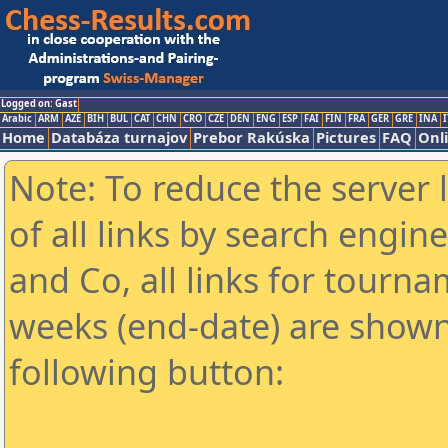
Logged on: Gast
Arabic
ARM
AZE
BIH
BUL
CAT
CHN
CRO
CZE
DEN
ENG
ESP
FAI
FIN
FRA
GER
GRE
INA
I
Home
Databáza turnajov
Prebor Rakúska
Pictures
FAQ
Onl
Note: To reduce the server 
of all links by search engin
and Co, all links for tourn
weeks (end-date) are shown 
following button: