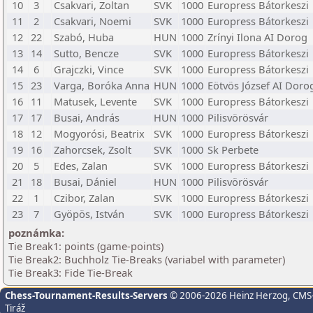
10
3
Csakvari, Zoltan
SVK
1000
Europress Bátorkeszi
11
2
Csakvari, Noemi
SVK
1000
Europress Bátorkeszi
12
22
Szabó, Huba
HUN
1000
Zrínyi Ilona AI Dorog
13
14
Sutto, Bencze
SVK
1000
Europress Bátorkeszi
14
6
Grajczki, Vince
SVK
1000
Europress Bátorkeszi
15
23
Varga, Boróka Anna
HUN
1000
Eötvös József AI Doro
16
11
Matusek, Levente
SVK
1000
Europress Bátorkeszi
17
17
Busai, András
HUN
1000
Pilisvörösvár
18
12
Mogyorósi, Beatrix
SVK
1000
Europress Bátorkeszi
19
16
Zahorcsek, Zsolt
SVK
1000
Sk Perbete
20
5
Edes, Zalan
SVK
1000
Europress Bátorkeszi
21
18
Busai, Dániel
HUN
1000
Pilisvörösvár
22
1
Czibor, Zalan
SVK
1000
Europress Bátorkeszi
23
7
Gyöpös, István
SVK
1000
Europress Bátorkeszi
poznámka:
Tie Break1: points (game-points)
Tie Break2: Buchholz Tie-Breaks (variabel with parameter)
Tie Break3: Fide Tie-Break
Chess-Tournament-Results-Servers
© 2006-2026 Heinz Herzog
, CMS
Tiráž