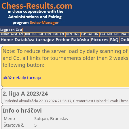
Logged on: Gast
Arabic
ARM
AZE
BIH
BUL
CAT
CHN
CRO
CZE
DEN
ENG
ESP
FAI
FIN
FRA
GER
GRE
INA
I
Home
Databáza turnajov
Prebor Rakúska
Pictures
FAQ
Onl
Note: To reduce the server load by daily scanning of 
and Co, all links for tournaments older than 2 weeks 
following button:
ukáž detaily turnaja
2. liga A 2023/24
Posledná aktualizácia 27.03.2024 21:36:17, Creator/Last Upload: Slovak Chess
Info o hráčovi
Meno
Sulgan, Branislav
Štartové č.
5