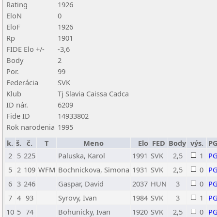
Rating
1926
EloN
0
EloF
1926
Rp
1901
FIDE Elo +/-
-3,6
Body
2
Por.
99
Federácia
SVK
Klub
Tj Slavia Caissa Cadca
ID nár.
6209
Fide ID
14933802
Rok narodenia
1995
k.
š.
č.
T
Meno
Elo
FED
Body
výs.
P
2
5
225
Paluska, Karol
1991
SVK
2,5
1
P
5
2
109
WFM
Bochnickova, Simona
1931
SVK
2,5
0
P
6
3
246
Gaspar, David
2037
HUN
3
0
P
7
4
93
Syrovy, Ivan
1984
SVK
3
1
P
10
5
74
Bohunicky, Ivan
1920
SVK
2,5
0
P