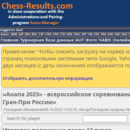
Logged on: Gast
Arabic
ARM
AZE
BIH
BUL
CAT
CHN
CRO
CZE
DEN
ENG
ESP
FAI
FIN
FRA
GER
GRE
INA
I
Главная
Турнирная база данных
AUT
Фото
ЧАВО
Онлайн
Примечание: Чтобы снизить загрузку на сервер и
страниц поисковыми системами типа Google, Yaho
двух месяцев (с даты окончания) отображаются по
Отобразить дополнительную информацию
«Анапа 2023» - всероссийское соревновани
Гран-При России»
Последнее обновление06.10.2023 13:52:35, Автор/Последняя загрузка: N
Search for player