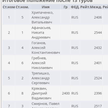
Итоговое положение после 13 туров
Ст.ном
Ст.ном.
Имя
Гр
ФЕД.
Рейт.Межд.
Ре
Хрипаченко,
1
5
Александр
RUS
2406
Витальевич
Афанасьев,
2
1
Никита
RUS
2544
Андреевич
Гоганов,
3
4
Алексей
RUS
2432
Константинович
Гребнев,
4
6
Алексей
RUS
2401
Николаевич
Тряпишко,
5
2
Александр
RUS
2524
Сергеевич
Кряквин,
6
8
Дмитрий
2400
RUS
2396
Вадимович
Смирнов, Павел
7
3
RUS
2517