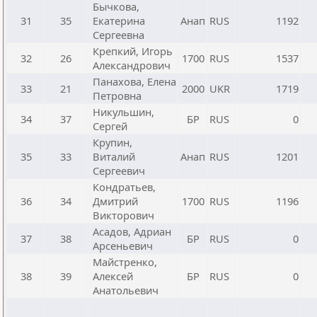
Бычкова,
31
35
Екатерина
Анап
RUS
1192
Сергеевна
Крепкий, Игорь
32
26
1700
RUS
1537
Александрович
Панахова, Елена
33
21
2000
UKR
1719
Петровна
Никульшин,
34
37
БР
RUS
0
Сергей
Крупин,
35
33
Виталий
Анап
RUS
1201
Сергеевич
Кондратьев,
36
34
Дмитрий
1700
RUS
1196
Викторович
Асадов, Адриан
37
38
БР
RUS
0
Арсеньевич
Майстренко,
38
39
Алексей
БР
RUS
0
Анатольевич