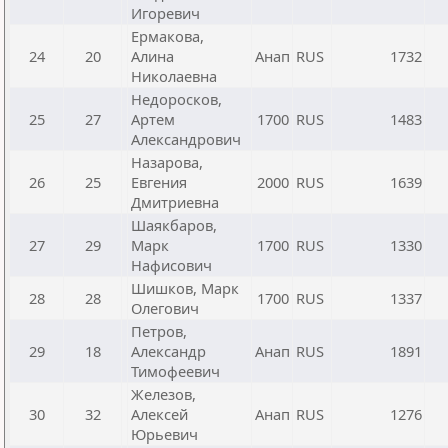
Игоревич
Ермакова,
24
20
Алина
Анап
RUS
1732
Николаевна
Недоросков,
25
27
Артем
1700
RUS
1483
Александрович
Назарова,
26
25
Евгения
2000
RUS
1639
Дмитриевна
Шаякбаров,
27
29
Марк
1700
RUS
1330
Нафисович
Шишков, Марк
28
28
1700
RUS
1337
Олегович
Петров,
29
18
Александр
Анап
RUS
1891
Тимофеевич
Железов,
30
32
Алексей
Анап
RUS
1276
Юрьевич