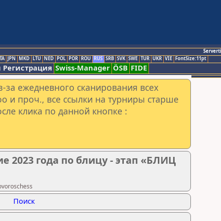
Servert
TA
JPN
MKD
LTU
NED
POL
POR
ROU
RUS
SRB
SVK
SWE
TUR
UKR
VIE
FontSize:11pt
 Регистрация
Swiss-Manager
ÖSB
FIDE
з-за ежедневного сканирования всех
o и проч., все ссылки на турниры старше
сле клика по данной кнопке :
е 2023 года по блицу - этап «БЛИЦ
ovoroschess
Поиск