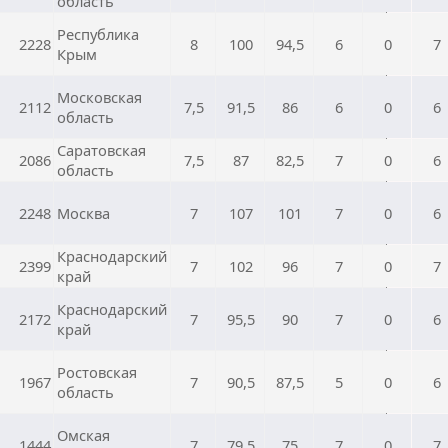
область
Республика
2228
8
100
94,5
6
0
7
Крым
Московская
2112
7,5
91,5
86
6
0
6
область
Саратовская
2086
7,5
87
82,5
7
0
6
область
2248
Москва
7
107
101
7
0
6
Краснодарский
2399
7
102
96
7
0
7
край
Краснодарский
2172
7
95,5
90
7
0
6
край
Ростовская
1967
7
90,5
87,5
5
0
6
область
Омская
1444
7
79,5
75
7
0
7