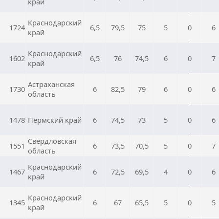
край
Краснодарский
1724
6,5
79,5
75
5
0
6
край
Краснодарский
1602
6,5
76
74,5
6
0
7
край
Астраханская
1730
6
82,5
79
6
0
6
область
1478
Пермский край
6
74,5
73
5
0
6
Свердловская
1551
6
73,5
70,5
5
0
7
область
Краснодарский
1467
6
72,5
69,5
4
0
6
край
Краснодарский
1345
6
67
65,5
5
0
5
край