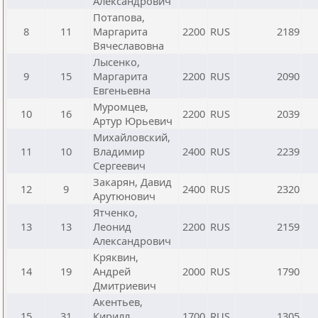
Александрович
Потапова,
8
11
Маргарита
2200
RUS
2189
Вячеславовна
Лысенко,
9
15
Маргарита
2200
RUS
2090
Евгеньевна
Муромцев,
10
16
2200
RUS
2039
Артур Юрьевич
Михайловский,
11
10
Владимир
2400
RUS
2239
Сергеевич
Закарян, Давид
12
9
2400
RUS
2320
Арутюнович
Ятченко,
13
13
Леонид
2200
RUS
2159
Александрович
Кряквин,
14
19
Андрей
2000
RUS
1790
Дмитриевич
Акентьев,
15
31
Кирилл
1700
RUS
1305