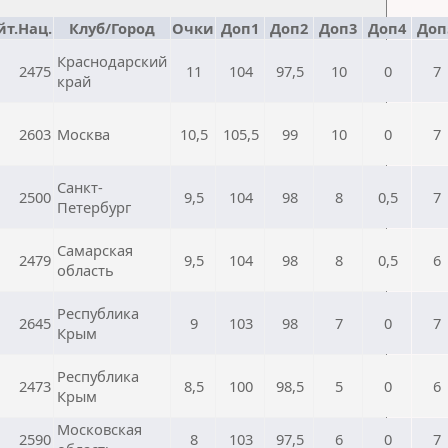
йт.Нац.
Клуб/Город
Очки
Доп1
Доп2
Доп3
Доп4
Доп
Краснодарский
2475
11
104
97,5
10
0
7
край
2603
Москва
10,5
105,5
99
10
0
7
Санкт-
2500
9,5
104
98
8
0,5
7
Петербург
Самарская
2479
9,5
104
98
8
0,5
6
область
Республика
2645
9
103
98
7
0
7
Крым
Республика
2473
8,5
100
98,5
5
0
6
Крым
Московская
2590
8
103
97,5
6
0
7