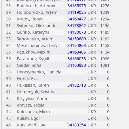
28
Bolebrukh, Artemiy
34165975
UKR
1276
29
Holoborodko, Artem
34119035
UKR
1239
30
Kretov, Renat
34160477
UKR
1234
31
Svitenko, Oleksandr
34173862
UKR
1196
32
Gunko, Kateryna
14180073
UKR
1185
33
Simonenko, Artem
34150889
UKR
1182
34
Meshchaninov, Denys
34164863
UKR
1158
35
Petukhov, Maxim
34160485
UKR
1134
36
Farafonov, Kyryll
34166033
UKR
1096
37
Gaidar, Sofia
34163980
UKR
1081
38
Herasymenko, Daniela
UKR
0
39
Hrihel, Eva
UKR
0
40
Hukasian, Karen
34182713
UKR
0
41
Humenyuk, Kristina
UKR
0
42
Kisylytsia, Anna
UKR
0
43
Kravets, Taisia
UKR
0
44
Kuleshova, Mirra
UKR
0
45
Kulish, Egor
UKR
0
46
Kuts, Vladislav
34189254
UKR
0