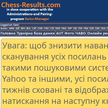
Logged on: Gast
Arabic
ARM
AZE
BIH
BUL
CAT
CHN
CRO
CZE
DEN
ENG
ESP
FAI
FIN
FRA
GER
GRE
INA
I
Головна
Турнірна база даних
AUT
Фото
ЧАВО
Онлайн ре
Увага: щоб знизити наван
сканування усіх посилань 
такими пошуковими систе
Yahoo та іншими, усі пос
тижнів сховані та відобр
натискання на наступну к