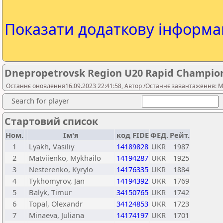
Показати додаткову інформа
Dnepropetrovsk Region U20 Rapid Champio
Останнє оновлення16.09.2023 22:41:58, Автор /Останнє завантаження: M
Search for player
Стартовий список
Ном.
Ім'я
код FIDE
ФЕД.
Рейт.
1
Lyakh, Vasiliy
14189828
UKR
1987
2
Matviienko, Mykhailo
14194287
UKR
1925
3
Nesterenko, Kyrylo
14176335
UKR
1884
4
Tykhomyrov, Jan
14194392
UKR
1769
5
Balyk, Timur
34150765
UKR
1742
6
Topal, Olexandr
34124853
UKR
1723
7
Minaeva, Juliana
14174197
UKR
1701