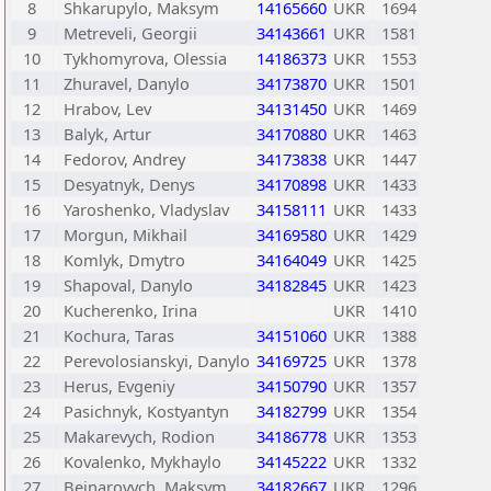
8
Shkarupylo, Maksym
14165660
UKR
1694
9
Metreveli, Georgii
34143661
UKR
1581
10
Tykhomyrova, Olessia
14186373
UKR
1553
11
Zhuravel, Danylo
34173870
UKR
1501
12
Hrabov, Lev
34131450
UKR
1469
13
Balyk, Artur
34170880
UKR
1463
14
Fedorov, Andrey
34173838
UKR
1447
15
Desyatnyk, Denys
34170898
UKR
1433
16
Yaroshenko, Vladyslav
34158111
UKR
1433
17
Morgun, Mikhail
34169580
UKR
1429
18
Komlyk, Dmytro
34164049
UKR
1425
19
Shapoval, Danylo
34182845
UKR
1423
20
Kucherenko, Irina
UKR
1410
21
Kochura, Taras
34151060
UKR
1388
22
Perevolosianskyi, Danylo
34169725
UKR
1378
23
Herus, Evgeniy
34150790
UKR
1357
24
Pasichnyk, Kostyantyn
34182799
UKR
1354
25
Makarevych, Rodion
34186778
UKR
1353
26
Kovalenko, Mykhaylo
34145222
UKR
1332
27
Beinarovych, Maksym
34182667
UKR
1296