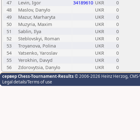
47
Levin, Igor
34189610
UKR
0
48
Maslov, Danylo
UKR
0
49
Mazur, Marharyta
UKR
0
50
Muzyria, Maxim
UKR
0
51
Sablin, Ilya
UKR
0
52
Steblovskyi, Roman
UKR
0
53
Troyanova, Polina
UKR
0
54
Yatsenko, Yaroslav
UKR
0
55
Yerokhin, Davyd
UKR
0
56
Zdorovytsia, Danylo
UKR
0
сервер Chess-Tournament-Results
© 2006-2026 Heinz Herzog
, CMS-
Legal details/Terms of use