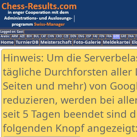
Logged on: Gast
Arabic
ARM
AZE
BIH
BUL
CAT
CHN
CRO
CZE
DEN
ENG
ESP
FAI
FIN
FRA
GER
GRE
INA
I
Home
TurnierDB
Meisterschaft
Foto-Galerie
Meldekartei
El
Hinweis: Um die Serverbela
tägliche Durchforsten aller 
Seiten und mehr) von Goog
reduzieren, werden bei alle
seit 5 Tagen beendet sind d
folgenden Knopf angezeigt