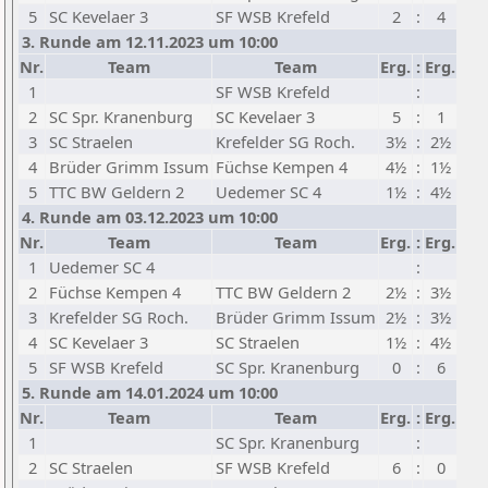
5
SC Kevelaer 3
SF WSB Krefeld
2
:
4
3. Runde am 12.11.2023 um 10:00
Nr.
Team
Team
Erg.
:
Erg.
1
SF WSB Krefeld
:
2
SC Spr. Kranenburg
SC Kevelaer 3
5
:
1
3
SC Straelen
Krefelder SG Roch.
3½
:
2½
4
Brüder Grimm Issum
Füchse Kempen 4
4½
:
1½
5
TTC BW Geldern 2
Uedemer SC 4
1½
:
4½
4. Runde am 03.12.2023 um 10:00
Nr.
Team
Team
Erg.
:
Erg.
1
Uedemer SC 4
:
2
Füchse Kempen 4
TTC BW Geldern 2
2½
:
3½
3
Krefelder SG Roch.
Brüder Grimm Issum
2½
:
3½
4
SC Kevelaer 3
SC Straelen
1½
:
4½
5
SF WSB Krefeld
SC Spr. Kranenburg
0
:
6
5. Runde am 14.01.2024 um 10:00
Nr.
Team
Team
Erg.
:
Erg.
1
SC Spr. Kranenburg
:
2
SC Straelen
SF WSB Krefeld
6
:
0