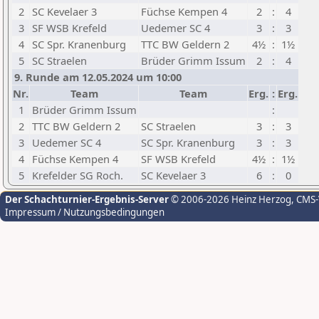
2
SC Kevelaer 3
Füchse Kempen 4
2
:
4
3
SF WSB Krefeld
Uedemer SC 4
3
:
3
4
SC Spr. Kranenburg
TTC BW Geldern 2
4½
:
1½
5
SC Straelen
Brüder Grimm Issum
2
:
4
9. Runde am 12.05.2024 um 10:00
Nr.
Team
Team
Erg.
:
Erg.
1
Brüder Grimm Issum
:
2
TTC BW Geldern 2
SC Straelen
3
:
3
3
Uedemer SC 4
SC Spr. Kranenburg
3
:
3
4
Füchse Kempen 4
SF WSB Krefeld
4½
:
1½
5
Krefelder SG Roch.
SC Kevelaer 3
6
:
0
Der Schachturnier-Ergebnis-Server
© 2006-2026 Heinz Herzog
, CMS
Impressum / Nutzungsbedingungen