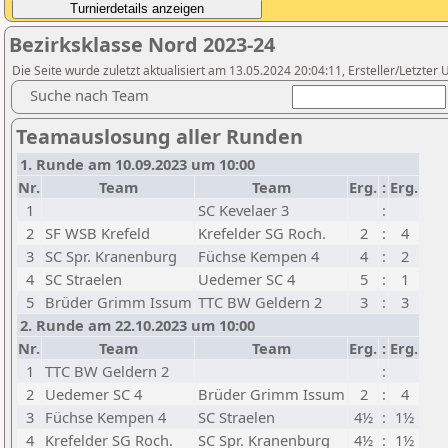
Bezirksklasse Nord 2023-24
Die Seite wurde zuletzt aktualisiert am 13.05.2024 20:04:11, Ersteller/Letzte
Suche nach Team
Teamauslosung aller Runden
1. Runde am 10.09.2023 um 10:00
Nr.
Team
Team
Erg.
:
Erg.
1
SC Kevelaer 3
:
2
SF WSB Krefeld
Krefelder SG Roch.
2
:
4
3
SC Spr. Kranenburg
Füchse Kempen 4
4
:
2
4
SC Straelen
Uedemer SC 4
5
:
1
5
Brüder Grimm Issum
TTC BW Geldern 2
3
:
3
2. Runde am 22.10.2023 um 10:00
Nr.
Team
Team
Erg.
:
Erg.
1
TTC BW Geldern 2
:
2
Uedemer SC 4
Brüder Grimm Issum
2
:
4
3
Füchse Kempen 4
SC Straelen
4½
:
1½
4
Krefelder SG Roch.
SC Spr. Kranenburg
4½
:
1½