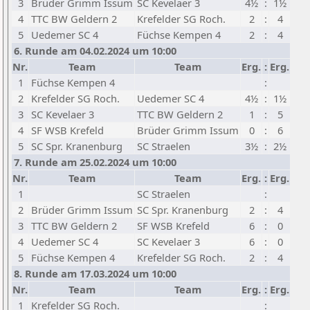
3
Brüder Grimm Issum
SC Kevelaer 3
4½
:
1½
4
TTC BW Geldern 2
Krefelder SG Roch.
2
:
4
5
Uedemer SC 4
Füchse Kempen 4
2
:
4
6. Runde am 04.02.2024 um 10:00
Nr.
Team
Team
Erg.
:
Erg.
1
Füchse Kempen 4
:
2
Krefelder SG Roch.
Uedemer SC 4
4½
:
1½
3
SC Kevelaer 3
TTC BW Geldern 2
1
:
5
4
SF WSB Krefeld
Brüder Grimm Issum
0
:
6
5
SC Spr. Kranenburg
SC Straelen
3½
:
2½
7. Runde am 25.02.2024 um 10:00
Nr.
Team
Team
Erg.
:
Erg.
1
SC Straelen
:
2
Brüder Grimm Issum
SC Spr. Kranenburg
2
:
4
3
TTC BW Geldern 2
SF WSB Krefeld
6
:
0
4
Uedemer SC 4
SC Kevelaer 3
6
:
0
5
Füchse Kempen 4
Krefelder SG Roch.
2
:
4
8. Runde am 17.03.2024 um 10:00
Nr.
Team
Team
Erg.
:
Erg.
1
Krefelder SG Roch.
: